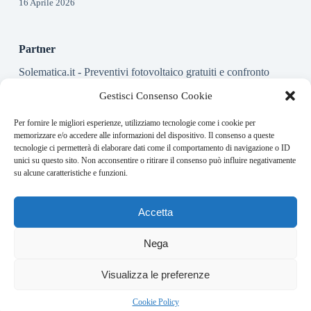
16 Aprile 2026
Partner
Solematica.it
- Preventivi fotovoltaico gratuiti e confronto
installatori pannelli solari
Gestisci Consenso Cookie
Per fornire le migliori esperienze, utilizziamo tecnologie come i cookie per
About this website
memorizzare e/o accedere alle informazioni del dispositivo. Il consenso a queste
tecnologie ci permetterà di elaborare dati come il comportamento di navigazione o ID
Energy-Bullet.it ogni giorno trova per te le notizie più rilevanti
unici su questo sito. Non acconsentire o ritirare il consenso può influire negativamente
in ambito finanziario.
su alcune caratteristiche e funzioni.
Address:
Accetta
VIA USODIMARE 3 - 37138 - VERONA (VR)
E-Mail:
Nega
redazione@bullet-network.com
Network:
Visualizza le preferenze
bullet-network.com
Bullet - Dynamic Solutions Srl P.IVA 02954300238 – REA
Cookie Policy