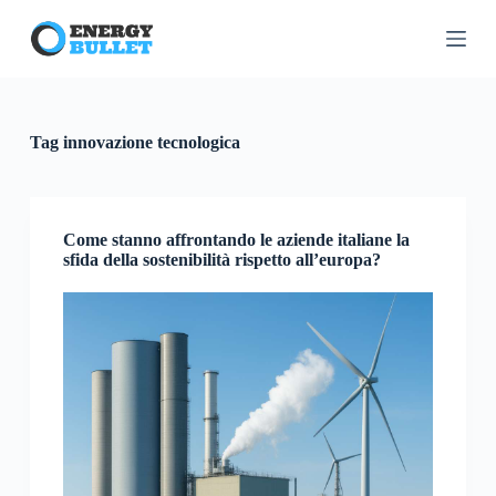
S
a
l
t
a
a
l
Tag
innovazione tecnologica
c
o
n
t
e
Come stanno affrontando le aziende italiane la
n
sfida della sostenibilità rispetto all’europa?
u
t
o