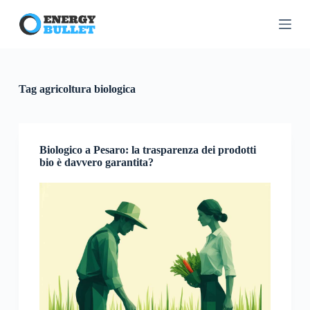
S
a
l
t
a
a
l
Tag
agricoltura biologica
c
o
n
t
e
Biologico a Pesaro: la trasparenza dei prodotti
n
bio è davvero garantita?
u
t
o