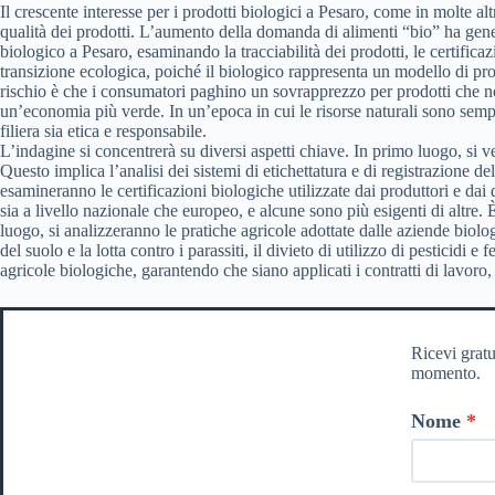
Il crescente interesse per i prodotti biologici a Pesaro, come in molte alt
qualità dei prodotti. L’aumento della domanda di alimenti “bio” ha gener
biologico a Pesaro, esaminando la tracciabilità dei prodotti, le certificazio
transizione ecologica, poiché il biologico rappresenta un modello di prod
rischio è che i consumatori paghino un sovrapprezzo per prodotti che non
un’economia più verde. In un’epoca in cui le risorse naturali sono sempre 
filiera sia etica e responsabile.
L’indagine si concentrerà su diversi aspetti chiave. In primo luogo, si ver
Questo implica l’analisi dei sistemi di etichettatura e di registrazione d
esamineranno le certificazioni biologiche utilizzate dai produttori e dai di
sia a livello nazionale che europeo, e alcune sono più esigenti di altre. 
luogo, si analizzeranno le pratiche agricole adottate dalle aziende biologi
del suolo e la lotta contro i parassiti, il divieto di utilizzo di pesticidi e
agricole biologiche, garantendo che siano applicati i contratti di lavoro, 
Ricevi gratu
momento.
Nome