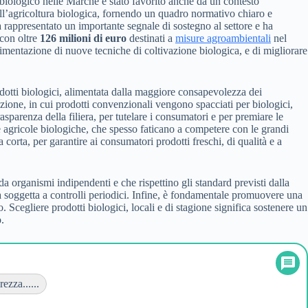
l biologico nelle Marche è stato favorito anche da un contesto
ll’agricoltura biologica, fornendo un quadro normativo chiaro e
 rappresentato un importante segnale di sostegno al settore e ha
 con oltre
126 milioni di euro
destinati a
misure agroambientali
nel
imentazione di nuove tecniche di coltivazione biologica, e di migliorare
dotti biologici, alimentata dalla maggiore consapevolezza dei
lazione, in cui prodotti convenzionali vengono spacciati per biologici,
asparenza della filiera, per tutelare i consumatori e per premiare le
de agricole biologiche, che spesso faticano a competere con le grandi
corta, per garantire ai consumatori prodotti freschi, di qualità e a
 da organismi indipendenti e che rispettino gli standard previsti dalla
ia soggetta a controlli periodici. Infine, è fondamentale promuovere una
cegliere prodotti biologici, locali e di stagione significa sostenere un
.
ezza......