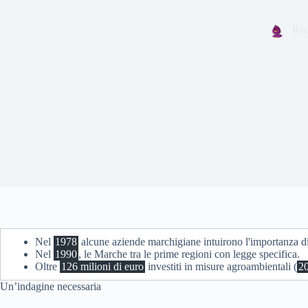
Red
Nel
1978
alcune aziende marchigiane intuirono l'importanza di
Nel
1990
, le Marche tra le prime regioni con legge specifica.
Oltre
126 milioni di euro
investiti in misure agroambientali (
2
Un’indagine necessaria