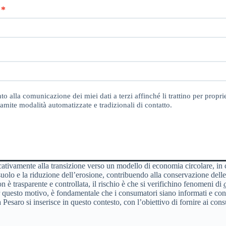
o alla comunicazione dei miei dati a terzi affinché li trattino per proprie
amite modalità automatizzate e tradizionali di contatto.
icativamente alla transizione verso un modello di economia circolare, in cu
l suolo e la riduzione dell’erosione, contribuendo alla conservazione delle
non è trasparente e controllata, il rischio è che si verifichino fenomeni di
er questo motivo, è fondamentale che i consumatori siano informati e cons
a Pesaro si inserisce in questo contesto, con l’obiettivo di fornire ai con