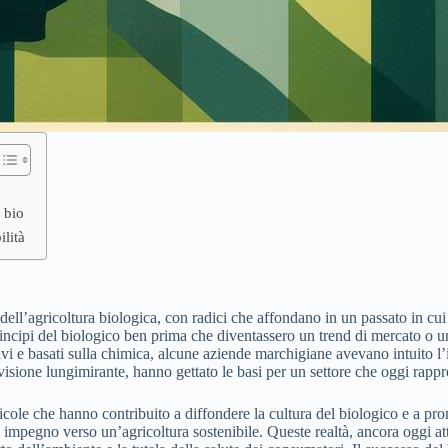
l bio
lità
ell’agricoltura biologica, con radici che affondano in un passato in cui 
principi del biologico ben prima che diventassero un trend di mercato o
i e basati sulla chimica, alcune aziende marchigiane avevano intuito l’
isione lungimirante, hanno gettato le basi per un settore che oggi rappre
ricole che hanno contribuito a diffondere la cultura del biologico e a
 impegno verso un’agricoltura sostenibile. Queste realtà, ancora oggi att