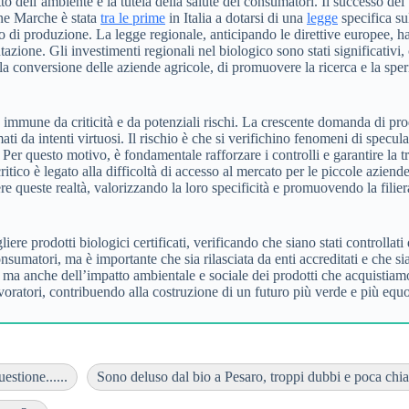
to dell’ambiente e la tutela della salute dei consumatori. Il successo de
ne Marche è stata
tra le prime
in Italia a dotarsi di una
legge
specifica su
 di produzione. La legge regionale, anticipando le direttive europee, ha
azione. Gli investimenti regionali nel biologico sono stati significativi,
a conversione delle aziende agricole, di promuovere la ricerca e la sper
 immune da criticità e da potenziali rischi. La crescente domanda di pro
ati da intenti virtuosi. Il rischio è che si verifichino fenomeni di specu
 Per questo motivo, è fondamentale rafforzare i controlli e garantire la tr
itico è legato alla difficoltà di accesso al mercato per le piccole azien
 queste realtà, valorizzando la loro specificità e promuovendo la filiera 
iere prodotti biologici certificati, verificando che siano stati controllati
nsumatori, ma è importante che sia rilasciata da enti accreditati e che s
 anche dell’impatto ambientale e sociale dei prodotti che acquistiamo. S
avoratori, contribuendo alla costruzione di un futuro più verde e più equo
stione......
Sono deluso dal bio a Pesaro, troppi dubbi e poca chiar