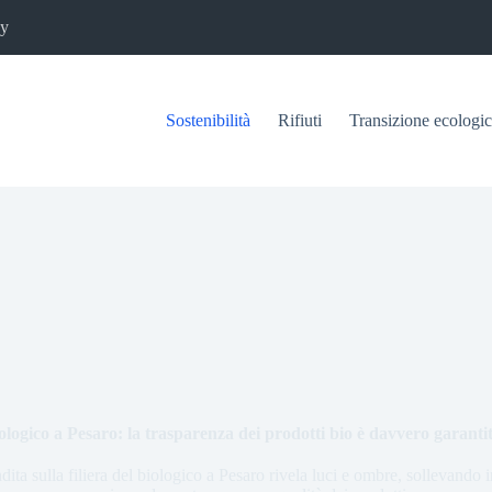
cy
Sostenibilità
Rifiuti
Transizione ecologi
ologico a Pesaro: la trasparenza dei prodotti bio è davvero garanti
ta sulla filiera del biologico a Pesaro rivela luci e ombre, sollevando in