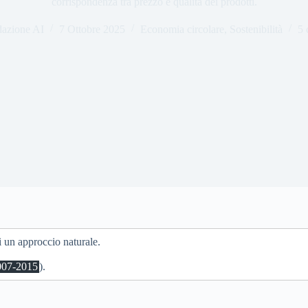
corrispondenza tra prezzo e qualità dei prodotti.
azione AI
7 Ottobre 2025
Economia circolare
,
Sostenibilità
5 
 un approccio naturale.
007-2015
).