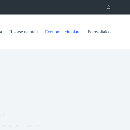
ca
Risorse naturali
Economia circolare
Fotovoltaico
ta?
terrogativi sulla reale