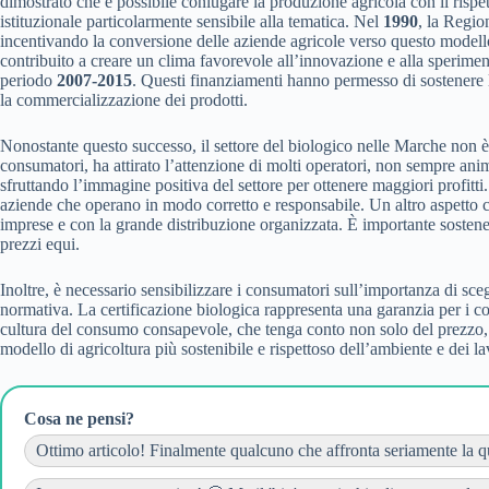
dimostrato che è possibile coniugare la produzione agricola con il rispet
istituzionale particolarmente sensibile alla tematica. Nel
1990
, la Regio
incentivando la conversione delle aziende agricole verso questo modello
contribuito a creare un clima favorevole all’innovazione e alla speriment
periodo
2007-2015
. Questi finanziamenti hanno permesso di sostenere l
la commercializzazione dei prodotti.
Nonostante questo successo, il settore del biologico nelle Marche non è
consumatori, ha attirato l’attenzione di molti operatori, non sempre anim
sfruttando l’immagine positiva del settore per ottenere maggiori profitti.
aziende che operano in modo corretto e responsabile. Un altro aspetto cr
imprese e con la grande distribuzione organizzata. È importante sostenere
prezzi equi.
Inoltre, è necessario sensibilizzare i consumatori sull’importanza di scegl
normativa. La certificazione biologica rappresenta una garanzia per i co
cultura del consumo consapevole, che tenga conto non solo del prezzo, ma
modello di agricoltura più sostenibile e rispettoso dell’ambiente e dei l
Cosa ne pensi?
Ottimo articolo! Finalmente qualcuno che affronta seriamente la que