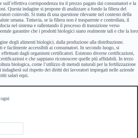
a e sull’effettiva corrispondenza tra il prezzo pagato dai consumatori e la
ni. Questa indagine si propone di analizzare a fondo la filiera del
oratori coinvolti. Si tratta di una questione rilevante nel contesto della
ute umana. Tuttavia, se la filiera non è trasparente e controllata, il
ucia nel sistema e rallentando il processo di transizione verso
tale garantire che i prodotti biologici siano realmente tali e che la loro
rigine degli alimenti biologici, dalla produzione alla distribuzione.
ati e facilmente accessibili ai consumatori. In secondo luogo, si
 effettuati dagli organismi certificatori. Esistono diverse certificazioni,
ertificazioni e che sappiano riconoscere quelle più affidabili. In terzo
ltura biologica, come l’utilizzo di metodi naturali per la fertilizzazione
 si indagherà sul rispetto dei diritti dei lavoratori impiegati nelle aziende
iti salari equi.
 ogni