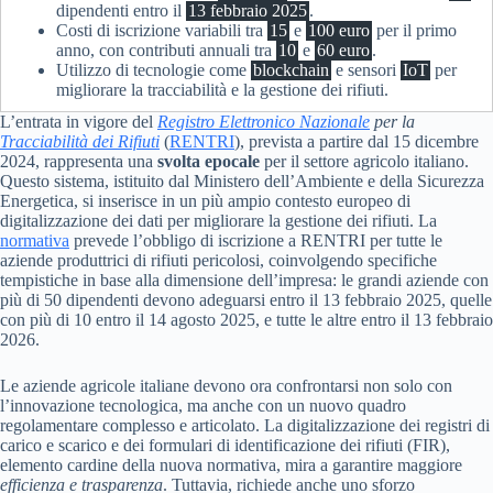
dipendenti entro il
13 febbraio 2025
.
Costi di iscrizione variabili tra
15
e
100 euro
per il primo
anno, con contributi annuali tra
10
e
60 euro
.
Utilizzo di tecnologie come
blockchain
e sensori
IoT
per
migliorare la tracciabilità e la gestione dei rifiuti.
L’entrata in vigore del
Registro Elettronico Nazionale
per la
Tracciabilità dei Rifiuti
(
RENTRI
), prevista a partire dal 15 dicembre
2024, rappresenta una
svolta epocale
per il settore agricolo italiano.
Questo sistema, istituito dal Ministero dell’Ambiente e della Sicurezza
Energetica, si inserisce in un più ampio contesto europeo di
digitalizzazione dei dati per migliorare la gestione dei rifiuti. La
normativa
prevede l’obbligo di iscrizione a RENTRI per tutte le
aziende produttrici di rifiuti pericolosi, coinvolgendo specifiche
tempistiche in base alla dimensione dell’impresa: le grandi aziende con
più di 50 dipendenti devono adeguarsi entro il 13 febbraio 2025, quelle
con più di 10 entro il 14 agosto 2025, e tutte le altre entro il 13 febbraio
2026.
Le aziende agricole italiane devono ora confrontarsi non solo con
l’innovazione tecnologica, ma anche con un nuovo quadro
regolamentare complesso e articolato. La digitalizzazione dei registri di
carico e scarico e dei formulari di identificazione dei rifiuti (FIR),
elemento cardine della nuova normativa, mira a garantire maggiore
efficienza e trasparenza
. Tuttavia, richiede anche uno sforzo