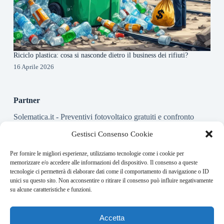
Riciclo plastica: cosa si nasconde dietro il business dei rifiuti?
16 Aprile 2026
Partner
Solematica.it
- Preventivi fotovoltaico gratuiti e confronto
installatori pannelli solari
Gestisci Consenso Cookie
Per fornire le migliori esperienze, utilizziamo tecnologie come i cookie per
About this website
memorizzare e/o accedere alle informazioni del dispositivo. Il consenso a queste
tecnologie ci permetterà di elaborare dati come il comportamento di navigazione o ID
Energy-Bullet.it ogni giorno trova per te le notizie più rilevanti
unici su questo sito. Non acconsentire o ritirare il consenso può influire negativamente
in ambito finanziario.
su alcune caratteristiche e funzioni.
Address:
Accetta
VIA USODIMARE 3 - 37138 - VERONA (VR)