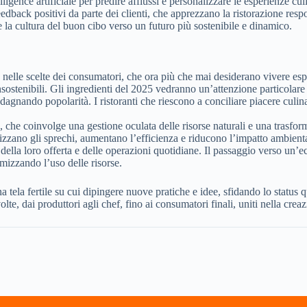
ntelligence artificiale per predire afflussi e personalizzare le esperienze c
eedback positivi da parte dei clienti, che apprezzano la ristorazione res
 la cultura del buon cibo verso un futuro più sostenibile e dinamico.
le nelle scelte dei consumatori, che ora più che mai desiderano vivere esp
insostenibili. Gli ingredienti del 2025 vedranno un’attenzione particolar
agnando popolarità. I ristoranti che riescono a conciliare piacere culina
, che coinvolge una gestione oculata delle risorse naturali e una trasform
mizzano gli sprechi, aumentano l’efficienza e riducono l’impatto ambient
della loro offerta e delle operazioni quotidiane. Il passaggio verso un’e
imizzando l’uso delle risorse.
una tela fertile su cui dipingere nuove pratiche e idee, sfidando lo stat
te, dai produttori agli chef, fino ai consumatori finali, uniti nella crea