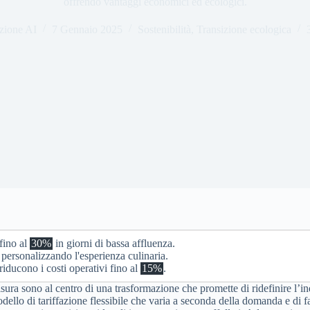
offrendo vantaggi economici ed ecologici.
zione AI
7 Gennaio 2025
Sostenibilità
,
Transizione ecologica
 fino al
30%
in giorni di bassa affluenza.
, personalizzando l'esperienza culinaria.
riducono i costi operativi fino al
15%
.
ura sono al centro di una trasformazione che promette di ridefinire l’in
odello di tariffazione flessibile che varia a seconda della domanda e di fa