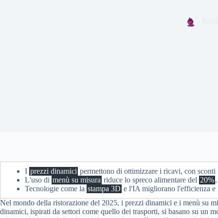
Reda
I
prezzi dinamici
permettono di ottimizzare i ricavi, con sconti
L'uso di
menù su misura
riduce lo spreco alimentare del
20%
Tecnologie come la
stampa 3D
e l'IA migliorano l'efficienza e 
Nel mondo della ristorazione del 2025, i prezzi dinamici e i menù su mis
dinamici, ispirati da settori come quello dei trasporti, si basano su un m