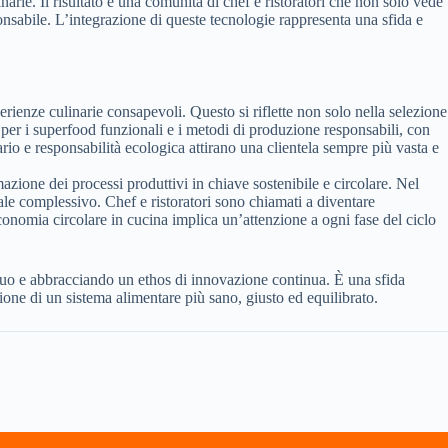
ulinarie. Il risultato è una comunità di chef e ristoratori che non solo vede
ponsabile. L’integrazione di queste tecnologie rappresenta una sfida e
erienze culinarie consapevoli. Questo si riflette non solo nella selezione
e per i superfood funzionali e i metodi di produzione responsabili, con
rio e responsabilità ecologica attirano una clientela sempre più vasta e
azione dei processi produttivi in chiave sostenibile e circolare. Nel
ale complessivo. Chef e ristoratori sono chiamati a diventare
conomia circolare in cucina implica un’attenzione a ogni fase del ciclo
us quo e abbracciando un ethos di innovazione continua. È una sfida
zione di un sistema alimentare più sano, giusto ed equilibrato.