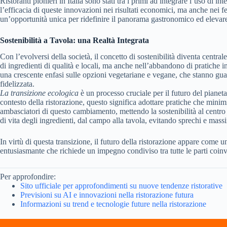
Ristoranti pionieri in Italia sono stati tra i primi ad integrare l’uso di i
l’efficacia di queste innovazioni nei risultati economici, ma anche nei f
un’opportunità unica per ridefinire il panorama gastronomico ed elevare
Sostenibilità a Tavola: una Realtà Integrata
Con l’evolversi della società, il concetto di sostenibilità diventa centra
di ingredienti di qualità e locali, ma anche nell’abbandono di pratiche 
una crescente enfasi sulle opzioni vegetariane e vegane, che stanno guad
fidelizzata.
La transizione ecologica
è un processo cruciale per il futuro del pianeta
contesto della ristorazione, questo significa adottare pratiche che mini
ambasciatori di questo cambiamento, mettendo la sostenibilità al centro 
di vita degli ingredienti, dal campo alla tavola, evitando sprechi e mass
In virtù di questa transizione, il futuro della ristorazione appare come 
entusiasmante che richiede un impegno condiviso tra tutte le parti coinvol
Per approfondire:
Sito ufficiale per approfondimenti su nuove tendenze ristorative
Previsioni su AI e innovazioni nella ristorazione futura
Informazioni su trend e tecnologie future nella ristorazione