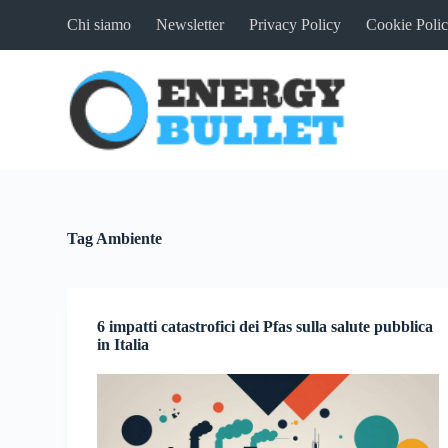
S
Chi siamo
Newsletter
Privacy Policy
Cookie Poli
a
l
t
a
a
l
c
o
n
t
e
n
Tag
Ambiente
u
t
o
6 impatti catastrofici dei Pfas sulla salute pubblica
in Italia