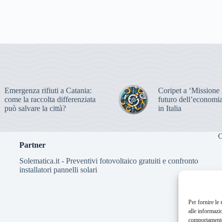
Emergenza rifiuti a Catania:
Coripet a ‘Missione It
come la raccolta differenziata
futuro dell’economia
può salvare la città?
in Italia
C
Partner
Solematica.it
- Preventivi fotovoltaico gratuiti e confronto
installatori pannelli solari
Per fornire le
alle informazi
comportamento 