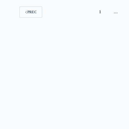
1
…
PREC