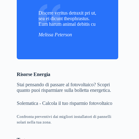
Discere veritus detraxit pri ut,
sea ei dicunt theophrastus.
Eum harum animal debitis cu
Melissa Peterson
Risorse Energia
Stai pensando di passare al fotovoltaico? Scopri
quanto puoi risparmiare sulla bolletta energetica.
Solematica - Calcola il tuo risparmio fotovoltaico
Confronta preventivi dai migliori installatori di pannelli
solari nella tua zona.