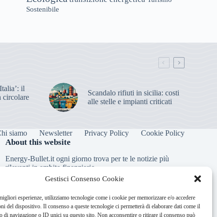
Sostenibile
alia’: il
Scandalo rifiuti in sicilia: costi
 circolare
alle stelle e impianti criticati
hi siamo
Newsletter
Privacy Policy
Cookie Policy
About this website
Energy-Bullet.it ogni giorno trova per te le notizie più
rilevanti in ambito finanziario.
Gestisci Consenso Cookie
Address:
 migliori esperienze, utilizziamo tecnologie come i cookie per memorizzare e/o accedere
VIA USODIMARE 3 - 37138 - VERONA (VR)
oni del dispositivo. Il consenso a queste tecnologie ci permetterà di elaborare dati come il
E-Mail:
di navigazione o ID unici su questo sito. Non acconsentire o ritirare il consenso può