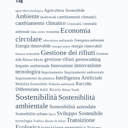
Tag
Agricoltura Sostenibile
agricoltura biologica
Ambiente
cambiamenti climatici
biodiversità
cambiamento climatico
criminalità
Criminalità
Economia
ambientale
economia
data center
circolare
Emergenza ambientale
educazione ambientale
Energia rinnovabile
energie rinnovabili
energia solare
Gestione dei rifiuti
Gestione
finanza sostenibile
gestione rifiuti
greenwashing
delle Risorse Idriche
innovazione
Innovazione
Impatto ambientale
tecnologica
Inquinamento
Inquinamento ambientale
Intelligenza Artificiale
Inquinamento da plastica
Raccolta
Mobilità Sostenibile
Politiche ambientali
Differenziata
Riciclo
RAEE
Rifiuti Tessili
Sostenibilità
Sostenibilità
ambientale
Sostenibilità aziendale
Sviluppo Sostenibile
Sostenibilità urbana
Sport
Transizione
tecnologia
Traffico illecito di rifiuti
Ecologica
transizione energetica
Turismo