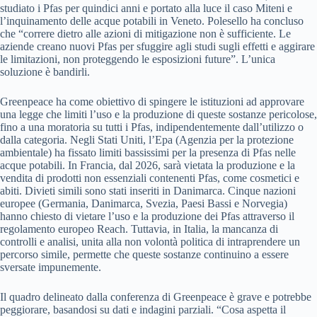
studiato i Pfas per quindici anni e portato alla luce il caso Miteni e
l’inquinamento delle acque potabili in Veneto. Polesello ha concluso
che “correre dietro alle azioni di mitigazione non è sufficiente. Le
aziende creano nuovi Pfas per sfuggire agli studi sugli effetti e aggirare
le limitazioni, non proteggendo le esposizioni future”. L’unica
soluzione è bandirli.
Greenpeace ha come obiettivo di spingere le istituzioni ad approvare
una legge che limiti l’uso e la produzione di queste sostanze pericolose,
fino a una moratoria su tutti i Pfas, indipendentemente dall’utilizzo o
dalla categoria. Negli Stati Uniti, l’Epa (Agenzia per la protezione
ambientale) ha fissato limiti bassissimi per la presenza di Pfas nelle
acque potabili. In Francia, dal 2026, sarà vietata la produzione e la
vendita di prodotti non essenziali contenenti Pfas, come cosmetici e
abiti. Divieti simili sono stati inseriti in Danimarca. Cinque nazioni
europee (Germania, Danimarca, Svezia, Paesi Bassi e Norvegia)
hanno chiesto di vietare l’uso e la produzione dei Pfas attraverso il
regolamento europeo Reach. Tuttavia, in Italia, la mancanza di
controlli e analisi, unita alla non volontà politica di intraprendere un
percorso simile, permette che queste sostanze continuino a essere
sversate impunemente.
Il quadro delineato dalla conferenza di Greenpeace è grave e potrebbe
peggiorare, basandosi su dati e indagini parziali. “Cosa aspetta il