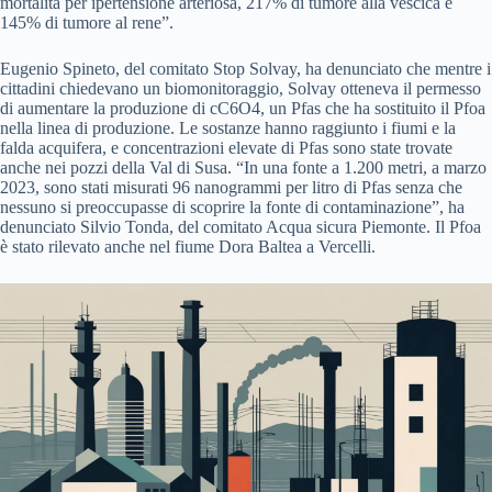
mortalità per ipertensione arteriosa, 217% di tumore alla vescica e
145% di tumore al rene”.
Eugenio Spineto, del comitato Stop Solvay, ha denunciato che mentre i
cittadini chiedevano un biomonitoraggio, Solvay otteneva il permesso
di aumentare la produzione di cC6O4, un Pfas che ha sostituito il Pfoa
nella linea di produzione. Le sostanze hanno raggiunto i fiumi e la
falda acquifera, e concentrazioni elevate di Pfas sono state trovate
anche nei pozzi della Val di Susa. “In una fonte a 1.200 metri, a marzo
2023, sono stati misurati 96 nanogrammi per litro di Pfas senza che
nessuno si preoccupasse di scoprire la fonte di contaminazione”, ha
denunciato Silvio Tonda, del comitato Acqua sicura Piemonte. Il Pfoa
è stato rilevato anche nel fiume Dora Baltea a Vercelli.