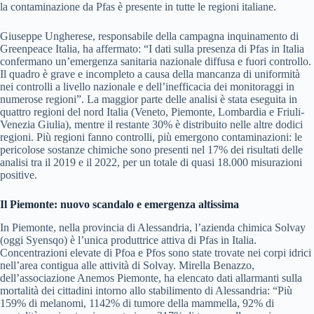
la contaminazione da Pfas è presente in tutte le regioni italiane.
Giuseppe Ungherese, responsabile della campagna inquinamento di
Greenpeace Italia, ha affermato: “I dati sulla presenza di Pfas in Italia
confermano un’emergenza sanitaria nazionale diffusa e fuori controllo.
Il quadro è grave e incompleto a causa della mancanza di uniformità
nei controlli a livello nazionale e dell’inefficacia dei monitoraggi in
numerose regioni”. La maggior parte delle analisi è stata eseguita in
quattro regioni del nord Italia (Veneto, Piemonte, Lombardia e Friuli-
Venezia Giulia), mentre il restante 30% è distribuito nelle altre dodici
regioni. Più regioni fanno controlli, più emergono contaminazioni: le
pericolose sostanze chimiche sono presenti nel 17% dei risultati delle
analisi tra il 2019 e il 2022, per un totale di quasi 18.000 misurazioni
positive.
Il Piemonte: nuovo scandalo e emergenza altissima
In Piemonte, nella provincia di Alessandria, l’azienda chimica Solvay
(oggi Syensqo) è l’unica produttrice attiva di Pfas in Italia.
Concentrazioni elevate di Pfoa e Pfos sono state trovate nei corpi idrici
nell’area contigua alle attività di Solvay. Mirella Benazzo,
dell’associazione Anemos Piemonte, ha elencato dati allarmanti sulla
mortalità dei cittadini intorno allo stabilimento di Alessandria: “Più
159% di melanomi, 1142% di tumore della mammella, 92% di