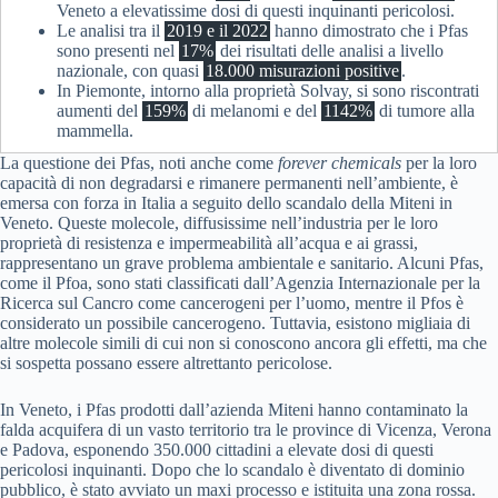
Veneto a elevatissime dosi di questi inquinanti pericolosi.
Le analisi tra il
2019 e il 2022
hanno dimostrato che i Pfas
sono presenti nel
17%
dei risultati delle analisi a livello
nazionale, con quasi
18.000 misurazioni positive
.
In Piemonte, intorno alla proprietà Solvay, si sono riscontrati
aumenti del
159%
di melanomi e del
1142%
di tumore alla
mammella.
La questione dei Pfas, noti anche come
forever chemicals
per la loro
capacità di non degradarsi e rimanere permanenti nell’ambiente, è
emersa con forza in Italia a seguito dello scandalo della Miteni in
Veneto. Queste molecole, diffusissime nell’industria per le loro
proprietà di resistenza e impermeabilità all’acqua e ai grassi,
rappresentano un grave problema ambientale e sanitario. Alcuni Pfas,
come il Pfoa, sono stati classificati dall’Agenzia Internazionale per la
Ricerca sul Cancro come cancerogeni per l’uomo, mentre il Pfos è
considerato un possibile cancerogeno. Tuttavia, esistono migliaia di
altre molecole simili di cui non si conoscono ancora gli effetti, ma che
si sospetta possano essere altrettanto pericolose.
In Veneto, i Pfas prodotti dall’azienda Miteni hanno contaminato la
falda acquifera di un vasto territorio tra le province di Vicenza, Verona
e Padova, esponendo 350.000 cittadini a elevate dosi di questi
pericolosi inquinanti. Dopo che lo scandalo è diventato di dominio
pubblico, è stato avviato un maxi processo e istituita una zona rossa.