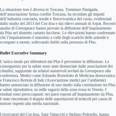
La situazione non è diversa in Toscana. Tommaso Panigada,
dell’associazione Senza confini Toscana, ha ricordato gli impatti
dell’industria conciaria, tessile e florovivaistica del cuoio, evidenziati
dallo studio del 2013 del Cnr-Irsa e dai rilievi annuali di Arpat. Recenti
analisi di Greenpeace hanno provato la diffusione dell’inquinamento
da Pfas nel distretto cartario lucchese. Le rilevazioni hanno confermato
che l’inquinamento è massimo a valle degli scarichi delle aziende e
scompare a monte, sollevando dubbi sulla presenza di Pfas.
Bullet Executive Summary
L’unico modo per difendersi dai Pfas è prevenirne la diffusione. Le
conseguenze per la salute sono state denunciate dalle associazioni dei
cittadini, supportate da relatori autorevoli invitati da Greenpeace alla
conferenza. Medici come Edoardo Bortolotto di Medicina democratica
e Francesco Bertola di Isde (Associazione medici per l’ambiente)
hanno annunciato la diffusione di uno studio sulla correlazione tra Pfas
e salute riproduttiva, su mille ragazzi della zona rossa in Veneto. I
risultati sono preoccupanti: nei paesi esposti all’inquinamento da Pfas,
è stato riscontrato il doppio delle asportazioni di testicoli per causa di
tumore rispetto alla media nazionale.
I ricercatori del Cnr-Irsa, Sara Valsecchi e Stefano Polesello, hanno