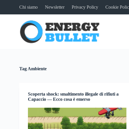
S
Chi siamo
Newsletter
Privacy Policy
Cookie Poli
a
l
t
a
a
l
c
o
n
t
e
n
Tag
Ambiente
u
t
o
Scoperta shock: smaltimento illegale di rifiuti a
Capaccio — Ecco cosa è emerso