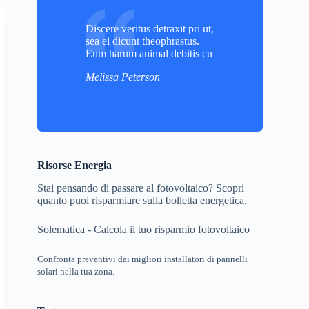
Discere veritus detraxit pri ut,
sea ei dicunt theophrastus.
Eum harum animal debitis cu
Melissa Peterson
Risorse Energia
Stai pensando di passare al fotovoltaico? Scopri
quanto puoi risparmiare sulla bolletta energetica.
Solematica - Calcola il tuo risparmio fotovoltaico
Confronta preventivi dai migliori installatori di pannelli
solari nella tua zona.