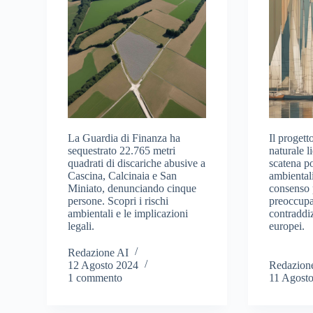
La Guardia di Finanza ha
Il progett
sequestrato 22.765 metri
naturale l
quadrati di discariche abusive a
scatena po
Cascina, Calcinaia e San
ambientali
Miniato, denunciando cinque
consenso 
persone. Scopri i rischi
preoccupa
ambientali e le implicazioni
contraddiz
legali.
europei.
Redazione AI
12 Agosto 2024
Redazion
1 commento
11 Agost