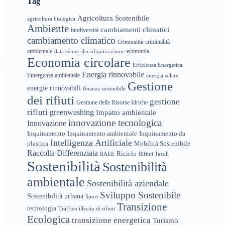
Tag
Agricoltura Sostenibile
agricoltura biologica
Ambiente
cambiamenti climatici
biodiversità
cambiamento climatico
criminalità
Criminalità
ambientale
economia
data center
decarbonizzazione
Economia circolare
Efficienza Energetica
Energia rinnovabile
Emergenza ambientale
energia solare
Gestione
energie rinnovabili
finanza sostenibile
dei rifiuti
gestione
Gestione delle Risorse Idriche
rifiuti
greenwashing
Impatto ambientale
innovazione tecnologica
Innovazione
Inquinamento
Inquinamento ambientale
Inquinamento da
Intelligenza Artificiale
plastica
Mobilità Sostenibile
Raccolta Differenziata
Riciclo
RAEE
Rifiuti Tessili
Sostenibilità
Sostenibilità
ambientale
Sostenibilità aziendale
Sviluppo Sostenibile
Sostenibilità urbana
Sport
Transizione
tecnologia
Traffico illecito di rifiuti
Ecologica
transizione energetica
Turismo