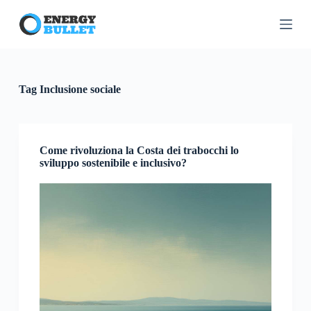
S
a
l
t
a
a
l
Tag
Inclusione sociale
c
o
n
t
e
Come rivoluziona la Costa dei trabocchi lo
n
sviluppo sostenibile e inclusivo?
u
t
o