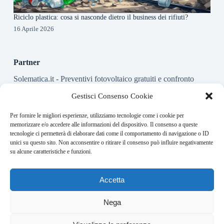
Riciclo plastica: cosa si nasconde dietro il business dei rifiuti?
16 Aprile 2026
Partner
Solematica.it
- Preventivi fotovoltaico gratuiti e confronto
installatori pannelli solari
Gestisci Consenso Cookie
Per fornire le migliori esperienze, utilizziamo tecnologie come i cookie per
About this website
memorizzare e/o accedere alle informazioni del dispositivo. Il consenso a queste
tecnologie ci permetterà di elaborare dati come il comportamento di navigazione o ID
Energy-Bullet.it ogni giorno trova per te le notizie più rilevanti
unici su questo sito. Non acconsentire o ritirare il consenso può influire negativamente
in ambito finanziario.
su alcune caratteristiche e funzioni.
Address:
Accetta
VIA USODIMARE 3 - 37138 - VERONA (VR)
E-Mail:
Nega
redazione@bullet-network.com
Network: