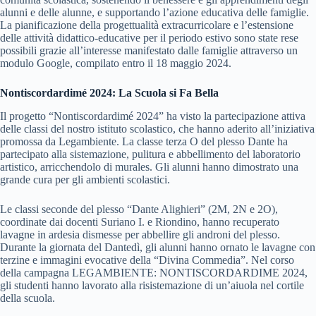
alunni e delle alunne, e supportando l’azione educativa delle famiglie.
La pianificazione della progettualità extracurricolare e l’estensione
delle attività didattico-educative per il periodo estivo sono state rese
possibili grazie all’interesse manifestato dalle famiglie attraverso un
modulo Google, compilato entro il 18 maggio 2024.
Nontiscordardimé 2024: La Scuola si Fa Bella
Il progetto “Nontiscordardimé 2024” ha visto la partecipazione attiva
delle classi del nostro istituto scolastico, che hanno aderito all’iniziativa
promossa da Legambiente. La classe terza O del plesso Dante ha
partecipato alla sistemazione, pulitura e abbellimento del laboratorio
artistico, arricchendolo di murales. Gli alunni hanno dimostrato una
grande cura per gli ambienti scolastici.
Le classi seconde del plesso “Dante Alighieri” (2M, 2N e 2O),
coordinate dai docenti Suriano I. e Riondino, hanno recuperato
lavagne in ardesia dismesse per abbellire gli androni del plesso.
Durante la giornata del Dantedì, gli alunni hanno ornato le lavagne con
terzine e immagini evocative della “Divina Commedia”. Nel corso
della campagna LEGAMBIENTE: NONTISCORDARDIME 2024,
gli studenti hanno lavorato alla risistemazione di un’aiuola nel cortile
della scuola.