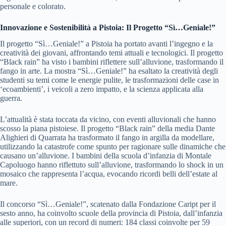
personale e colorato.
Innovazione e Sostenibilità a Pistoia: Il Progetto “Sì…Geniale!”
Il progetto “Sì…Geniale!” a Pistoia ha portato avanti l’ingegno e la
creatività dei giovani, affrontando temi attuali e tecnologici. Il progetto
“Black rain” ha visto i bambini riflettere sull’alluvione, trasformando il
fango in arte. La mostra “Sì…Geniale!” ha esaltato la creatività degli
studenti su temi come le energie pulite, le trasformazioni delle case in
‘ecoambienti’, i veicoli a zero impatto, e la scienza applicata alla
guerra.
L’attualità è stata toccata da vicino, con eventi alluvionali che hanno
scosso la piana pistoiese. Il progetto “Black rain” della media Dante
Alighieri di Quarrata ha trasformato il fango in argilla da modellare,
utilizzando la catastrofe come spunto per ragionare sulle dinamiche che
causano un’alluvione. I bambini della scuola d’infanzia di Montale
Capoluogo hanno riflettuto sull’alluvione, trasformando lo shock in un
mosaico che rappresenta l’acqua, evocando ricordi belli dell’estate al
mare.
Il concorso “Sì…Geniale!”, scatenato dalla Fondazione Caript per il
sesto anno, ha coinvolto scuole della provincia di Pistoia, dall’infanzia
alle superiori, con un record di numeri: 184 classi coinvolte per 59