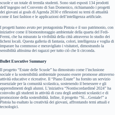
scuole e un totale di tremila studenti. Sono stati esposti 134 prodotti
dell’ingegno nel Convento di San Domenico, richiamando i progetti
dei giovani ai goals di Agenda 2030 e riflessioni su temi di attualità
come il fast fashion e le applicazioni dell’intelligenza artificiale.
I progetti hanno avuto per protagonista Pistoia e il suo patrimonio, con
iniziative come il biomonitoraggio ambientale della quarta del Fedi-
Fermi, che ha misurato la vivibilità della città attraverso lo studio dei
licheni locali. Questa galleria di fantasia, colori, intelligenza e voglia di
imparare ha commosso e meravigliato i visitatori, dimostrando la
sensibilità altissima dei ragazzi per tutto ciò che li circonda.
Bullet Executive Summary
Il progetto “Estate delle Scuole” ha dimostrato come l’inclusione
sociale e la sostenibilità ambientale possano essere promosse attraverso
attività educative e ricreative. Il “Piano Estate” ha fornito un servizio
essenziale per la comunità scolastica, sostenendo il benessere e gli
apprendimenti degli alunni. L’iniziativa “Nontiscordardimé 2024” ha
coinvolto gli studenti in attività di cura degli ambienti scolastici e di
promozione della sostenibilità. Infine, il progetto “Sì…Geniale!” a
Pistoia ha esaltato la creatività dei giovani, affrontando temi attuali e
tecnologici.