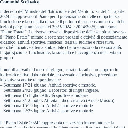
Comunità Scolastica
Il decreto del Ministro dell’Istruzione e del Merito n. 72 dell’11 aprile
2024 ha approvato il Piano per il potenziamento delle competenze,
l’inclusione e la socialità durante il periodo di sospensione estiva delle
lezioni per gli anni scolastici 2023/2024 e 2024/2025, noto come
“Piano Estate”. Le risorse messe a disposizione delle scuole attraverso
il “Piano Estate” mirano a sostenere progetti e attività di potenziamento
didattico, attività sportive, musicali, teatrali, ludiche e ricreative,
nonché iniziative a tema ambientale che favoriscono la relazionalità,
l’aggregazione, l’inclusione, la socialità e l’accoglienza nella vita di
gruppo.
I moduli attivati dal mese di giugno, caratterizzati da un approccio
ludico-ricreativo, laboratoriale, trasversale e inclusivo, prevedono
iniziative scandite temporalmente:
– Settimana 17/21 giugno: Attività sportive e motorie.
– Settimana 24/28 giugno: Laboratori di lingua inglese.
– Settimana 1/5 luglio: Attività sportive e motorie.
– Settimana 8/12 luglio: Attività ludico-creativa (Arte e Musica).
– Settimana 15/19 luglio: Attività sportive e motorie.
– Settimana 22/26 luglio: Attività sportive e motorie.
Il “Piano Estate 2024” rappresenta un servizio importante per la
comunità scolastica, sostenendo il benessere e gli apprendimenti degli