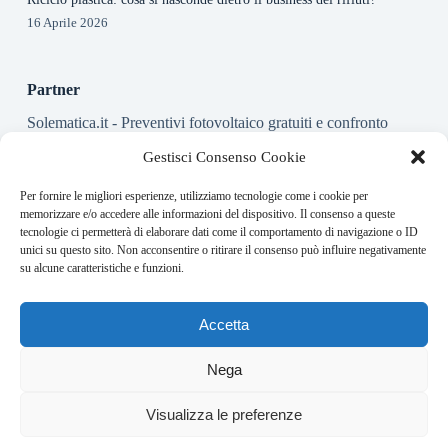
16 Aprile 2026
Partner
Solematica.it
- Preventivi fotovoltaico gratuiti e confronto
installatori pannelli solari
Gestisci Consenso Cookie
Per fornire le migliori esperienze, utilizziamo tecnologie come i cookie per
About this website
memorizzare e/o accedere alle informazioni del dispositivo. Il consenso a queste
tecnologie ci permetterà di elaborare dati come il comportamento di navigazione o ID
Energy-Bullet.it ogni giorno trova per te le notizie più rilevanti
unici su questo sito. Non acconsentire o ritirare il consenso può influire negativamente
in ambito finanziario.
su alcune caratteristiche e funzioni.
Address:
Accetta
VIA USODIMARE 3 - 37138 - VERONA (VR)
E-Mail:
Nega
redazione@bullet-network.com
Network:
5
Visualizza le preferenze
bullet-network.com