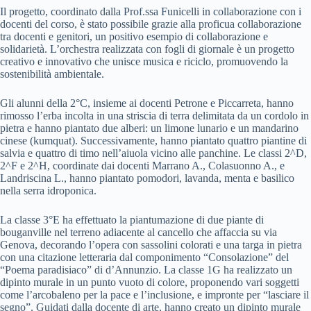
Il progetto, coordinato dalla Prof.ssa Funicelli in collaborazione con i
docenti del corso, è stato possibile grazie alla proficua collaborazione
tra docenti e genitori, un positivo esempio di collaborazione e
solidarietà. L’orchestra realizzata con fogli di giornale è un progetto
creativo e innovativo che unisce musica e riciclo, promuovendo la
sostenibilità ambientale.
Gli alunni della 2°C, insieme ai docenti Petrone e Piccarreta, hanno
rimosso l’erba incolta in una striscia di terra delimitata da un cordolo in
pietra e hanno piantato due alberi: un limone lunario e un mandarino
cinese (kumquat). Successivamente, hanno piantato quattro piantine di
salvia e quattro di timo nell’aiuola vicino alle panchine. Le classi 2^D,
2^F e 2^H, coordinate dai docenti Marrano A., Colasuonno A., e
Landriscina L., hanno piantato pomodori, lavanda, menta e basilico
nella serra idroponica.
La classe 3°E ha effettuato la piantumazione di due piante di
bouganville nel terreno adiacente al cancello che affaccia su via
Genova, decorando l’opera con sassolini colorati e una targa in pietra
con una citazione letteraria dal componimento “Consolazione” del
“Poema paradisiaco” di d’Annunzio. La classe 1G ha realizzato un
dipinto murale in un punto vuoto di colore, proponendo vari soggetti
come l’arcobaleno per la pace e l’inclusione, e impronte per “lasciare il
segno”. Guidati dalla docente di arte, hanno creato un dipinto murale