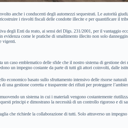
involto anche i conducenti degli automezzi sequestrati. Le autorità giudi
costruire i risvolti fiscali delle condotte illecite e per quantificare il 
tiva degli Enti da reato, ai sensi del Dlgs. 231/2001, per il vantaggio ec
e in evidenza come le pratiche di smaltimento illecito non solo danneggi
 vigenti.
nta un caso emblematico delle sfide che il nostro sistema di gestione dei 
ono un impegno costante da parte di tutti gli attori coinvolti, dalle istit
o economico basato sullo sfruttamento intensivo delle risorse naturali a u
 di una gestione corretta e trasparente dei rifiuti per proteggere l’ambien
romuovendo un sistema in cui i materiali vengono costantemente riutilizza
esti principi e dimostrano la necessità di un controllo rigoroso e di sa
ttaglia che richiede la collaborazione di tutti. Solo attraverso un impegno