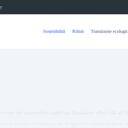
cy
Sostenibilità
Rifiuti
Transizione ecologi
ri come due imprenditori smaltivano illegalmente rifiuti edili ad A
ta della Guardia di Finanza su oltre 50 episodi di sversamento illecito di