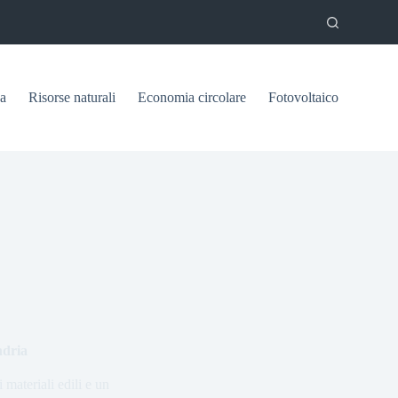
ca
Risorse naturali
Economia circolare
Fotovoltaico
ndria
 materiali edili e un