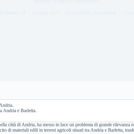
sequestro di beni per 200mila euro.
Redazione AI
5 Luglio 2024
News
,
Rifiuti
,
Sostenibilità
2 com
 Andria.
ra Andria e Barletta.
 nella città di Andria, ha messo in luce un problema di grande rilevanza n
o di materiali edili in terreni agricoli situati tra Andria e Barletta, t