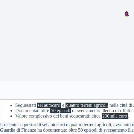
Sequestrati
sei autocarri
e
quattro terreni agricoli
nella città di
Documentati oltre
50 episodi
di sversamento illecito di rifiuti t
Valore complessivo dei beni sequestrati: circa
200mila euro
.
Il recente sequestro di sei autocarri e quattro terreni agricoli, avvenuto
Guardia di Finanza ha documentato oltre 50 episodi di sversamento illecit