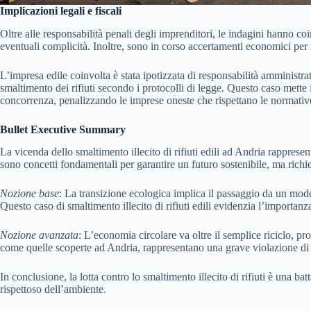
Implicazioni legali e fiscali
Oltre alle responsabilità penali degli imprenditori, le indagini hanno co
eventuali complicità. Inoltre, sono in corso accertamenti economici per ri
L’impresa edile coinvolta è stata ipotizzata di responsabilità amministra
smaltimento dei rifiuti secondo i protocolli di legge. Questo caso mett
concorrenza, penalizzando le imprese oneste che rispettano le normative
Bullet Executive Summary
La vicenda dello smaltimento illecito di rifiuti edili ad Andria rapprese
sono concetti fondamentali per garantire un futuro sostenibile, ma richied
Nozione base
: La transizione ecologica implica il passaggio da un modell
Questo caso di smaltimento illecito di rifiuti edili evidenzia l’importanza
Nozione avanzata
: L’economia circolare va oltre il semplice riciclo, p
come quelle scoperte ad Andria, rappresentano una grave violazione di qu
In conclusione, la lotta contro lo smaltimento illecito di rifiuti è una ba
rispettoso dell’ambiente.