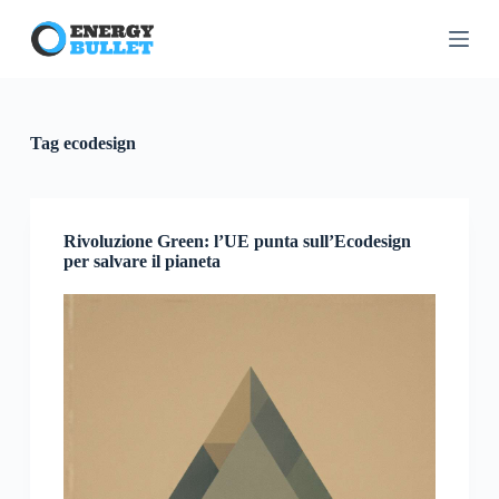
S
a
l
t
a
a
l
Tag
ecodesign
c
o
n
t
e
Rivoluzione Green: l’UE punta sull’Ecodesign
n
per salvare il pianeta
u
t
o