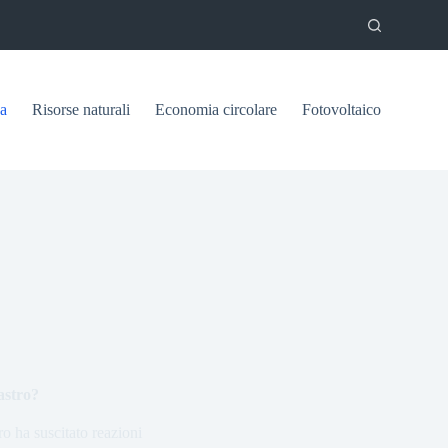
ca
Risorse naturali
Economia circolare
Fotovoltaico
astro?
ro ha suscitato reazioni