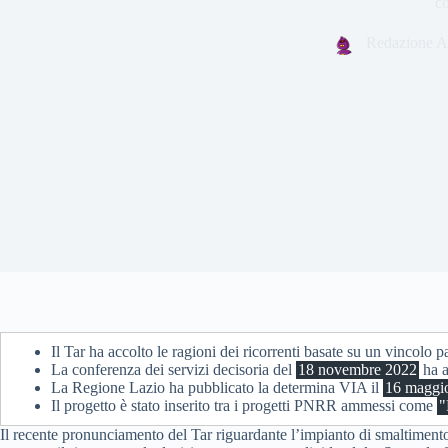
co
Redazione A
Il Tar ha accolto le ragioni dei ricorrenti basate su un vincolo 
La conferenza dei servizi decisoria del
18 novembre 2022
ha a
La Regione Lazio ha pubblicato la determina VIA il
16 maggi
Il progetto è stato inserito tra i progetti PNRR ammessi come
"
Il recente pronunciamento del Tar riguardante l’impianto di smaltimento r