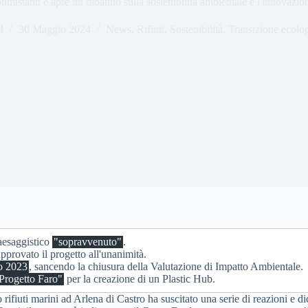
ntrastanti e apre un dibattito sulla sostenibilità ambientale e l'innovazio
I
30 Maggio 2024
News
,
Rifiuti
,
Sostenibilità
,
Transizione ecolo
paesaggistico
"sopravvenuto"
.
pprovato il progetto all'unanimità.
o 2023
, sancendo la chiusura della Valutazione di Impatto Ambientale.
Progetto Faro"
per la creazione di un Plastic Hub.
ifiuti marini ad Arlena di Castro ha suscitato una serie di reazioni e di