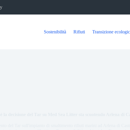
cy
Sostenibilità
Rifiuti
Transizione ecologi
é la decisione del Tar su Med Sea Litter sta scuotendo Arlena di C
to del Tar sull'impianto di smaltimento rifiuti marini ad Arlena di Cast