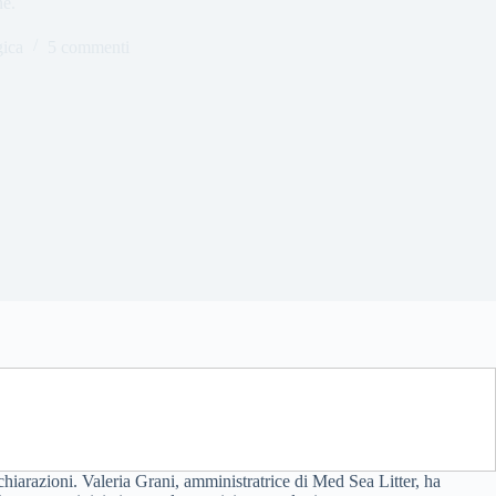
ne.
gica
5 commenti
chiarazioni. Valeria Grani, amministratrice di Med Sea Litter, ha