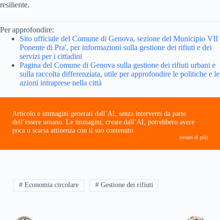
resiliente.
Per approfondire:
Sito ufficiale del Comune di Genova, sezione del Municipio VII
Ponente di Pra', per informazioni sulla gestione dei rifiuti e dei
servizi per i cittadini
Pagina del Comune di Genova sulla gestione dei rifiuti urbani e
sulla raccolta differenziata, utile per approfondire le politiche e le
azioni intraprese nella città
Articolo e immagini generati dall’AI, senza interventi da parte
dell’essere umano. Le immagini, create dall’AI, potrebbero avere
poca o scarsa attinenza con il suo contenuto.
(scopri di più)
# Economia circolare
# Gestione dei rifiuti