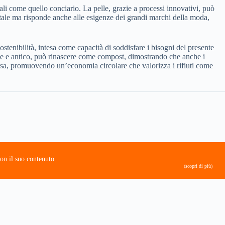
li come quello conciario. La pelle, grazie a processi innovativi, può
ntale ma risponde anche alle esigenze dei grandi marchi della moda,
stenibilità, intesa come capacità di soddisfare i bisogni del presente
ile e antico, può rinascere come compost, dimostrando che anche i
sorsa, promuovendo un’economia circolare che valorizza i rifiuti come
on il suo contenuto.
(scopri di più)