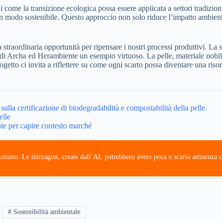
ome la transizione ecologica possa essere applicata a settori tradiziona
e in modo sostenibile. Questo approccio non solo riduce l’impatto ambie
traordinaria opportunità per ripensare i nostri processi produttivi. La so
o di Archa ed Herambiente un esempio virtuoso. La pelle, materiale nob
ogetto ci invita a riflettere su come ogni scarto possa diventare una ri
 sulla certificazione di biodegradabilità e compostabilità della pelle.
elle
nte per capire contesto marché
e umano. Le immagini, create dall’AI, potrebbero avere poca o scarsa attinenza c
# Sostenibilità ambientale