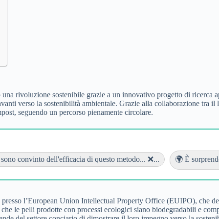
 una rivoluzione sostenibile grazie a un innovativo progetto di ricerca ap
avanti verso la sostenibilità ambientale. Grazie alla collaborazione tra i
 compost, seguendo un percorso pienamente circolare.
sono convinto dell'efficacia di questo metodo... ❌...
🌍 È sorprende
o presso l’European Union Intellectual Property Office (EUIPO), che defin
 le pelli prodotte con processi ecologici siano biodegradabili e compos
nde del settore conciario di dimostrare il loro impegno verso la sostenib