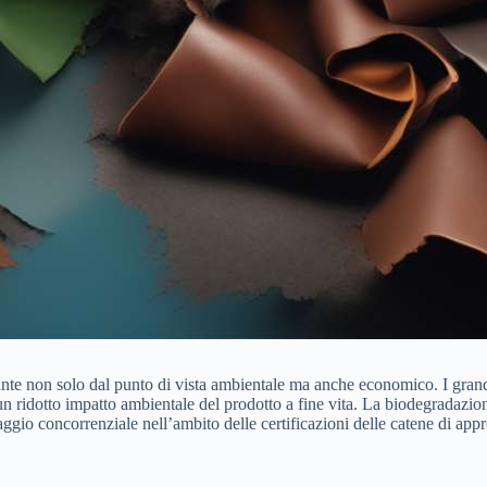
e non solo dal punto di vista ambientale ma anche economico. I grandi m
n ridotto impatto ambientale del prodotto a fine vita. La biodegradazione
antaggio concorrenziale nell’ambito delle certificazioni delle catene di a