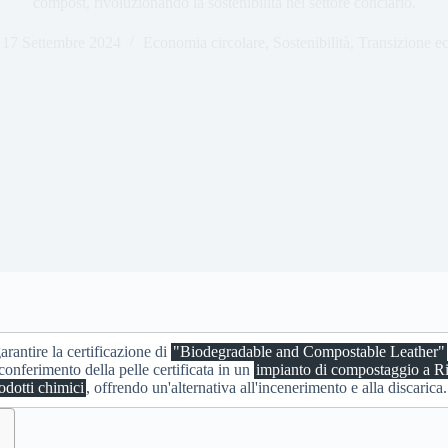
compost, rivoluzionando la sostenibilità nel settore conciario.
17 Settembre 2024
Economia circolare
,
Sostenibilità
,
Transizione e
rantire la certificazione di
"Biodegradable and Compostable Leather"
nferimento della pelle certificata in un
impianto di compostaggio a R
odotti chimici
, offrendo un'alternativa all'incenerimento e alla discarica.