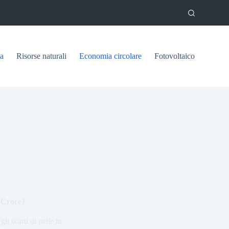
ca
Risorse naturali
Economia circolare
Fotovoltaico
a Croce?
i scarti di pelle in