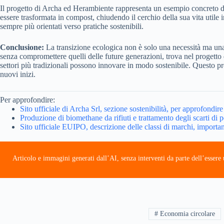
Il progetto di Archa ed Herambiente rappresenta un esempio concreto di c
essere trasformata in compost, chiudendo il cerchio della sua vita util
sempre più orientati verso pratiche sostenibili.
Conclusione:
La transizione ecologica non è solo una necessità ma una s
senza compromettere quelli delle future generazioni, trova nel progett
settori più tradizionali possono innovare in modo sostenibile. Questo pr
nuovi inizi.
Per approfondire:
Sito ufficiale di Archa Srl, sezione sostenibilità, per approfondire
Produzione di biomethane da rifiuti e trattamento degli scarti di p
Sito ufficiale EUIPO, descrizione delle classi di marchi, importa
Articolo e immagini generati dall’AI, senza interventi da parte dell’esser
# Economia circolare