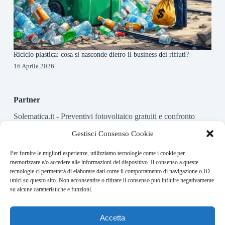
Riciclo plastica: cosa si nasconde dietro il business dei rifiuti?
16 Aprile 2026
Partner
Solematica.it
- Preventivi fotovoltaico gratuiti e confronto
installatori pannelli solari
Gestisci Consenso Cookie
Per fornire le migliori esperienze, utilizziamo tecnologie come i cookie per
About this website
memorizzare e/o accedere alle informazioni del dispositivo. Il consenso a queste
tecnologie ci permetterà di elaborare dati come il comportamento di navigazione o ID
Energy-Bullet.it ogni giorno trova per te le notizie più rilevanti
unici su questo sito. Non acconsentire o ritirare il consenso può influire negativamente
in ambito finanziario.
su alcune caratteristiche e funzioni.
Address:
Accetta
VIA USODIMARE 3 - 37138 - VERONA (VR)