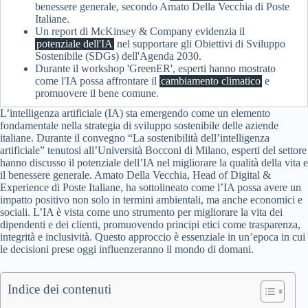
benessere generale, secondo Amato Della Vecchia di Poste
Italiane.
Un report di McKinsey & Company evidenzia il
potenziale dell'IA
nel supportare gli Obiettivi di Sviluppo
Sostenibile (SDGs) dell'Agenda 2030.
Durante il workshop 'GreenER', esperti hanno mostrato
come l'IA possa affrontare il
cambiamento climatico
e
promuovere il bene comune.
L’intelligenza artificiale (IA) sta emergendo come un elemento
fondamentale nella strategia di sviluppo sostenibile delle aziende
italiane. Durante il convegno “La sostenibilità dell’intelligenza
artificiale” tenutosi all’Università Bocconi di Milano, esperti del settore
hanno discusso il potenziale dell’IA nel migliorare la qualità della vita e
il benessere generale. Amato Della Vecchia, Head of Digital &
Experience di Poste Italiane, ha sottolineato come l’IA possa avere un
impatto positivo non solo in termini ambientali, ma anche economici e
sociali. L’IA è vista come uno strumento per migliorare la vita dei
dipendenti e dei clienti, promuovendo principi etici come trasparenza,
integrità e inclusività. Questo approccio è essenziale in un’epoca in cui
le decisioni prese oggi influenzeranno il mondo di domani.
Indice dei contenuti