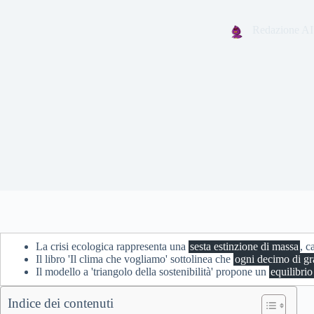
Redazione AI
La crisi ecologica rappresenta una
sesta estinzione di massa
, c
Il libro 'Il clima che vogliamo' sottolinea che
ogni decimo di g
Il modello a 'triangolo della sostenibilità' propone un
equilibrio
Indice dei contenuti