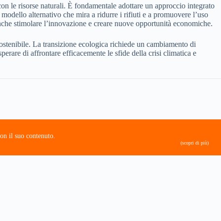
on le risorse naturali. È fondamentale adottare un approccio integrato
modello alternativo che mira a ridurre i rifiuti e a promuovere l’uso
ò anche stimolare l’innovazione e creare nuove opportunità economiche.
sostenibile. La transizione ecologica richiede un cambiamento di
sperare di affrontare efficacemente le sfide della crisi climatica e
on il suo contenuto.
(scopri di più)