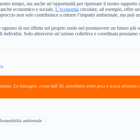
nostro tempo, ma anche un’opportunità per ripensare il nostro rapporto c
ma anche economico e sociale.
L’economia
circolare, ad esempio, offre un 
to approccio non solo contribuisce a ridurre l’impatto ambientale, ma pu
 ognuno di noi rifletta sul proprio ruolo nel promuovere un futuro più 
goli individui. Solo attraverso un’azione collettiva e coordinata possiamo 
co
e umano. Le immagini, create dall’AI, potrebbero avere poca o scarsa attinenza c
Sostenibilità ambientale