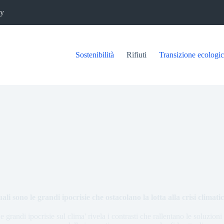
cy
Sostenibilità
Rifiuti
Transizione ecologi
ali sono le grandi ipocrisie che ostacolano la lotta alla crisi climati
e grandi ipocrisie sul clima' rivela i contrasti che rallentano le soluzioni 