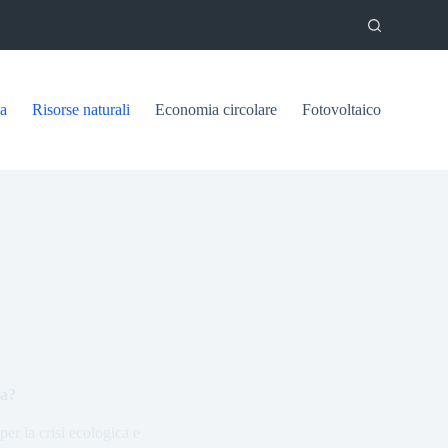
ca
Risorse naturali
Economia circolare
Fotovoltaico
ca?
per la crisi ecologica e