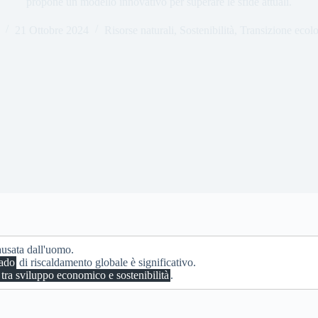
propone un modello innovativo per superare le sfide attuali.
21 Ottobre 2024
Risorse naturali
,
Sostenibilità
,
Transizione ecol
ausata dall'uomo.
rado
di riscaldamento globale è significativo.
 tra sviluppo economico e sostenibilità
.