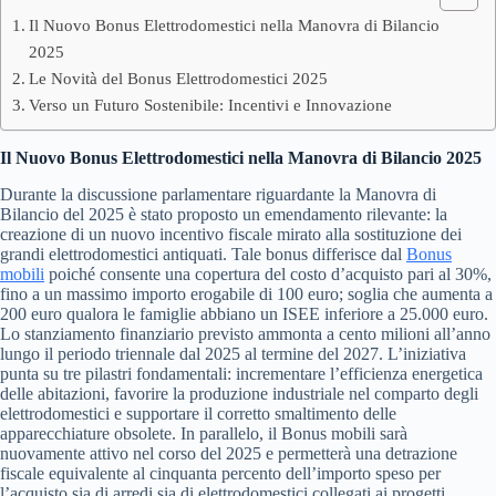
Il Nuovo Bonus Elettrodomestici nella Manovra di Bilancio
2025
Le Novità del Bonus Elettrodomestici 2025
Verso un Futuro Sostenibile: Incentivi e Innovazione
Il Nuovo Bonus Elettrodomestici nella Manovra di Bilancio 2025
Durante la discussione parlamentare riguardante la Manovra di
Bilancio del 2025 è stato proposto un emendamento rilevante: la
creazione di un nuovo incentivo fiscale mirato alla sostituzione dei
grandi elettrodomestici antiquati. Tale bonus differisce dal
Bonus
mobili
poiché consente una copertura del costo d’acquisto pari al 30%,
fino a un massimo importo erogabile di 100 euro; soglia che aumenta a
200 euro qualora le famiglie abbiano un ISEE inferiore a 25.000 euro.
Lo stanziamento finanziario previsto ammonta a cento milioni all’anno
lungo il periodo triennale dal 2025 al termine del 2027. L’iniziativa
punta su tre pilastri fondamentali: incrementare l’efficienza energetica
delle abitazioni, favorire la produzione industriale nel comparto degli
elettrodomestici e supportare il corretto smaltimento delle
apparecchiature obsolete. In parallelo, il Bonus mobili sarà
nuovamente attivo nel corso del 2025 e permetterà una detrazione
fiscale equivalente al cinquanta percento dell’importo speso per
l’acquisto sia di arredi sia di elettrodomestici collegati ai progetti