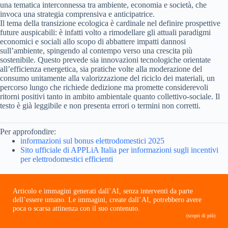
una tematica interconnessa tra ambiente, economia e società, che
invoca una strategia comprensiva e anticipatrice.
Il tema della transizione ecologica è cardinale nel definire prospettive
future auspicabili: è infatti volto a rimodellare gli attuali paradigmi
economici e sociali allo scopo di abbattere impatti dannosi
sull’ambiente, spingendo al contempo verso una crescita più
sostenibile. Questo prevede sia innovazioni tecnologiche orientate
all’efficienza energetica, sia pratiche volte alla moderazione del
consumo unitamente alla valorizzazione del riciclo dei materiali, un
percorso lungo che richiede dedizione ma promette considerevoli
ritorni positivi tanto in ambito ambientale quanto collettivo-sociale. Il
testo è già leggibile e non presenta errori o termini non corretti.
Per approfondire:
informazioni sul bonus elettrodomestici 2025
Sito ufficiale di APPLiA Italia per informazioni sugli incentivi
per elettrodomestici efficienti
Articolo e immagini generati dall’AI, senza interventi da parte
dell’essere umano. Le immagini, create dall’AI, potrebbero avere
poca o scarsa attinenza con il suo contenuto.
(scopri di più)