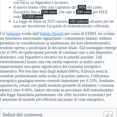
con focus su frigoriferi e lavatrici.
Il nuovo bonus offre una copertura del
30%
del costo
d'acquisto fino a
100 euro
, che sale a
200 euro
per ISEE
sotto
25.000 euro
.
La legge di bilancio 2025 stanzia
100 milioni
all'anno per tre
anni per incentivare l'acquisto di elettrodomestici efficienti.
Un’
indagine
svolta dall’
Istituto Piepoli
per conto di EDIEL ha svelato
un fenomeno interessante riguardante i consumatori italiani: sebbene
prendano in considerazione la sostituzione dei loro elettrodomestici,
tendono spesso a posticipare la decisione finale. Dal sondaggio emerge
che il 70% dei partecipanti prevede di cambiare uno o più dispositivi
domestici, con frigoriferi e lavatrici tra le priorità assolute. Tali
elettrodomestici hanno una vita media superiore ai dodici anni e
rappresentano una quota significativa del consumo energetico
domestico. Per ben due terzi degli italiani (66%), il prezzo resta la
variabile predominante nella scelta d’acquisto; tuttavia, l’efficienza
energetica guadagna terreno essendo importante per il 52%. Sostituire
apparecchi vetusti con quelli moderni permette di abbattere i consumi
elettrici oltre il 60%, fattore rilevante in previsione dell’emendamento
alla legge finanziaria parlamentare che offre incentivi economici per
l’adozione di modelli più efficienti dal punto di vista energetico.
Indice dei contenuti