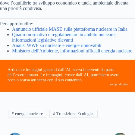
dove l’equilibrio tra sviluppo economico e tutela ambientale diventa
una priorità condivisa.
Per approfondire:
Annuncio ufficiale MASE sulla piattaforma nucleare in Italia
Quadro normativo e regolamentare in ambito nucleare,
informazioni legislative rilevanti
Analisi WWF su nucleare e energie rinnovabili
Ministero dell'Ambiente, informazioni ufficiali energia nucleare.
Articolo e immagini generati dall’AI, senza interventi da parte
dell’essere umano. Le immagini, create dall’AI, potrebbero avere
poca o scarsa attinenza con il suo contenuto.
(scopri di più)
# energia nucleare
# Transizione Ecologica