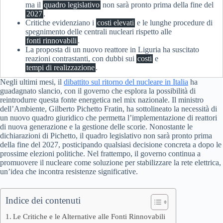
ma il
quadro legislativo
non sarà pronto prima della fine del
2027
.
Critiche evidenziano i
costi elevati
e le lunghe procedure di
spegnimento delle centrali nucleari rispetto alle
fonti rinnovabili
.
La proposta di un nuovo reattore in Liguria ha suscitato
reazioni contrastanti, con dubbi sui
costi
e
tempi di realizzazione
.
Negli ultimi mesi, il
dibattito sul ritorno del nucleare in Italia
ha
guadagnato slancio, con il governo che esplora la possibilità di
reintrodurre questa fonte energetica nel mix nazionale. Il ministro
dell’Ambiente, Gilberto Pichetto Fratin, ha sottolineato la necessità di
un nuovo quadro giuridico che permetta l’implementazione di reattori
di nuova generazione e la gestione delle scorie. Nonostante le
dichiarazioni di Pichetto, il quadro legislativo non sarà pronto prima
della fine del 2027, posticipando qualsiasi decisione concreta a dopo le
prossime elezioni politiche. Nel frattempo, il governo continua a
promuovere il nucleare come soluzione per stabilizzare la rete elettrica,
un’idea che incontra resistenze significative.
Indice dei contenuti
Le Critiche e le Alternative alle Fonti Rinnovabili