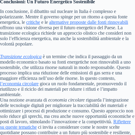
Conclusioni: Un Futuro Energetico Sostenibile
In conclusione, il dibattito sul nucleare in Italia è complesso e
polarizzante. Mentre il governo spinge per un ritorno a questa fonte
energetica, le
critiche
e le
alternative proposte dalle fonti rinnovabili
offrono una visione diversa per il futuro energetico del Paese. La
transizione ecologica richiede un approccio olistico che consideri non
solo l’efficienza energetica, ma anche la sostenibilità ambientale e la
volontà popolare.
Transizione ecologica
è un termine che indica il passaggio da un
modello economico basato su fonti energetiche non rinnovabili a uno
sostenibile, che utilizza risorse naturali in modo responsabile. Questo
processo implica una riduzione delle emissioni di gas serra e una
maggiore efficienza nell’uso delle risorse. In questo contesto,
l’economia circolare
gioca un ruolo fondamentale, promuovendo il
riutilizzo e il riciclo dei materiali per ridurre i rifiuti e l’impatto
ambientale.
Una nozione avanzata di
economia circolare
riguarda l’integrazione
delle tecnologie digitali per migliorare la tracciabilità dei materiali e
ottimizzare i processi di produzione e consumo. Questo approccio non
solo riduce gli sprechi, ma crea anche nuove opportunità economiche e
posti di lavoro, stimolando l’innovazione e la competitività.
Riflettere
su queste tematiche
ci invita a considerare come le nostre scelte
quotidiane possano contribuire a un futuro più sostenibile e resiliente,