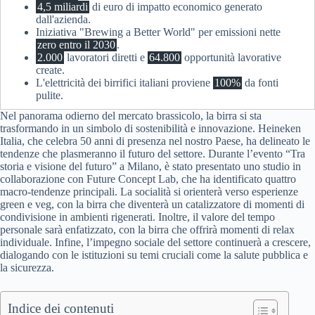
4,5 miliardi
di euro di impatto economico generato
dall'azienda.
Iniziativa "Brewing a Better World" per emissioni nette
zero entro il 2030
.
2.000
lavoratori diretti e
64.800
opportunità lavorative
create.
L'elettricità dei birrifici italiani proviene
100%
da fonti
pulite.
Nel panorama odierno del mercato brassicolo, la birra si sta
trasformando in un simbolo di sostenibilità e innovazione. Heineken
Italia, che celebra 50 anni di presenza nel nostro Paese, ha delineato le
tendenze che plasmeranno il futuro del settore. Durante l’evento “Tra
storia e visione del futuro” a Milano, è stato presentato uno studio in
collaborazione con Future Concept Lab, che ha identificato quattro
macro-tendenze principali. La socialità si orienterà verso esperienze
green e veg, con la birra che diventerà un catalizzatore di momenti di
condivisione in ambienti rigenerati. Inoltre, il valore del tempo
personale sarà enfatizzato, con la birra che offrirà momenti di relax
individuale. Infine, l’impegno sociale del settore continuerà a crescere,
dialogando con le istituzioni su temi cruciali come la salute pubblica e
la sicurezza.
Indice dei contenuti