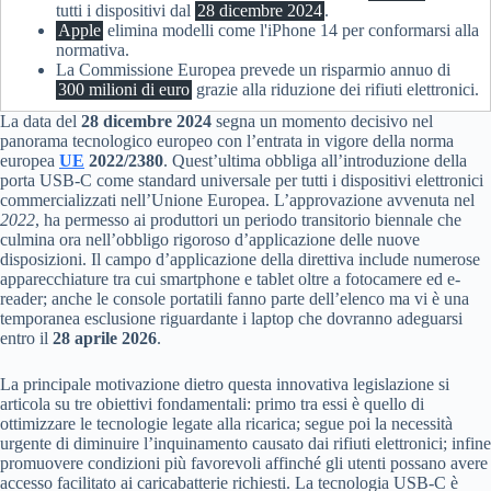
tutti i dispositivi dal
28 dicembre 2024
.
Apple
elimina modelli come l'iPhone 14 per conformarsi alla
normativa.
La Commissione Europea prevede un risparmio annuo di
300 milioni di euro
grazie alla riduzione dei rifiuti elettronici.
La data del
28 dicembre 2024
segna un momento decisivo nel
panorama tecnologico europeo con l’entrata in vigore della norma
europea
UE
2022/2380
. Quest’ultima obbliga all’introduzione della
porta USB-C come standard universale per tutti i dispositivi elettronici
commercializzati nell’Unione Europea. L’approvazione avvenuta nel
2022
, ha permesso ai produttori un periodo transitorio biennale che
culmina ora nell’obbligo rigoroso d’applicazione delle nuove
disposizioni. Il campo d’applicazione della direttiva include numerose
apparecchiature tra cui smartphone e tablet oltre a fotocamere ed e-
reader; anche le console portatili fanno parte dell’elenco ma vi è una
temporanea esclusione riguardante i laptop che dovranno adeguarsi
entro il
28 aprile 2026
.
La principale motivazione dietro questa innovativa legislazione si
articola su tre obiettivi fondamentali: primo tra essi è quello di
ottimizzare le tecnologie legate alla ricarica; segue poi la necessità
urgente di diminuire l’inquinamento causato dai rifiuti elettronici; infine
promuovere condizioni più favorevoli affinché gli utenti possano avere
accesso facilitato ai caricabatterie richiesti. La tecnologia USB-C è