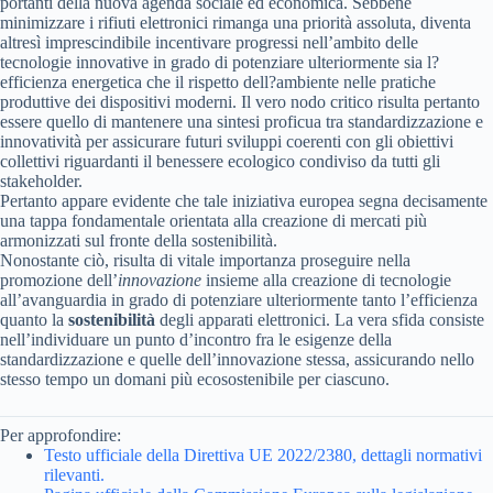
portanti della nuova agenda sociale ed economica. Sebbene
minimizzare i rifiuti elettronici rimanga una priorità assoluta, diventa
altresì imprescindibile incentivare progressi nell’ambito delle
tecnologie innovative in grado di potenziare ulteriormente sia l?
efficienza energetica che il rispetto dell?ambiente nelle pratiche
produttive dei dispositivi moderni. Il vero nodo critico risulta pertanto
essere quello di mantenere una sintesi proficua tra standardizzazione e
innovatività per assicurare futuri sviluppi coerenti con gli obiettivi
collettivi riguardanti il benessere ecologico condiviso da tutti gli
stakeholder.
Pertanto appare evidente che tale iniziativa europea segna decisamente
una tappa fondamentale orientata alla creazione di mercati più
armonizzati sul fronte della sostenibilità.
Nonostante ciò, risulta di vitale importanza proseguire nella
promozione dell’
innovazione
insieme alla creazione di tecnologie
all’avanguardia in grado di potenziare ulteriormente tanto l’efficienza
quanto la
sostenibilità
degli apparati elettronici. La vera sfida consiste
nell’individuare un punto d’incontro fra le esigenze della
standardizzazione e quelle dell’innovazione stessa, assicurando nello
stesso tempo un domani più ecosostenibile per ciascuno.
Per approfondire:
Testo ufficiale della Direttiva UE 2022/2380, dettagli normativi
rilevanti.