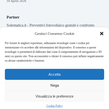
16 Aprile 2026
Partner
Solematica.it
- Preventivi fotovoltaico gratuiti e confronto
installatori pannelli solari
Gestisci Consenso Cookie
Per fornire le migliori esperienze, utilizziamo tecnologie come i cookie per
About this website
memorizzare e/o accedere alle informazioni del dispositivo. Il consenso a queste
tecnologie ci permetterà di elaborare dati come il comportamento di navigazione o ID
Energy-Bullet.it ogni giorno trova per te le notizie più rilevanti
unici su questo sito. Non acconsentire o ritirare il consenso può influire negativamente
in ambito finanziario.
su alcune caratteristiche e funzioni.
Address:
Accetta
VIA USODIMARE 3 - 37138 - VERONA (VR)
E-Mail:
Nega
redazione@bullet-network.com
Network:
5
Visualizza le preferenze
bullet-network.com
Bullet - Dynamic Solutions Srl P.IVA 02954300238 – REA
Cookie Policy