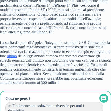
provveduto ad eliminare dai propri punti vendita sul continente alcuni
modelli storici come l’iPhone 14, l’iPhone 14 Plus, così come il
modello base dell’iPhone SE (2022), rimasti ancorati al precedente
sistema di connessione. Questo passo strategico segna una vera e
propria inversione rispetto alle abitudini consolidate dell’azienda;
parallelamente però si sta predisponendo ad aggiornare le proprie
offerte future, come nel caso dell’iPhone 15, così come dei prossimi
lanci attesi riguardo all’iPhone 16.
La scelta da parte di Apple d’integrare lo standard USB-C trascende la
mera conformità regolamentativa; si tratta piuttosto di un’iniziativa
orientata verso la creazione di un contesto economico più ecologico. Il
fine
ultimo
della legislazione europea consiste nel contrastare gli
sprechi generati dall’utilizzo non coordinato dei vari cavi per la ricarica
degli apparecchi elettrici; essa intende inoltre favorire la diffusione di
pratiche commercialmente consistenti in termini ambientali oltre che
operativi sul piano tecnico. Secondo alcune proiezioni fornite dalla
Commissione Europea stessa, ci sarebbe una potenziale economia
annuale stimata intorno ai 300 milioni.
Cosa ne pensi?
✨ Finalmente una soluzione universale per tutti i
dispositivi......