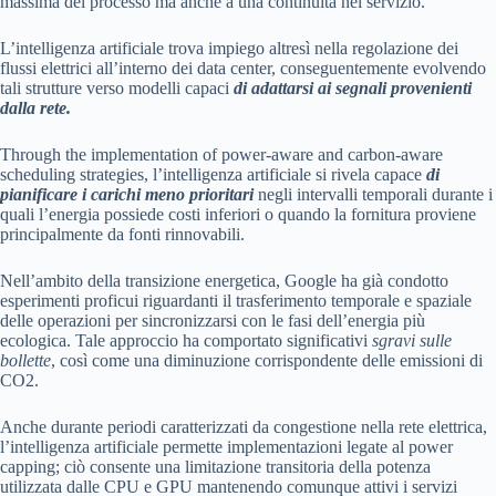
massima del processo ma anche a una continuità nel servizio.
L’intelligenza artificiale trova impiego altresì nella regolazione dei
flussi elettrici all’interno dei data center, conseguentemente evolvendo
tali strutture verso modelli capaci
di adattarsi ai segnali provenienti
dalla rete.
Through the implementation of power-aware and carbon-aware
scheduling strategies, l’intelligenza artificiale si rivela capace
di
pianificare i carichi meno prioritari
negli intervalli temporali durante i
quali l’energia possiede costi inferiori o quando la fornitura proviene
principalmente da fonti rinnovabili.
Nell’ambito della transizione energetica, Google ha già condotto
esperimenti proficui riguardanti il trasferimento temporale e spaziale
delle operazioni per sincronizzarsi con le fasi dell’energia più
ecologica. Tale approccio ha comportato significativi
sgravi sulle
bollette
, così come una diminuzione corrispondente delle emissioni di
CO2.
Anche durante periodi caratterizzati da congestione nella rete elettrica,
l’intelligenza artificiale permette implementazioni legate al power
capping; ciò consente una limitazione transitoria della potenza
utilizzata dalle CPU e GPU mantenendo comunque attivi i servizi