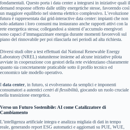
fondamentali. Questo porta i data center a integrarsi in iniziative quali il
demand response offerto dalle utility energetiche stesse, favorendo così
un maggiore equilibrio nel sistema elettrico complessivo. L’evoluzione
futura è rappresentata dai grid-interactive data center: impianti che non
solo adattano i loro consumi ma instaurano anche rapporti attivi con la
rete energetica stessa; collegandosi a sistemi d’accumulo energivori
sono capaci d’immagazzinare energia durante momenti favorevoli sul
piano del rinnovabile per poi rilasciarla nei periodi ad alta richiesta.
Diversi studi oltre a test effettuati dal National Renewable Energy
Laboratory (NREL) statunitense insieme ad alcune iniziative pilota
avviate in cooperazione con gestori della rete evidenziano chiaramente
quanto sia concretamente praticabile sotto il profilo tecnico ed
economico tale modello operativo.
I
data center
, in futuro, si evolveranno da semplici e imponenti
consumatori a autentici
centri di flessibilità
, giocando un ruolo cruciale
nella transizione energetica.
Verso un Futuro Sostenibile: AI come Catalizzatore di
Cambiamento
L’intelligenza artificiale integra e analizza migliaia di dati in tempo
reale, generando report ESG automatici e aggiornati su PUE, WUE,