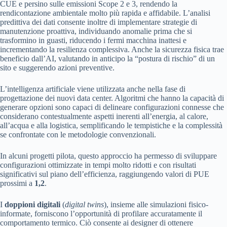
CUE e persino sulle emissioni Scope 2 e 3, rendendo la
rendicontazione ambientale molto più rapida e affidabile. L’analisi
predittiva dei dati consente inoltre di implementare strategie di
manutenzione proattiva, individuando anomalie prima che si
trasformino in guasti, riducendo i fermi macchina inattesi e
incrementando la resilienza complessiva. Anche la sicurezza fisica trae
beneficio dall’AI, valutando in anticipo la “postura di rischio” di un
sito e suggerendo azioni preventive.
L’intelligenza artificiale viene utilizzata anche nella fase di
progettazione dei nuovi data center. Algoritmi che hanno la capacità di
generare opzioni sono capaci di delineare configurazioni connesse che
considerano contestualmente aspetti inerenti all’energia, al calore,
all’acqua e alla logistica, semplificando le tempistiche e la complessità
se confrontate con le metodologie convenzionali.
In alcuni progetti pilota, questo approccio ha permesso di sviluppare
configurazioni ottimizzate in tempi molto ridotti e con risultati
significativi sul piano dell’efficienza, raggiungendo valori di PUE
prossimi a
1,2
.
I
doppioni digitali
(
digital twins
), insieme alle simulazioni fisico-
informate, forniscono l’opportunità di profilare accuratamente il
comportamento termico. Ciò consente ai designer di ottenere