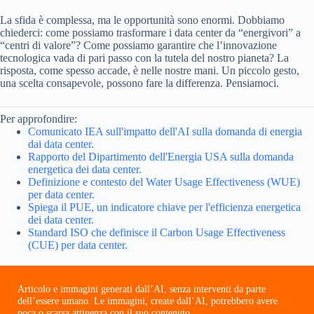
La sfida è complessa, ma le opportunità sono enormi. Dobbiamo
chiederci: come possiamo trasformare i data center da “energivori” a
“centri di valore”? Come possiamo garantire che l’innovazione
tecnologica vada di pari passo con la tutela del nostro pianeta? La
risposta, come spesso accade, è nelle nostre mani. Un piccolo gesto,
una scelta consapevole, possono fare la differenza. Pensiamoci.
Per approfondire:
Comunicato IEA sull'impatto dell'AI sulla domanda di energia
dai data center.
Rapporto del Dipartimento dell'Energia USA sulla domanda
energetica dei data center.
Definizione e contesto del Water Usage Effectiveness (WUE)
per data center.
Spiega il PUE, un indicatore chiave per l'efficienza energetica
dei data center.
Standard ISO che definisce il Carbon Usage Effectiveness
(CUE) per data center.
Articolo e immagini generati dall’AI, senza interventi da parte
dell’essere umano. Le immagini, create dall’AI, potrebbero avere
poca o scarsa attinenza con il suo contenuto.