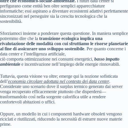
oltre che economico-sociale-ambientale.
I futuri data center si
prefigurano come entità ben oltre semplici apparecchiature
informatiche; essi aspirano a diventare ecosistemi adattivi perfettamente
sincronizzati nel perseguire sia la crescita tecnologica che la
sostenibilità.
Sforziamoci insieme a ponderare questa questione. In maniera semplice
potremmo dire che la
transizione ecologica implica una
rivalutazione delle modalità con cui sfruttiamo le risorse planetarie
al fine di assicurare uno sviluppo sostenibile
. Per quanto concerne i
data center e l’intelligenza artificiale,
ciò comporta ottimizzazione nei consumi energetici,
basso impatto
ambientale
e incentivazione nell’impiego delle energie rinnovabili.
Tuttavia, questa visione va oltre; emerge qui la nozione sofisticata
dell’
economia circolare adottata nel contesto dei data center
.
Considerate uno scenario dove il surplus termico generato dai server
venga recuperato efficacemente piuttosto che disperdersi—
trasformandolo così nella sorgente calorifica utile a rendere
confortevoli abitazioni o uffici.
Oppure, un modello in cui i componenti hardware obsoleti vengono
riciclati e riutilizzati, riducendo la necessità di estrarre nuove materie
prime.