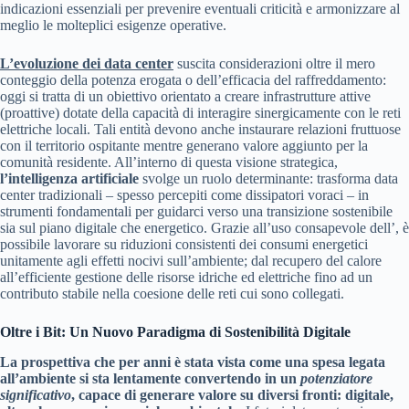
indicazioni essenziali per prevenire eventuali criticità e armonizzare al
meglio le molteplici esigenze operative.
L’evoluzione dei data center
suscita considerazioni oltre il mero
conteggio della potenza erogata o dell’efficacia del raffreddamento:
oggi si tratta di un obiettivo orientato a creare infrastrutture attive
(proattive) dotate della capacità di interagire sinergicamente con le reti
elettriche locali. Tali entità devono anche instaurare relazioni fruttuose
con il territorio ospitante mentre generano valore aggiunto per la
comunità residente. All’interno di questa visione strategica,
l’intelligenza artificiale
svolge un ruolo determinante: trasforma data
center tradizionali – spesso percepiti come dissipatori voraci – in
strumenti fondamentali per guidarci verso una transizione sostenibile
sia sul piano digitale che energetico. Grazie all’uso consapevole dell’, è
possibile lavorare su riduzioni consistenti dei consumi energetici
unitamente agli effetti nocivi sull’ambiente; dal recupero del calore
all’efficiente gestione delle risorse idriche ed elettriche fino ad un
contributo stabile nella coesione delle reti cui sono collegati.
Oltre i Bit: Un Nuovo Paradigma di Sostenibilità Digitale
La prospettiva che per anni è stata vista come una spesa legata
all’ambiente si sta lentamente convertendo in un
potenziatore
significativo
, capace di generare valore su diversi fronti: digitale,