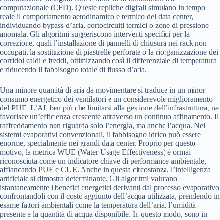
computazionale (CFD). Queste repliche digitali simulano in tempo
reale il comportamento aerodinamico e termico del data center,
individuando bypass d’aria, cortocircuiti termici o zone di pressione
anomala. Gli algoritmi suggeriscono interventi specifici per la
correzione, quali l’installazione di pannelli di chiusura nei rack non
occupati, la sostituzione di piastrelle perforate o la riorganizzazione dei
corridoi caldi e freddi, ottimizzando così il differenziale di temperatura
e riducendo il fabbisogno totale di flusso d’aria.
Una minore quantità di aria da movimentare si traduce in un minor
consumo energetico dei ventilatori e un considerevole miglioramento
del PUE. L’AI, ben più che limitarsi alla gestione dell’infrastruttura, ne
favorisce un’efficienza crescente attraverso un continuo affinamento. Il
raffreddamento non riguarda solo l’energia, ma anche l’acqua. Nei
sistemi evaporativi convenzionali, il fabbisogno idrico può essere
enorme, specialmente nei grandi data center. Proprio per questo
motivo, la metrica WUE (Water Usage Effectiveness) è ormai
riconosciuta come un indicatore chiave di performance ambientale,
affiancando PUE e CUE. Anche in questa circostanza, l’intelligenza
artificiale si dimostra determinante. Gli algoritmi valutano
istantaneamente i benefici energetici derivanti dal processo evaporativo
confrontandoli con il costo aggiunto dell’acqua utilizzata, prendendo in
esame fattori ambientali come la temperatura dell’aria, l’umidità
presente e la quantità di acqua disponibile. In questo modo, sono in