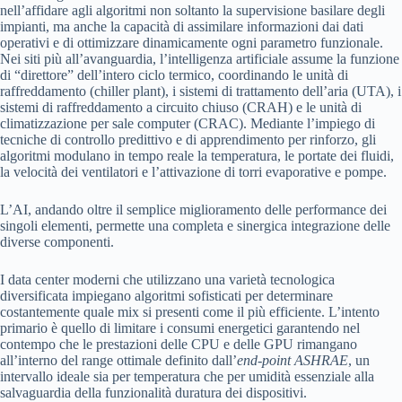
nell’affidare agli algoritmi non soltanto la supervisione basilare degli
impianti, ma anche la capacità di assimilare informazioni dai dati
operativi e di ottimizzare dinamicamente ogni parametro funzionale.
Nei siti più all’avanguardia, l’intelligenza artificiale assume la funzione
di “direttore” dell’intero ciclo termico, coordinando le unità di
raffreddamento (chiller plant), i sistemi di trattamento dell’aria (UTA), i
sistemi di raffreddamento a circuito chiuso (CRAH) e le unità di
climatizzazione per sale computer (CRAC). Mediante l’impiego di
tecniche di controllo predittivo e di apprendimento per rinforzo, gli
algoritmi modulano in tempo reale la temperatura, le portate dei fluidi,
la velocità dei ventilatori e l’attivazione di torri evaporative e pompe.
L’AI, andando oltre il semplice miglioramento delle performance dei
singoli elementi, permette una completa e sinergica integrazione delle
diverse componenti.
I data center moderni che utilizzano una varietà tecnologica
diversificata impiegano algoritmi sofisticati per determinare
costantemente quale mix si presenti come il più efficiente. L’intento
primario è quello di limitare i consumi energetici garantendo nel
contempo che le prestazioni delle CPU e delle GPU rimangano
all’interno del range ottimale definito dall’
end-point ASHRAE
, un
intervallo ideale sia per temperatura che per umidità essenziale alla
salvaguardia della funzionalità duratura dei dispositivi.