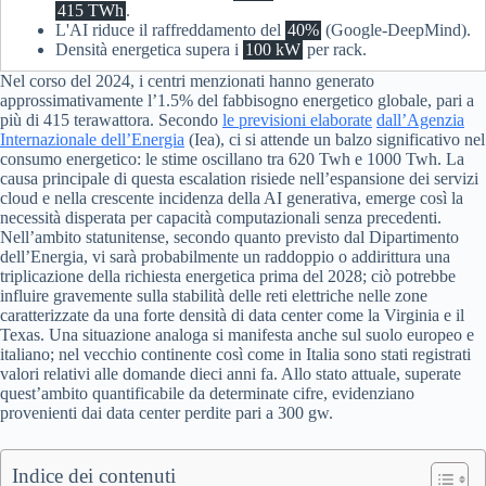
415 TWh
.
L'AI riduce il raffreddamento del
40%
(Google-DeepMind).
Densità energetica supera i
100 kW
per rack.
Nel corso del 2024, i centri menzionati hanno generato
approssimativamente l’1.5% del fabbisogno energetico globale, pari a
più di 415 terawattora. Secondo
le previsioni elaborate
dall’Agenzia
Internazionale dell’Energia
(Iea), ci si attende un balzo significativo nel
consumo energetico: le stime oscillano tra 620 Twh e 1000 Twh. La
causa principale di questa escalation risiede nell’espansione dei servizi
cloud e nella crescente incidenza della AI generativa, emerge così la
necessità disperata per capacità computazionali senza precedenti.
Nell’ambito statunitense, secondo quanto previsto dal Dipartimento
dell’Energia, vi sarà probabilmente un raddoppio o addirittura una
triplicazione della richiesta energetica prima del 2028; ciò potrebbe
influire gravemente sulla stabilità delle reti elettriche nelle zone
caratterizzate da una forte densità di data center come la Virginia e il
Texas. Una situazione analoga si manifesta anche sul suolo europeo e
italiano; nel vecchio continente così come in Italia sono stati registrati
valori relativi alle domande dieci anni fa. Allo stato attuale, superate
quest’ambito quantificabile da determinate cifre, evidenziano
provenienti dai data center perdite pari a 300 gw.
Indice dei contenuti