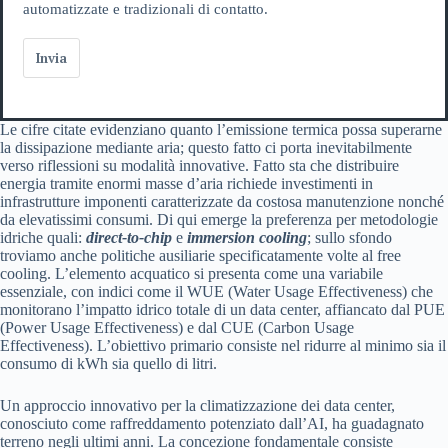
automatizzate e tradizionali di contatto.
Invia
Le cifre citate evidenziano quanto l’emissione termica possa superarne
la dissipazione mediante aria; questo fatto ci porta inevitabilmente
verso riflessioni su modalità innovative. Fatto sta che distribuire
energia tramite enormi masse d’aria richiede investimenti in
infrastrutture imponenti caratterizzate da costosa manutenzione nonché
da elevatissimi consumi. Di qui emerge la preferenza per metodologie
idriche quali:
direct-to-chip
e
immersion cooling
; sullo sfondo
troviamo anche politiche ausiliarie specificatamente volte al free
cooling. L’elemento acquatico si presenta come una variabile
essenziale, con indici come il WUE (Water Usage Effectiveness) che
monitorano l’impatto idrico totale di un data center, affiancato dal PUE
(Power Usage Effectiveness) e dal CUE (Carbon Usage
Effectiveness). L’obiettivo primario consiste nel ridurre al minimo sia il
consumo di kWh sia quello di litri.
Un approccio innovativo per la climatizzazione dei data center,
conosciuto come raffreddamento potenziato dall’AI, ha guadagnato
terreno negli ultimi anni. La concezione fondamentale consiste