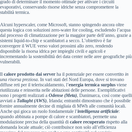
grado di determinare il momento ottimale per attivare i circuiti
evaporativi, conservando risorse idriche senza compromettere la
stabilità termica.
Alcuni hyperscaler, come Microsoft, stanno spingendo ancora oltre
questa logica con soluzioni zero-water for cooling, escludendo l’acqua
dal processo di climatizzazione per la maggior parte dell’anno, grazie a
sistemi liquid-to-chip e scambiatori a secco. L’obiettivo è far
convergere il WUE verso valori prossimi allo zero, rendendo
disponibile la risorsa idrica per impieghi civili e agricoli e
incrementando la sostenibilità dei data center nelle aree geografiche più
vulnerabili.
Il
calore prodotto dai server
ha il potenziale per essere convertito
in
una risorsa preziosa
. In vari stati del Nord Europa, dove si trovano
diffuse reti per il teleriscaldamento, l’
energia termica surplus
viene
riutilizzata e reinserita nelle abitazioni delle persone. Esemplificativi
sono i progetti realizzati a
Odense (Meta)
, Danimarca, così come quelli
avviati a
Tallaght (AWS)
, Irlanda; entrambi dimostrano che è possibile
fornire annualmente decine di migliaia di MWh alle comunità locali.
Anche qui gioca un ruolo fondamentale l’
intelligenza artificiale
:
quando abbinata a pompe di calore e scambiatori, permette una
modulazione precisa della quantità di
calore recuperato
rispetto alla
domanda locale attuale; ciò contribuisce non solo all’efficienza