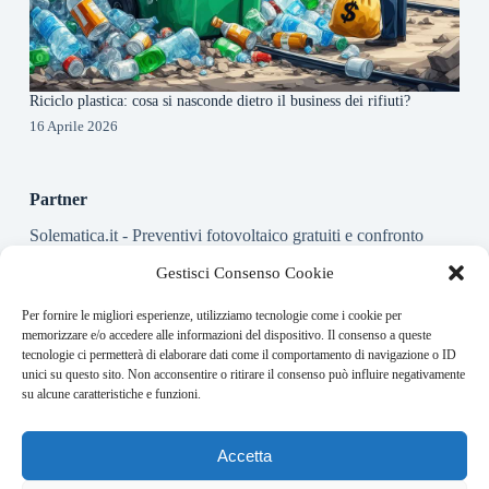
Riciclo plastica: cosa si nasconde dietro il business dei rifiuti?
16 Aprile 2026
Partner
Solematica.it
- Preventivi fotovoltaico gratuiti e confronto
installatori pannelli solari
Gestisci Consenso Cookie
Per fornire le migliori esperienze, utilizziamo tecnologie come i cookie per
About this website
memorizzare e/o accedere alle informazioni del dispositivo. Il consenso a queste
tecnologie ci permetterà di elaborare dati come il comportamento di navigazione o ID
Energy-Bullet.it ogni giorno trova per te le notizie più rilevanti
unici su questo sito. Non acconsentire o ritirare il consenso può influire negativamente
in ambito finanziario.
su alcune caratteristiche e funzioni.
Address:
Accetta
VIA USODIMARE 3 - 37138 - VERONA (VR)