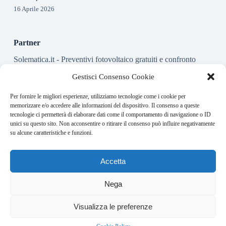
16 Aprile 2026
Partner
Solematica.it
- Preventivi fotovoltaico gratuiti e confronto
installatori pannelli solari
Gestisci Consenso Cookie
Per fornire le migliori esperienze, utilizziamo tecnologie come i cookie per
About this website
memorizzare e/o accedere alle informazioni del dispositivo. Il consenso a queste
tecnologie ci permetterà di elaborare dati come il comportamento di navigazione o ID
Energy-Bullet.it ogni giorno trova per te le notizie più rilevanti
unici su questo sito. Non acconsentire o ritirare il consenso può influire negativamente
in ambito finanziario.
su alcune caratteristiche e funzioni.
Address:
Accetta
VIA USODIMARE 3 - 37138 - VERONA (VR)
E-Mail:
Nega
redazione@bullet-network.com
Network:
2
Visualizza le preferenze
bullet-network.com
Bullet - Dynamic Solutions Srl P.IVA 02954300238 – REA