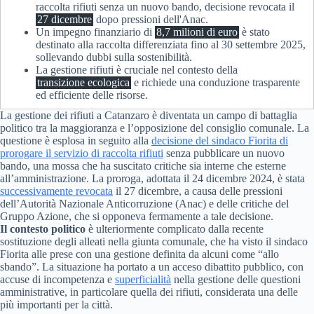
raccolta rifiuti senza un nuovo bando, decisione revocata il
27 dicembre
dopo pressioni dell'Anac.
Un impegno finanziario di
8,7 milioni di euro
è stato
destinato alla raccolta differenziata fino al 30 settembre 2025,
sollevando dubbi sulla sostenibilità.
La gestione rifiuti è cruciale nel contesto della
transizione ecologica
e richiede una conduzione trasparente
ed efficiente delle risorse.
La gestione dei rifiuti a Catanzaro è diventata un campo di battaglia
politico tra la maggioranza e l’opposizione del consiglio comunale. La
questione è esplosa in seguito alla
decisione del sindaco Fiorita di
prorogare il servizio di raccolta rifiuti
senza pubblicare un nuovo
bando, una mossa che ha suscitato critiche sia interne che esterne
all’amministrazione. La proroga, adottata il 24 dicembre 2024, è stata
successivamente revocata
il 27 dicembre, a causa delle pressioni
dell’Autorità Nazionale Anticorruzione (Anac) e delle critiche del
Gruppo Azione, che si opponeva fermamente a tale decisione.
Il contesto politico
è ulteriormente complicato dalla recente
sostituzione degli alleati nella giunta comunale, che ha visto il sindaco
Fiorita alle prese con una gestione definita da alcuni come “allo
sbando”. La situazione ha portato a un acceso dibattito pubblico, con
accuse di incompetenza e
superficialità
nella gestione delle questioni
amministrative, in particolare quella dei rifiuti, considerata una delle
più importanti per la città.