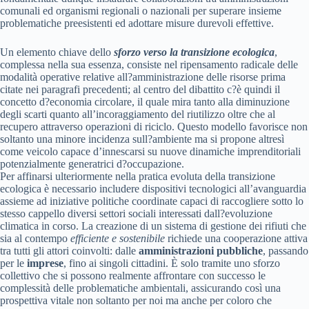
comunali ed organismi regionali o nazionali per superare insieme
problematiche preesistenti ed adottare misure durevoli effettive.
Un elemento chiave dello
sforzo verso la transizione ecologica
,
complessa nella sua essenza, consiste nel ripensamento radicale delle
modalità operative relative all?amministrazione delle risorse prima
citate nei paragrafi precedenti; al centro del dibattito c?è quindi il
concetto d?economia circolare, il quale mira tanto alla diminuzione
degli scarti quanto all’incoraggiamento del riutilizzo oltre che al
recupero attraverso operazioni di riciclo. Questo modello favorisce non
soltanto una minore incidenza sull?ambiente ma si propone altresì
come veicolo capace d’innescarsi su nuove dinamiche imprenditoriali
potenzialmente generatrici d?occupazione.
Per affinarsi ulteriormente nella pratica evoluta della transizione
ecologica è necessario includere dispositivi tecnologici all’avanguardia
assieme ad iniziative politiche coordinate capaci di raccogliere sotto lo
stesso cappello diversi settori sociali interessati dall?evoluzione
climatica in corso. La creazione di un sistema di gestione dei rifiuti che
sia al contempo
efficiente e sostenibile
richiede una cooperazione attiva
tra tutti gli attori coinvolti: dalle
amministrazioni pubbliche
, passando
per le
imprese
, fino ai singoli cittadini. È solo tramite uno sforzo
collettivo che si possono realmente affrontare con successo le
complessità delle problematiche ambientali, assicurando così una
prospettiva vitale non soltanto per noi ma anche per coloro che