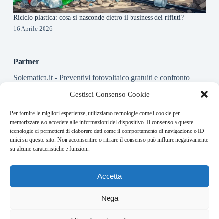
Riciclo plastica: cosa si nasconde dietro il business dei rifiuti?
16 Aprile 2026
Partner
Solematica.it
- Preventivi fotovoltaico gratuiti e confronto
installatori pannelli solari
Gestisci Consenso Cookie
Per fornire le migliori esperienze, utilizziamo tecnologie come i cookie per
About this website
memorizzare e/o accedere alle informazioni del dispositivo. Il consenso a queste
tecnologie ci permetterà di elaborare dati come il comportamento di navigazione o ID
Energy-Bullet.it ogni giorno trova per te le notizie più rilevanti
unici su questo sito. Non acconsentire o ritirare il consenso può influire negativamente
in ambito finanziario.
su alcune caratteristiche e funzioni.
Address:
Accetta
VIA USODIMARE 3 - 37138 - VERONA (VR)
E-Mail:
Nega
redazione@bullet-network.com
Network:
2