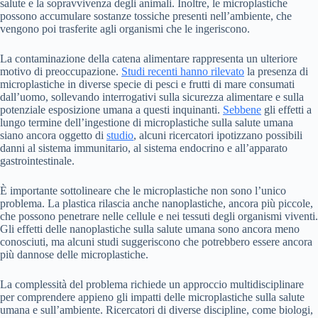
salute e la sopravvivenza degli animali. Inoltre, le microplastiche
possono accumulare sostanze tossiche presenti nell’ambiente, che
vengono poi trasferite agli organismi che le ingeriscono.
La contaminazione della catena alimentare rappresenta un ulteriore
motivo di preoccupazione.
Studi recenti hanno rilevato
la presenza di
microplastiche in diverse specie di pesci e frutti di mare consumati
dall’uomo, sollevando interrogativi sulla sicurezza alimentare e sulla
potenziale esposizione umana a questi inquinanti.
Sebbene
gli effetti a
lungo termine dell’ingestione di microplastiche sulla salute umana
siano ancora oggetto di
studio
, alcuni ricercatori ipotizzano possibili
danni al sistema immunitario, al sistema endocrino e all’apparato
gastrointestinale.
È importante sottolineare che le microplastiche non sono l’unico
problema. La plastica rilascia anche nanoplastiche, ancora più piccole,
che possono penetrare nelle cellule e nei tessuti degli organismi viventi.
Gli effetti delle nanoplastiche sulla salute umana sono ancora meno
conosciuti, ma alcuni studi suggeriscono che potrebbero essere ancora
più dannose delle microplastiche.
La complessità del problema richiede un approccio multidisciplinare
per comprendere appieno gli impatti delle microplastiche sulla salute
umana e sull’ambiente. Ricercatori di diverse discipline, come biologi,