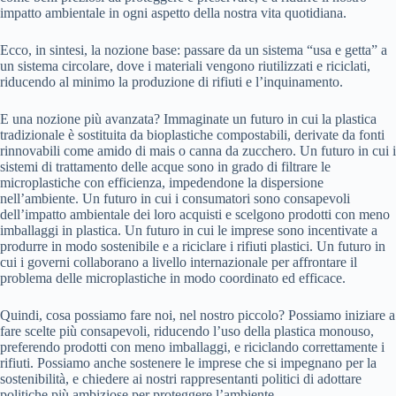
impatto ambientale in ogni aspetto della nostra vita quotidiana.
Ecco, in sintesi, la nozione base: passare da un sistema “usa e getta” a
un sistema circolare, dove i materiali vengono riutilizzati e riciclati,
riducendo al minimo la produzione di rifiuti e l’inquinamento.
E una nozione più avanzata? Immaginate un futuro in cui la plastica
tradizionale è sostituita da bioplastiche compostabili, derivate da fonti
rinnovabili come amido di mais o canna da zucchero. Un futuro in cui i
sistemi di trattamento delle acque sono in grado di filtrare le
microplastiche con efficienza, impedendone la dispersione
nell’ambiente. Un futuro in cui i consumatori sono consapevoli
dell’impatto ambientale dei loro acquisti e scelgono prodotti con meno
imballaggi in plastica. Un futuro in cui le imprese sono incentivate a
produrre in modo sostenibile e a riciclare i rifiuti plastici. Un futuro in
cui i governi collaborano a livello internazionale per affrontare il
problema delle microplastiche in modo coordinato ed efficace.
Quindi, cosa possiamo fare noi, nel nostro piccolo? Possiamo iniziare a
fare scelte più consapevoli, riducendo l’uso della plastica monouso,
preferendo prodotti con meno imballaggi, e riciclando correttamente i
rifiuti. Possiamo anche sostenere le imprese che si impegnano per la
sostenibilità, e chiedere ai nostri rappresentanti politici di adottare
politiche più ambiziose per proteggere l’ambiente.