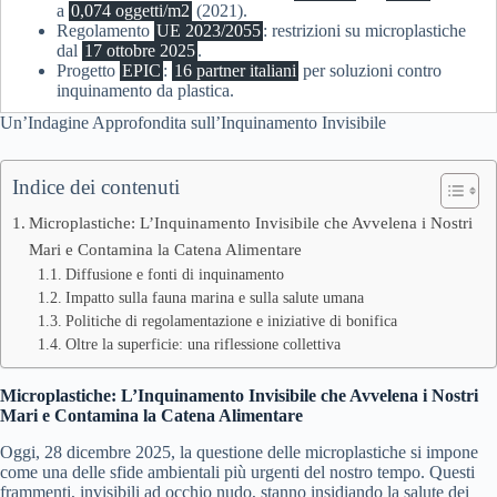
a
0,074 oggetti/m2
(2021).
Regolamento
UE 2023/2055
: restrizioni su microplastiche
dal
17 ottobre 2025
.
Progetto
EPIC
:
16 partner italiani
per soluzioni contro
inquinamento da plastica.
Un’Indagine Approfondita sull’Inquinamento Invisibile
Indice dei contenuti
Microplastiche: L’Inquinamento Invisibile che Avvelena i Nostri
Mari e Contamina la Catena Alimentare
Diffusione e fonti di inquinamento
Impatto sulla fauna marina e sulla salute umana
Politiche di regolamentazione e iniziative di bonifica
Oltre la superficie: una riflessione collettiva
Microplastiche: L’Inquinamento Invisibile che Avvelena i Nostri
Mari e Contamina la Catena Alimentare
Oggi, 28 dicembre 2025, la questione delle microplastiche si impone
come una delle sfide ambientali più urgenti del nostro tempo. Questi
frammenti, invisibili ad occhio nudo, stanno insidiando la salute dei