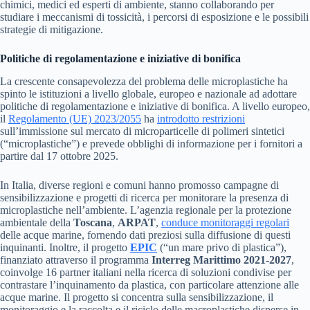
chimici, medici ed esperti di ambiente, stanno collaborando per
studiare i meccanismi di tossicità, i percorsi di esposizione e le possibili
strategie di mitigazione.
Politiche di regolamentazione e iniziative di bonifica
La crescente consapevolezza del problema delle microplastiche ha
spinto le istituzioni a livello globale, europeo e nazionale ad adottare
politiche di regolamentazione e iniziative di bonifica. A livello europeo,
il
Regolamento (UE) 2023/2055
ha
introdotto restrizioni
sull’immissione sul mercato di microparticelle di polimeri sintetici
(“microplastiche”) e prevede obblighi di informazione per i fornitori a
partire dal 17 ottobre 2025.
In Italia, diverse regioni e comuni hanno promosso campagne di
sensibilizzazione e progetti di ricerca per monitorare la presenza di
microplastiche nell’ambiente. L’agenzia regionale per la protezione
ambientale della
Toscana
,
ARPAT
,
conduce monitoraggi regolari
delle acque marine, fornendo dati preziosi sulla diffusione di questi
inquinanti. Inoltre, il progetto
EPIC
(“un mare privo di plastica”),
finanziato attraverso il programma
Interreg Marittimo 2021-2027
,
coinvolge 16 partner italiani nella ricerca di soluzioni condivise per
contrastare l’inquinamento da plastica, con particolare attenzione alle
acque marine. Il progetto si concentra sulla sensibilizzazione, il
monitoraggio e la raccolta e il riciclo delle macroplastiche disperse in