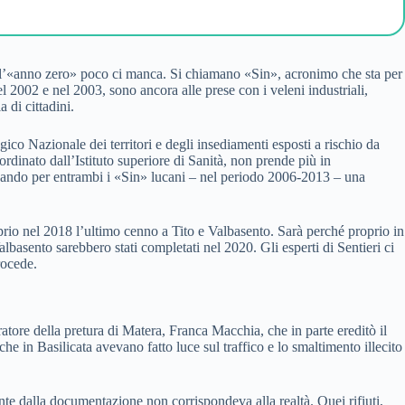
 all’«anno zero» poco ci manca. Si chiamano «Sin», acronimo che sta per
l 2002 e nel 2003, sono ancora alle prese con i veleni industriali,
 di cittadini.
co Nazionale dei territori e degli insediamenti esposti a rischio da
rdinato dall’Istituto superiore di Sanità, non prende più in
ficando per entrambi i «Sin» lucani – nel periodo 2006-2013 – una
prio nel 2018 l’ultimo cenno a Tito e Valbasento. Sarà perché proprio in
lbasento sarebbero stati completati nel 2020. Gli esperti di Sentieri ci
rocede.
atore della pretura di Matera, Franca Macchia, che in parte ereditò il
he in Basilicata avevano fatto luce sul traffico e lo smaltimento illecito
te dalla documentazione non corrispondeva alla realtà. Quei rifiuti,