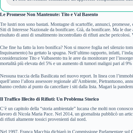
Le Promesse Non Mantenute: Tito e Val Basento
Tre lustri non sono bastati. Montagne di scartoffie, annunci, promesse,
Siti di Interesse Nazionale da bonificare. Già, da bonificare. Ma le due 
risultato di anni di smaltimento incontrollato di rifiuti anche pericolosi
Che fine ha fatto la loro bonifica? Non si muove foglia nel silenzio tom
Inquinamento) ha gettato la spugna. Nell’ultimo rapporto, infatti, l’ind
considerazione Tito e Valbasento tra le aree da monitorare per l’insorge
mortalità più elevata del 5% e un aumento di tumori maligni pari al 9% pe
Nessuna traccia della Basilicata nel nuovo report. In linea con l’immob
quell’anno l’allora assessore regionale all’Ambiente, Pietrantuono, annun
hanno creduto al punto da cancellare i siti dalla lista. Magari la pandemi
Il Traffico Illecito di Rifiuti: Un Problema Storico
C’è un capitolo della “storia ambientale” lucana che molti non conoscono
lavoro di Nicola Maria Pace. Nel 2014, un giornalista pubblicò un articol
di rifiuti altamente tossici provenienti dal nord.
Nel 1997, Franca Macchia dichiarò in Commissione Parlamentare sul Ciclo