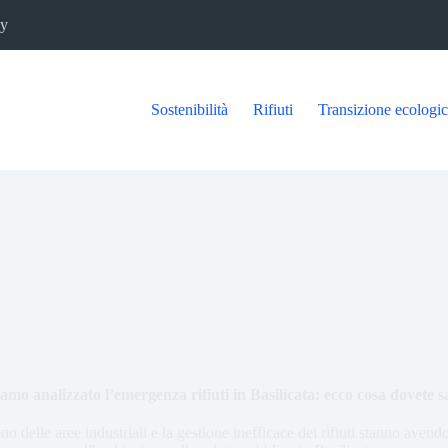
cy
Sostenibilità
Rifiuti
Transizione ecologi
mo analizzato l’emergenza rifiuti in Basilicata: ecco cosa dovete 
 delle aree industriali e la gestione inefficace dei rifiuti stanno aven