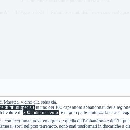
sull'ambiente e sulla salute pubblica in Basilicata.
ne AI
14 Agosto 2024
Rifiuti
,
Sostenibilità
,
Transizione ecologica
i Maratea, vicino alla spiaggia.
e di rifiuti speciali
in uno dei 100 capannoni abbandonati della regione
del valore di
300 milioni di euro
, è in gran parte inutilizzato e sacchegg
are i conti con una nuova emergenza: quella dell’abbandono e dell’inqui
smessi, sorti nel post-terremoto, sono stati trasformati in discariche a ci