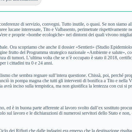
 conferenze di servizio, convegni. Tutto inutile, o quasi. Se non siamo
aree lucane interessate, Tito e Valbasento, perimetrate rispettivamente ne
. Vere e proprie «bombe ecologiche» nei dintorni dei quali vivono migliaia
bale. Ora scopriamo che anche il dossier «Sentieri» (Studio Epidemiologi
agine frutto del Programma strategico nazionale «Ambiente e salute», coo
nza di tumori. L’ultima volta che se n’è occupato è stato il 2018, certi
r i cittadini tra 0 e 24 anni.
ilismo che sembra regnare sull’intera questione. Chissà, poi, perché pro
ciò in pompa magna che tutti gli interventi di bonifica a Tito e nella Va
a avrà inciso sulla tempistica, ma non giustifica la lentezza con cui si p
, ed è in buona parte afferente al lavoro svolto dall’ex sostituto procur
o sul lavoro e le dichiarazioni di numerosi servitori dello Stato e non, c
 dei Rifiuti che dalle indagini era emerso che la destinazione risultan