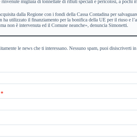
invenute migliaia di tonnellate di rifiuti speciali e pericolosi, a pochi m
i acquisita dalla Regione con i fondi della Cassa Contadina per salvaguard
n ha utilizzato il finanziamento per la bonifica della UE per il riuso e 
si”, ma non è intervenuta ed il Comune neanche», denuncia Simonetti.
itamente le news che ti interessano. Nessuno spam, puoi disiscriverti in