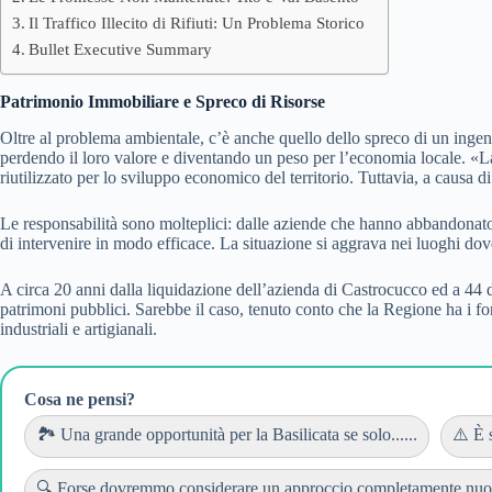
Il Traffico Illecito di Rifiuti: Un Problema Storico
Bullet Executive Summary
Patrimonio Immobiliare e Spreco di Risorse
Oltre al problema ambientale, c’è anche quello dello spreco di un ingent
perdendo il loro valore e diventando un peso per l’economia locale. «La
riutilizzato per lo sviluppo economico del territorio. Tuttavia, a causa di
Le responsabilità sono molteplici: dalle aziende che hanno abbandonato gl
di intervenire in modo efficace. La situazione si aggrava nei luoghi dove 
A circa 20 anni dalla liquidazione dell’azienda di Castrocucco ed a 44 d
patrimoni pubblici. Sarebbe il caso, tenuto conto che la Regione ha i fo
industriali e artigianali.
Cosa ne pensi?
🏞️ Una grande opportunità per la Basilicata se solo......
⚠️ È s
🔍 Forse dovremmo considerare un approccio completamente nuovo 