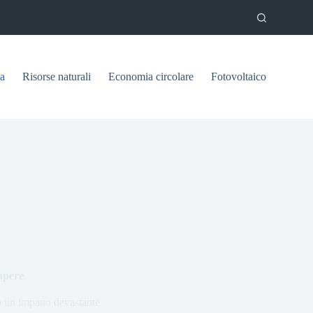
ca
Risorse naturali
Economia circolare
Fotovoltaico
sapere
do un impatto devastante