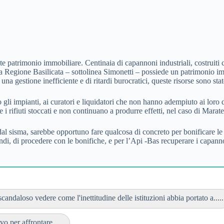
e patrimonio immobiliare. Centinaia di capannoni industriali, costruiti c
 Regione Basilicata – sottolinea Simonetti – possiede un patrimonio immo
 una gestione inefficiente e di ritardi burocratici, queste risorse sono st
i impianti, ai curatori e liquidatori che non hanno adempiuto ai loro dov
i rifiuti stoccati e non continuano a produrre effetti, nel caso di Maratea
al sisma, sarebbe opportuno fare qualcosa di concreto per bonificare le a
ndi, di procedere con le bonifiche, e per l’Api -Bas recuperare i capann
candaloso vedere come l'inettitudine delle istituzioni abbia portato a.....
per affrontare......