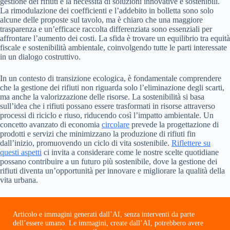
gestione dei rifiuti e la necessità di soluzioni innovative e sostenibili.
La rimodulazione dei coefficienti e l’addebito in bolletta sono solo
alcune delle proposte sul tavolo, ma è chiaro che una maggiore
trasparenza e un’efficace raccolta differenziata sono essenziali per
affrontare l’aumento dei costi. La sfida è trovare un equilibrio tra equità
fiscale e sostenibilità ambientale, coinvolgendo tutte le parti interessate
in un dialogo costruttivo.
In un contesto di transizione ecologica, è fondamentale comprendere
che la gestione dei rifiuti non riguarda solo l’eliminazione degli scarti,
ma anche la valorizzazione delle risorse. La sostenibilità si basa
sull’idea che i rifiuti possano essere trasformati in risorse attraverso
processi di riciclo e riuso, riducendo così l’impatto ambientale. Un
concetto avanzato di economia
circolare
prevede la progettazione di
prodotti e servizi che minimizzano la produzione di rifiuti fin
dall’inizio, promuovendo un ciclo di vita sostenibile.
Riflettere su
questi aspetti
ci invita a considerare come le nostre scelte quotidiane
possano contribuire a un futuro più sostenibile, dove la gestione dei
rifiuti diventa un’opportunità per innovare e migliorare la qualità della
vita urbana.
Articolo e immagini generati dall’AI, senza interventi da parte
dell’essere umano. Le immagini, create dall’AI, potrebbero avere