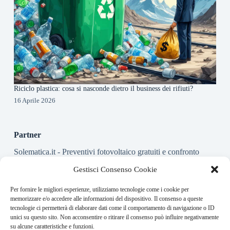
Riciclo plastica: cosa si nasconde dietro il business dei rifiuti?
16 Aprile 2026
Partner
Solematica.it
- Preventivi fotovoltaico gratuiti e confronto
installatori pannelli solari
Gestisci Consenso Cookie
Per fornire le migliori esperienze, utilizziamo tecnologie come i cookie per
About this website
memorizzare e/o accedere alle informazioni del dispositivo. Il consenso a queste
tecnologie ci permetterà di elaborare dati come il comportamento di navigazione o ID
Energy-Bullet.it ogni giorno trova per te le notizie più rilevanti
unici su questo sito. Non acconsentire o ritirare il consenso può influire negativamente
in ambito finanziario.
su alcune caratteristiche e funzioni.