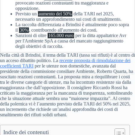
provocato reazioni contrastanti tra maggioranza e
opposizione.
Previsto un
aumento del 50%
della TARI nel 2025,
necessario un approfondimento sui costi di smaltimento.
La raccolta differenziata a Brindisi è attualmente poco sopra
il
30%
, contribuendo all'aumento dei costi.
Sanzioni di oltre
165.000 euro
per la ditta appaltatrice Avr
per l'Ambiente SpA a causa del mancato raggiungimento
degli obiettivi di raccolta.
Nella città di Brindisi, il tema della TARI (tassa sui rifiuti) è al centro di
un acceso dibattito politico. La
recente proposta di rimodulazione dei
coefficienti TARI
per le utenze non domestiche, avanzata dal
presidente della commissione consiliare Ambiente, Roberto Quarta, ha
suscitato reazioni contrastanti. La proposta mira a riequilibrare i costi
tra le diverse categorie di utenze, ma ha incontrato resistenze sia dalla
maggioranza che dall’opposizione. Il consigliere Riccardo Rossi ha
criticato la maggioranza per la mancanza di trasparenza, sottolineando
che la situazione attuale sembra una “maionese impazzita”. Al centro
della polemica vi è l’aumento previsto della TARI del 50% nel 2025,
un incremento che richiede un’analisi approfondita dei costi di
smaltimento dei rifiuti solidi urbani.
Indice dei contenuti