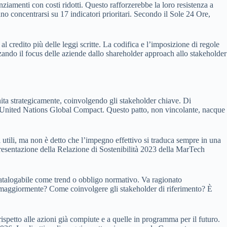
iamenti con costi ridotti. Questo rafforzerebbe la loro resistenza a
nno concentrarsi su 17 indicatori prioritari. Secondo il Sole 24 Ore,
 credito più delle leggi scritte. La codifica e l’imposizione di regole
zzando il focus delle aziende dallo shareholder approach allo stakeholder
ita strategicamente, coinvolgendo gli stakeholder chiave. Di
iva United Nations Global Compact. Questo patto, non vincolante, nacque
 utili, ma non è detto che l’impegno effettivo si traduca sempre in una
 presentazione della Relazione di Sostenibilità 2023 della MarTech
catalogabile come trend o obbligo normativo. Va ragionato
tta maggiormente? Come coinvolgere gli stakeholder di riferimento? È
ispetto alle azioni già compiute e a quelle in programma per il futuro.