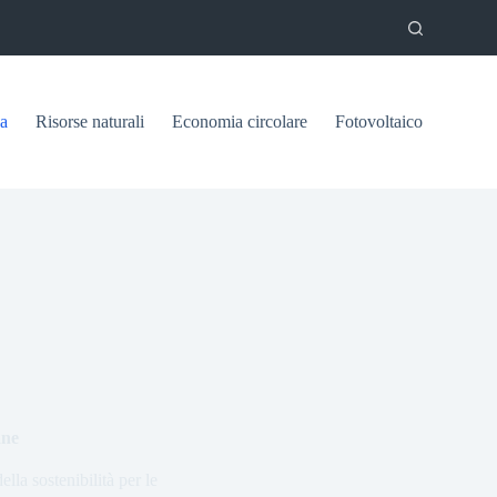
ca
Risorse naturali
Economia circolare
Fotovoltaico
ane
la sostenibilità per le