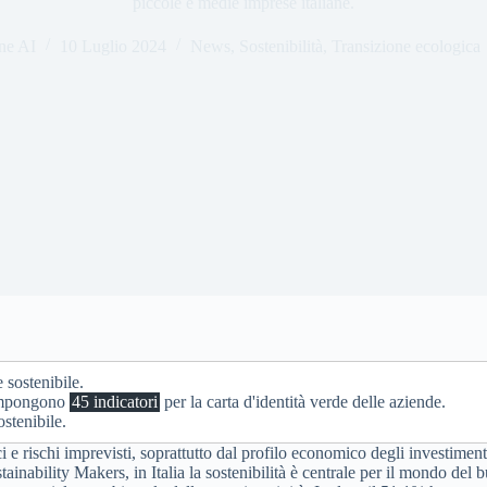
piccole e medie imprese italiane.
ne AI
10 Luglio 2024
News
,
Sostenibilità
,
Transizione ecologica
 sostenibile.
 impongono
45 indicatori
per la carta d'identità verde delle aziende.
ostenibile.
e rischi imprevisti, soprattutto dal profilo economico degli investimenti
tainability Makers, in Italia la sostenibilità è centrale per il mondo del 