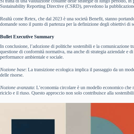
Si tratta di una valutazione costante delle strategie di lungo periodo, 
Sustainability Reporting Directive (CSRD), prevedono la pubblicazione 
Realtà come Retex, che dal 2023 è una società Benefit, stanno portando
domande sono il punto di partenza per la definizione degli obiettivi di so
Bullet Executive Summary
In conclusione, l’adozione di politiche sostenibili e la comunicazione t
questione di conformità normativa, ma anche di strategia aziendale e di 
performance ambientale e sociale.
Nozione base
: La transizione ecologica implica il passaggio da un mode
delle risorse.
Nozione avanzata
: L’economia circolare è un modello economico che mira
riciclo e il riuso. Questo approccio non solo contribuisce alla sostenib