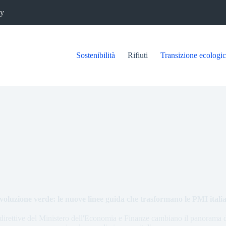
cy
Sostenibilità
Rifiuti
Transizione ecologi
voluzione verde: le nuove linee guida che trasformano le PMI itali
irettive del Ministero dell'Economia e Finanze cambiano il panorama del