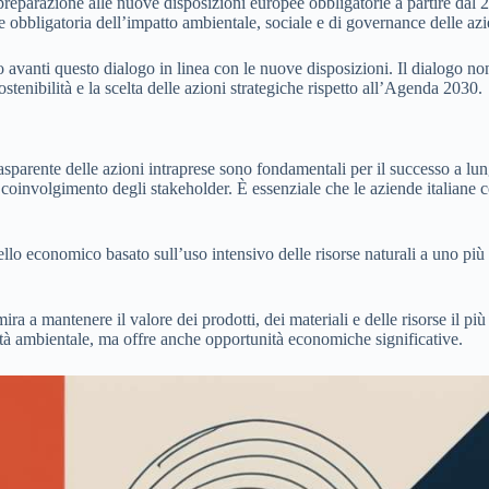
in preparazione alle nuove disposizioni europee obbligatorie a partire da
obbligatoria dell’impatto ambientale, sociale e di governance delle az
 avanti questo dialogo in linea con le nuove disposizioni. Il dialogo n
stenibilità e la scelta delle azioni strategiche rispetto all’Agenda 2030.
rasparente delle azioni intraprese sono fondamentali per il successo a l
coinvolgimento degli stakeholder. È essenziale che le aziende italiane co
llo economico basato sull’uso intensivo delle risorse naturali a uno più
 a mantenere il valore dei prodotti, dei materiali e delle risorse il più
ilità ambientale, ma offre anche opportunità economiche significative.