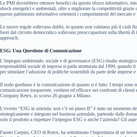
Le PMI dovrebbero ottenere benefici da questo sforzo informativo, misura
shock energetici e ambientali, oltre a migliorare la competitività grazie 
questo patrimonio informativo orienterà i comportamenti del mercato e l
Le nuove regole sollevano dubbi, in quanto non valutano più il cash flow 
fuori dal circuito democratico sollevano preoccupazioni sulla libertà di
approach.
ESG: Una Questione di Comunicazione
L’impegno ambientale, sociale e di governance (ESG) risulta strategico 
responsabilità sociale di impresa si parla strutturata dal 1999, quando
per stimolare l’adozione di politiche sostenibili da parte delle imprese e r
Il nodo gordiano è la comunicazione di quanto si è fatto. I tempi sono m
comunicazione trasparente, veritiera ed efficace nei confronti di client
Company Retex, lo scorso 26 giugno a Milano.
L’evento “ESG in azienda: non c’è un piano B” è stato un momento decis
strategicamente e integrato nel business aziendale, partendo dalle doma
solo il prodotto a rispettare l’impegno ESG o anche l’azienda? Gli aspet
Fausto Carpini, CEO di Retex, ha sottolineato l’importanza di un lavoro 