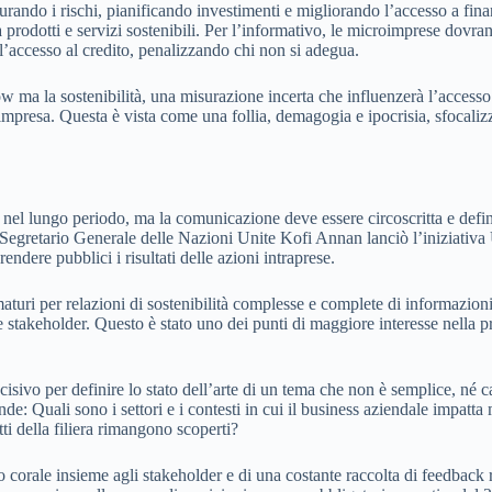
ndo i rischi, pianificando investimenti e migliorando l’accesso a finanz
a prodotti e servizi sostenibili. Per l’informativo, le microimprese dovra
’accesso al credito, penalizzando chi non si adegua.
ma la sostenibilità, una misurazione incerta che influenzerà l’accesso al
 impresa. Questa è vista come una follia, demagogia e ipocrisia, sfocali
nel lungo periodo, ma la comunicazione deve essere circoscritta e defin
 il Segretario Generale delle Nazioni Unite Kofi Annan lanciò l’iniziat
endere pubblici i risultati delle azioni intraprese.
aturi per relazioni di sostenibilità complesse e complete di informazioni
i e stakeholder. Questo è stato uno dei punti di maggiore interesse nella
ivo per definire lo stato dell’arte di un tema che non è semplice, né 
nde: Quali sono i settori e i contesti in cui il business aziendale impa
ti della filiera rimangono scoperti?
corale insieme agli stakeholder e di una costante raccolta di feedback r