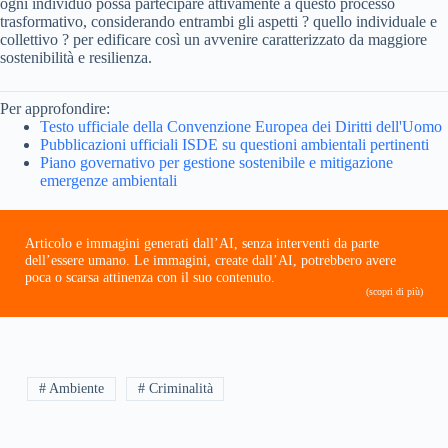
ogni individuo possa partecipare attivamente a questo processo
trasformativo, considerando entrambi gli aspetti ? quello individuale e
collettivo ? per edificare così un avvenire caratterizzato da maggiore
sostenibilità e resilienza.
Per approfondire:
Testo ufficiale della Convenzione Europea dei Diritti dell'Uomo
Pubblicazioni ufficiali ISDE su questioni ambientali pertinenti
Piano governativo per gestione sostenibile e mitigazione
emergenze ambientali
Articolo e immagini generati dall’AI, senza interventi da parte
dell’essere umano. Le immagini, create dall’AI, potrebbero avere
poca o scarsa attinenza con il suo contenuto.
(scopri di più)
# Ambiente
# Criminalità