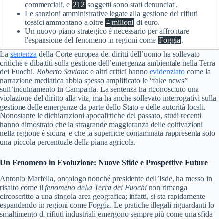
commerciali, e
212
soggetti sono stati denunciati.
Le sanzioni amministrative legate alla gestione dei rifiuti
tossici ammontano a oltre
4 milioni
di euro.
Un nuovo piano strategico è necessario per affrontare
l'espansione del fenomeno in regioni come
Foggia
.
La
sentenza
della Corte europea dei diritti dell’uomo ha sollevato
critiche e dibattiti sulla gestione dell’emergenza ambientale nella Terra
dei Fuochi.
Roberto Saviano
e altri critici hanno
evidenziato
come la
narrazione mediatica abbia spesso amplificato le “fake news”
sull’inquinamento in Campania. La sentenza ha riconosciuto una
violazione del diritto alla vita, ma ha anche sollevato interrogativi sulla
gestione delle emergenze da parte dello Stato e delle autorità locali.
Nonostante le dichiarazioni apocalittiche del passato, studi recenti
hanno dimostrato che la stragrande maggioranza delle coltivazioni
nella regione è sicura, e che la superficie contaminata rappresenta solo
una piccola percentuale della piana agricola.
Un Fenomeno in Evoluzione: Nuove Sfide e Prospettive Future
Antonio Marfella, oncologo nonché presidente dell’Isde, ha messo in
risalto come il
fenomeno della Terra dei Fuochi
non rimanga
circoscritto a una singola area geografica; infatti, si sta rapidamente
espandendo in regioni come Foggia. Le pratiche illegali riguardanti lo
smaltimento di rifiuti industriali emergono sempre più come una sfida