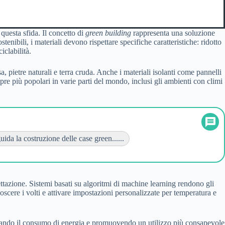
 questa sfida. Il concetto di
green building
rappresenta una soluzione
enibili, i materiali devono rispettare specifiche caratteristiche: ridotto
iclabilità.
a, pietre naturali e terra cruda. Anche i materiali isolanti come pannelli
mpre più popolari in varie parti del mondo, inclusi gli ambienti con climi
ida la costruzione delle case green......
ettazione. Sistemi basati su algoritmi di machine learning rendono gli
oscere i volti e attivare impostazioni personalizzate per temperatura e
izzando il consumo di energia e promuovendo un utilizzo più consapevole