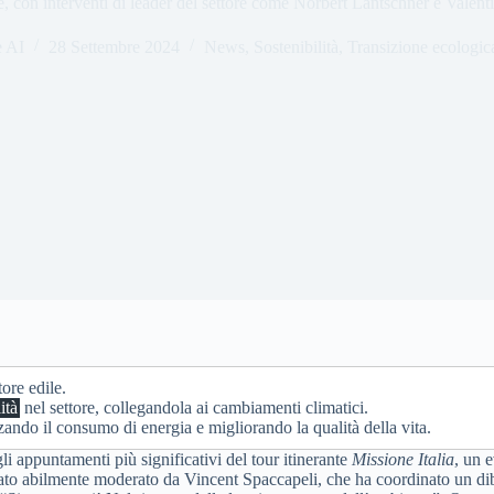
e, con interventi di leader del settore come Norbert Lantschner e Valenti
e AI
28 Settembre 2024
News
,
Sostenibilità
,
Transizione ecologic
ore edile.
ità
nel settore, collegandola ai cambiamenti climatici.
zzando il consumo di energia e migliorando la qualità della vita.
i appuntamenti più significativi del tour itinerante
Missione Italia
, un 
tato abilmente moderato da Vincent Spaccapeli, che ha coordinato un diba