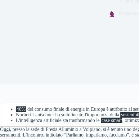
tecnologi
Redazion
40%
del consumo finale di energia in Europa è attribuito al sett
Norbert Lantschner ha sottolineato l'importanza della
sostenibil
L'intelligenza artificiale sta trasformando le
case smart
, ottimi
Oggi, presso la sede di Fresia Alluminio a Volpiano, si è tenuto uno degl
serramenti. L’incontro, intitolato “Parliamo, impariamo, facciamo”, è s