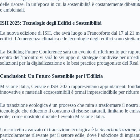
delle risorse. In un’epoca in cui la sostenibilità è costantemente dibattu
e ambientali.
ISH 2025: Tecnologie degli Edifici e Sostenibilità
La nuova edizione di ISH, che avrà luogo a Francoforte dal 17 al 21 mar
edifici. L’emergenza climatica e le tecnologie degli edifici sono stretta
La Building Future Conference sarà un evento di riferimento per rappresentan
centro dell’incontro vi sarà lo sviluppo di strategie condivise per un’edili
soluzioni per la digitalizzazione e le best practice protagoniste del Rea
Conclusioni: Un Futuro Sostenibile per l’Edilizia
Missione Italia, Cersaie e ISH 2025 rappresentano appuntamenti fondame
innovative e materiali ecosostenibili è ormai imprescindibile per ridurre l
La transizione ecologica è un processo che mira a trasformare il nostro
tecnologie che riducono il consumo di risorse naturali, limitano le emis
edile, come mostrato durante l’evento Missione Italia.
Un concetto avanzato di transizione ecologica è la
decarbonizzazione
,
particolarmente rilevante per il settore edile, dove l’adozione di impi