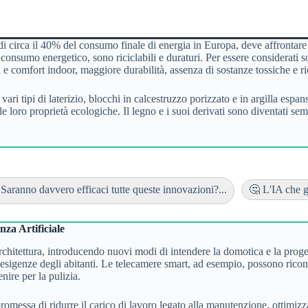
e di circa il 40% del consumo finale di energia in Europa, deve affrontare
nsumo energetico, sono riciclabili e duraturi. Per essere considerati sost
 comfort indoor, maggiore durabilità, assenza di sostanze tossiche e ric
ri tipi di laterizio, blocchi in calcestruzzo porizzato e in argilla espans
le loro proprietà ecologiche. Il legno e i suoi derivati sono diventati se
 Saranno davvero efficaci tutte queste innovazioni?...
🤔 L'IA che gu
nza Artificiale
’architettura, introducendo nuovi modi di intendere la domotica e la prog
e esigenze degli abitanti. Le telecamere smart, ad esempio, possono ricon
nire per la pulizia.
romessa di ridurre il carico di lavoro legato alla manutenzione, ottim