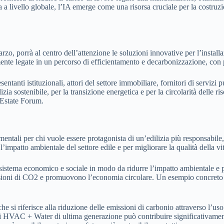
ta a livello globale, l’IA emerge come una risorsa cruciale per la costruzi
zo, porrà al centro dell’attenzione le soluzioni innovative per l’instal
mente legate in un percorso di efficientamento e decarbonizzazione, con p
ti istituzionali, attori del settore immobiliare, fornitori di servizi pubbl
zia sostenibile, per la transizione energetica e per la circolarità delle ri
l Estate Forum.
ntali per chi vuole essere protagonista di un’edilizia più responsabile
’impatto ambientale del settore edile e per migliorare la qualità della vit
 sistema economico e sociale in modo da ridurre l’impatto ambientale e p
sioni di CO2 e promuovono l’economia circolare. Un esempio concreto è l’
 che si riferisce alla riduzione delle emissioni di carbonio attraverso l’u
anti HVAC + Water di ultima generazione può contribuire significativamen