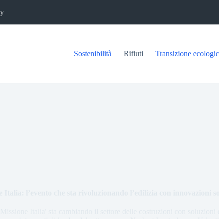
cy
Sostenibilità
Rifiuti
Transizione ecologi
 Italia: l’evento che sta rivoluzionando l’edilizia con innovazioni so
'Missione Italia' sta cambiando il settore delle costruzioni con soluzioni