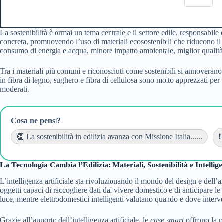
La sostenibilità è ormai un tema centrale e il settore edile, responsabil
concreta, promuovendo l’uso di materiali ecosostenibili che riducono il co
consumo di energia e acqua, minore impatto ambientale, miglior qualità e
Tra i materiali più comuni e riconosciuti come sostenibili si annoverano va
in fibra di legno, sughero e fibra di cellulosa sono molto apprezzati per 
moderati.
Cosa ne pensi?
👏 La sostenibilità in edilizia avanza con Missione Italia......
❗
La Tecnologia Cambia l’Edilizia: Materiali, Sostenibilità e Intellige
L’intelligenza artificiale sta rivoluzionando il mondo del design e dell
oggetti capaci di raccogliere dati dal vivere domestico e di anticipare l
luce, mentre elettrodomestici intelligenti valutano quando e dove interve
Grazie all’apporto dell’intelligenza artificiale, le
case smart
offrono la p