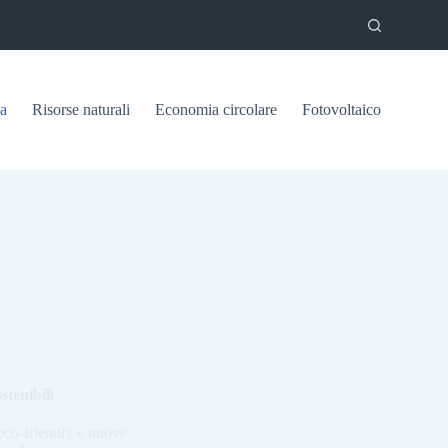
ca
Risorse naturali
Economia circolare
Fotovoltaico
stenibili
 eco-friendly e nuove