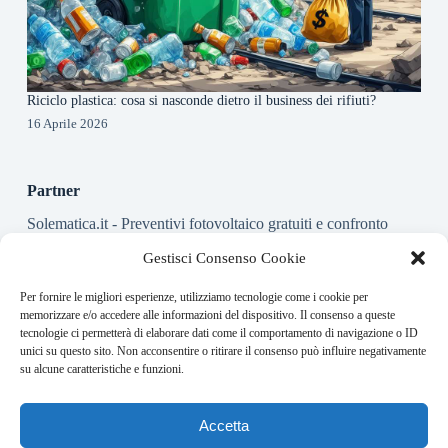
Riciclo plastica: cosa si nasconde dietro il business dei rifiuti?
16 Aprile 2026
Partner
Solematica.it
- Preventivi fotovoltaico gratuiti e confronto
installatori pannelli solari
Gestisci Consenso Cookie
Per fornire le migliori esperienze, utilizziamo tecnologie come i cookie per
About this website
memorizzare e/o accedere alle informazioni del dispositivo. Il consenso a queste
tecnologie ci permetterà di elaborare dati come il comportamento di navigazione o ID
Energy-Bullet.it ogni giorno trova per te le notizie più rilevanti
unici su questo sito. Non acconsentire o ritirare il consenso può influire negativamente
in ambito finanziario.
su alcune caratteristiche e funzioni.
Address:
Accetta
VIA USODIMARE 3 - 37138 - VERONA (VR)