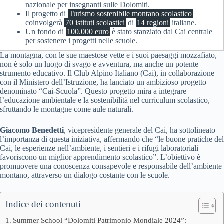
nazionale per insegnanti sulle Dolomiti.
Il progetto di
Turismo sostenibile montano scolastico
coinvolgerà
70 istituti scolastici
di
14 regioni
italiane.
Un fondo di
100.000 euro
è stato stanziato dal Cai centrale
per sostenere i progetti nelle scuole.
La montagna, con le sue maestose vette e i suoi paesaggi mozzafiato,
non è solo un luogo di svago e avventura, ma anche un potente
strumento educativo. Il Club Alpino Italiano (Cai), in collaborazione
con il Ministero dell’Istruzione, ha lanciato un ambizioso progetto
denominato “Cai-Scuola”. Questo progetto mira a integrare
l’educazione ambientale e la sostenibilità nel curriculum scolastico,
sfruttando le montagne come aule naturali.
Giacomo Benedetti
, vicepresidente generale del Cai, ha sottolineato
l’importanza di questa iniziativa, affermando che “le buone pratiche del
Cai, le esperienze nell’ambiente, i sentieri e i rifugi laboratoriali
favoriscono un miglior apprendimento scolastico”. L’obiettivo è
promuovere una conoscenza consapevole e responsabile dell’ambiente
montano, attraverso un dialogo costante con le scuole.
Indice dei contenuti
Summer School “Dolomiti Patrimonio Mondiale 2024”: