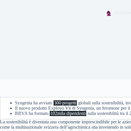
Redazio
Syngenta ha avviato
300 progetti
globali sulla sostenibilità, i
Il nuovo prodotto Exployo Vit di Syngenta, un feromone per il con
BBVA ha formato
102mila dipendenti
sulla sostenibilità tra i
La sostenibilità è diventata una componente imprescindibile per le azien
come la multinazionale svizzera dell’agrochimica stia investendo in solu