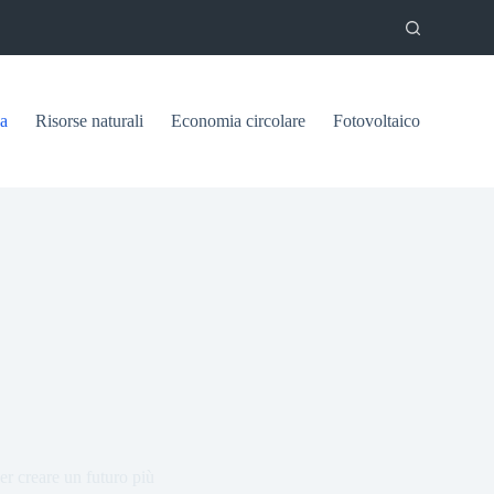
ca
Risorse naturali
Economia circolare
Fotovoltaico
er creare un futuro più