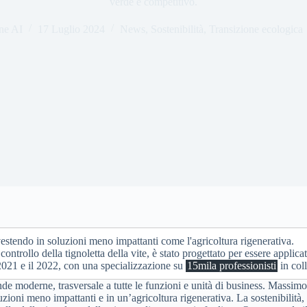
verde e competitivo.
ne AI
17 Luglio 2024
News
,
Sostenibilità
,
Transizione ecologica
nvestendo in soluzioni meno impattanti come l'agricoltura rigenerativa.
trollo della tignoletta della vite, è stato progettato per essere applicat
l 2021 e il 2022, con una specializzazione su
15mila professionisti
in col
de moderne, trasversale a tutte le funzioni e unità di business. Massimo
zioni meno impattanti e in un’agricoltura rigenerativa. La sostenibilità