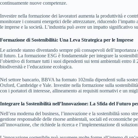
continuamente nuove competenze.
Investire nella formazione dei lavoratori aumenta la produttività e cont
monitorare i consumi energetici delle attrezzature, riducendo l’impatto
le imprese e la società. L’industria può avere un impatto significativo su
Formazione di Sostenibilità: Una Leva Strategica per le Imprese
Le aziende stanno diventando sempre più consapevoli dell’importanza de
il futuro. La formazione ESG è fondamentale per integrare la sostenibi
l’obiettivo di formare tutti i suoi dipendenti sui temi ambientali entro 
biodiversità e l’educazione ecologica.
Nel settore bancario, BBVA ha formato 102mila dipendenti sulla sostenibi
Oxford, Cambridge e Yale. Investire nella formazione sulla sostenibilità 
con i portatori di interesse, allineamento ai requisiti normativi e un mi
Integrare la Sostenibilità nell’Innovazione: La Sfida del Futuro p
Nell’era moderna del business, l’innovazione e la sostenibilità sono str
gestione responsabile delle risorse ambientali, sociali ed economiche p
all’innovazione, che richiede la ricerca e l’implementazione di soluzion
L’innovazione sostenibile può assumere molte forme all’interno di un’o