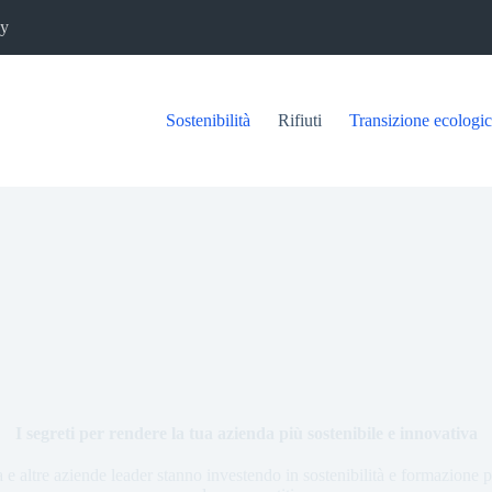
cy
Sostenibilità
Rifiuti
Transizione ecologi
I segreti per rendere la tua azienda più sostenibile e innovativa
 altre aziende leader stanno investendo in sostenibilità e formazione p