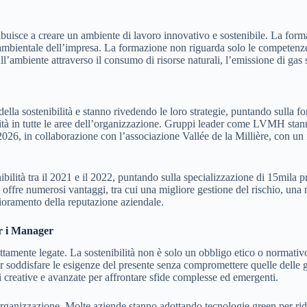
ribuisce a creare un ambiente di lavoro innovativo e sostenibile. La form
 ambientale dell’impresa. La formazione non riguarda solo le competenze 
ll’ambiente attraverso il consumo di risorse naturali, l’emissione di gas s
lla sostenibilità e stanno rivedendo le loro strategie, puntando sulla 
lità in tutte le aree dell’organizzazione. Gruppi leader come LVMH stan
il 2026, in collaborazione con l’associazione Vallée de la Millière, con 
lità tra il 2021 e il 2022, puntando sulla specializzazione di 15mila pro
offre numerosi vantaggi, tra cui una migliore gestione del rischio, una mi
glioramento della reputazione aziendale.
er i Manager
ettamente legate. La sostenibilità non è solo un obbligo etico o normativ
er soddisfare le esigenze del presente senza compromettere quelle delle 
i creative e avanzate per affrontare sfide complesse ed emergenti.
rganizzazione. Molte aziende stanno adottando tecnologie green per rid