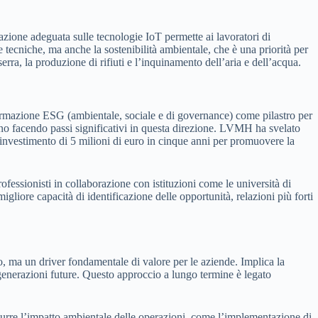
azione adeguata sulle tecnologie IoT permette ai lavoratori di
tecniche, ma anche la sostenibilità ambientale, che è una priorità per
erra, la produzione di rifiuti e l’inquinamento dell’aria e dell’acqua.
formazione ESG (ambientale, sociale e di governance) come pilastro per
no facendo passi significativi in questa direzione. LVMH ha svelato
un investimento di 5 milioni di euro in cinque anni per promuovere la
fessionisti in collaborazione con istituzioni come le università di
gliore capacità di identificazione delle opportunità, relazioni più forti
o, ma un driver fondamentale di valore per le aziende. Implica la
generazioni future. Questo approccio a lungo termine è legato
urre l’impatto ambientale delle operazioni, come l’implementazione di