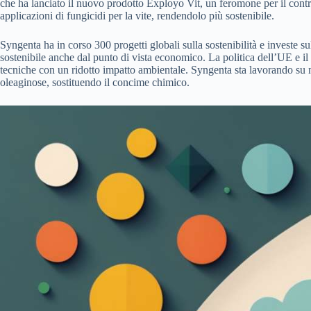
che ha lanciato il nuovo prodotto Exployo Vit, un feromone per il control
applicazioni di fungicidi per la vite, rendendolo più sostenibile.
Syngenta ha in corso 300 progetti globali sulla sostenibilità e investe s
sostenibile anche dal punto di vista economico. La politica dell’UE e i
tecniche con un ridotto impatto ambientale. Syngenta sta lavorando su nu
oleaginose, sostituendo il concime chimico.