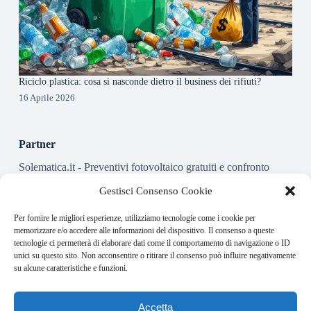
Riciclo plastica: cosa si nasconde dietro il business dei rifiuti?
16 Aprile 2026
Partner
Solematica.it
- Preventivi fotovoltaico gratuiti e confronto
installatori pannelli solari
Gestisci Consenso Cookie
Per fornire le migliori esperienze, utilizziamo tecnologie come i cookie per
About this website
memorizzare e/o accedere alle informazioni del dispositivo. Il consenso a queste
tecnologie ci permetterà di elaborare dati come il comportamento di navigazione o ID
Energy-Bullet.it ogni giorno trova per te le notizie più rilevanti
unici su questo sito. Non acconsentire o ritirare il consenso può influire negativamente
in ambito finanziario.
su alcune caratteristiche e funzioni.
Address:
Accetta
VIA USODIMARE 3 - 37138 - VERONA (VR)