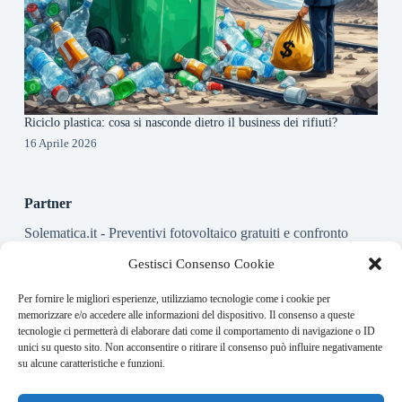
Riciclo plastica: cosa si nasconde dietro il business dei rifiuti?
16 Aprile 2026
Partner
Solematica.it
- Preventivi fotovoltaico gratuiti e confronto
installatori pannelli solari
Gestisci Consenso Cookie
Per fornire le migliori esperienze, utilizziamo tecnologie come i cookie per
About this website
memorizzare e/o accedere alle informazioni del dispositivo. Il consenso a queste
tecnologie ci permetterà di elaborare dati come il comportamento di navigazione o ID
Energy-Bullet.it ogni giorno trova per te le notizie più rilevanti
unici su questo sito. Non acconsentire o ritirare il consenso può influire negativamente
in ambito finanziario.
su alcune caratteristiche e funzioni.
Address: