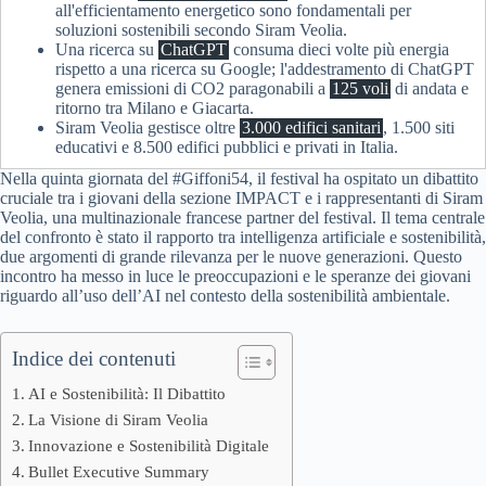
all'efficientamento energetico sono fondamentali per
soluzioni sostenibili secondo Siram Veolia.
Una ricerca su
ChatGPT
consuma dieci volte più energia
rispetto a una ricerca su Google; l'addestramento di ChatGPT
genera emissioni di CO2 paragonabili a
125 voli
di andata e
ritorno tra Milano e Giacarta.
Siram Veolia gestisce oltre
3.000 edifici sanitari
, 1.500 siti
educativi e 8.500 edifici pubblici e privati in Italia.
Nella quinta giornata del #Giffoni54, il festival ha ospitato un dibattito
cruciale tra i giovani della sezione IMPACT e i rappresentanti di Siram
Veolia, una multinazionale francese partner del festival. Il tema centrale
del confronto è stato il rapporto tra intelligenza artificiale e sostenibilità,
due argomenti di grande rilevanza per le nuove generazioni. Questo
incontro ha messo in luce le preoccupazioni e le speranze dei giovani
riguardo all’uso dell’AI nel contesto della sostenibilità ambientale.
Indice dei contenuti
AI e Sostenibilità: Il Dibattito
La Visione di Siram Veolia
Innovazione e Sostenibilità Digitale
Bullet Executive Summary