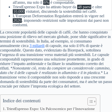
all'anno, ma solo il
6%
è compostabile.
TriestEspresso Expo ha attirato buyer da
48 paesi
e oltre
10.000
visitatori, discutendo la sostenibilità nel caffè.
L'European Deforestation Regulation entrerà in vigore nel
2026
, imponendo restrizioni sulle importazioni dai paesi non
conformi.
La crescente popolarità delle capsule di caffè, che hanno conquistato
una posizione di rilievo nel mercato globale, pone sfide significative in
termini di sostenibilità. In Italia, ad esempio, si consumano
annualmente circa
3 miliardi
di capsule, ma solo il 6% di queste è
compostabile. Questo dato, evidenziato da Biorepack, sottolinea
l’urgenza di una transizione verso materiali più sostenibili. Le capsule
compostabili rappresentano una soluzione promettente, in grado di
ridurre l’impatto ambientale e facilitare lo smaltimento corretto dei
rifiuti. *
Nonostante ciò, resta da compiere un considerevole cammino,
dato che il delle capsule è realizzato in alluminio e il in plastica.
* La
transizione verso il compostabile non solo risponde a una crescente
domanda di sostenibilità da parte dei consumatori, ma è anche un passo
cruciale per ridurre l’impronta ecologica del settore.
Indice dei contenuti
TriestEspresso Expo: Un Palcoscenico per l’Innovazione