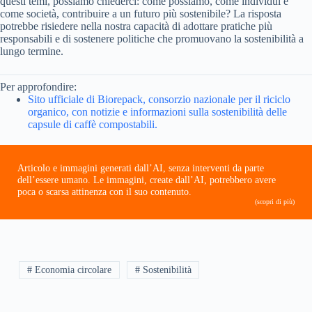
questi temi, possiamo chiederci: come possiamo, come individui e
come società, contribuire a un futuro più sostenibile? La risposta
potrebbe risiedere nella nostra capacità di adottare pratiche più
responsabili e di sostenere politiche che promuovano la sostenibilità a
lungo termine.
Per approfondire:
Sito ufficiale di Biorepack, consorzio nazionale per il riciclo
organico, con notizie e informazioni sulla sostenibilità delle
capsule di caffè compostabili.
Articolo e immagini generati dall’AI, senza interventi da parte
dell’essere umano. Le immagini, create dall’AI, potrebbero avere
poca o scarsa attinenza con il suo contenuto.
(scopri di più)
# Economia circolare
# Sostenibilità