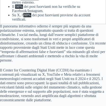
meteo estremo.
Il
98%
dei post fuorvianti non ha verifiche su
Facebook/Instagram.
Su X, l'
88%
dei post fuorvianti proviene da account
verificati.
Il panorama informativo odierno è sempre più segnato da una
polarizzazione estrema, soprattutto quando si tratta di questioni
climatiche. I social media, lungi dall’essere semplici piattaforme di
condivisione, si sono trasformati in veri e propri amplificatori di
disinformazione, creando un clima di sfiducia e confusione. Un recente
rapporto proveniente dagli Stati Uniti mette in luce come questa
“tempesta di affermazioni false e fuorvianti” stia minando gli sforzi per
affrontare i disastri ambientali e mettendo a rischio la vita di molte
persone.
Il Center for Countering Digital Hate (CCDH) ha esaminato i
contenuti più visualizzati su X, YouTube e Meta relativi a fenomeni
meteorologici estremi accaduti negli Stati Uniti tra il 2024 e il 2025. I
dati emersi sono preoccupanti: la quasi totalità di tali pubblicazioni,
veicolanti falsità sulle origini del mutamento climatico, sulla gestione
delle emergenze e sul supporto alle popolazioni, non è stata soggetta a
moderazione, venendo anzi amplificata dagli algoritmi e sfruttata
economicamente dalle piattaforme.