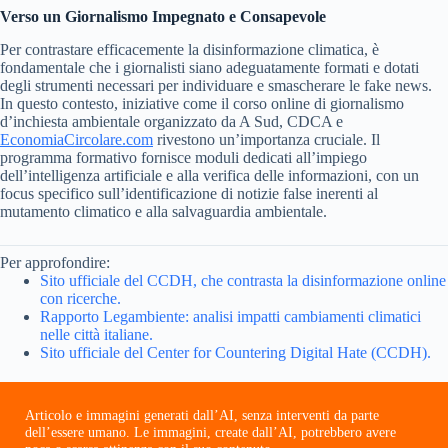
Verso un Giornalismo Impegnato e Consapevole
Per contrastare efficacemente la disinformazione climatica, è
fondamentale che i giornalisti siano adeguatamente formati e dotati
degli strumenti necessari per individuare e smascherare le fake news.
In questo contesto, iniziative come il corso online di giornalismo
d’inchiesta ambientale organizzato da A Sud, CDCA e
EconomiaCircolare.com
rivestono un’importanza cruciale. Il
programma formativo fornisce moduli dedicati all’impiego
dell’intelligenza artificiale e alla verifica delle informazioni, con un
focus specifico sull’identificazione di notizie false inerenti al
mutamento climatico e alla salvaguardia ambientale.
Per approfondire:
Sito ufficiale del CCDH, che contrasta la disinformazione online
con ricerche.
Rapporto Legambiente: analisi impatti cambiamenti climatici
nelle città italiane.
Sito ufficiale del Center for Countering Digital Hate (CCDH).
Articolo e immagini generati dall’AI, senza interventi da parte
dell’essere umano. Le immagini, create dall’AI, potrebbero avere