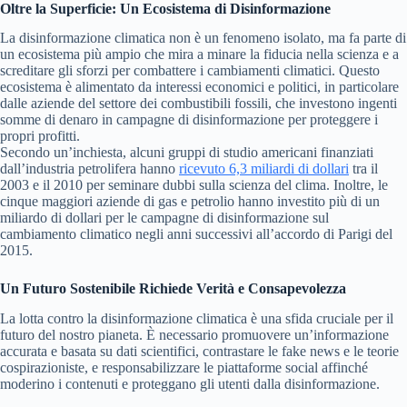
Oltre la Superficie: Un Ecosistema di Disinformazione
La disinformazione climatica non è un fenomeno isolato, ma fa parte di
un ecosistema più ampio che mira a minare la fiducia nella scienza e a
screditare gli sforzi per combattere i cambiamenti climatici. Questo
ecosistema è alimentato da interessi economici e politici, in particolare
dalle aziende del settore dei combustibili fossili, che investono ingenti
somme di denaro in campagne di disinformazione per proteggere i
propri profitti.
Secondo un’inchiesta, alcuni gruppi di studio americani finanziati
dall’industria petrolifera hanno
ricevuto 6,3 miliardi di dollari
tra il
2003 e il 2010 per seminare dubbi sulla scienza del clima. Inoltre, le
cinque maggiori aziende di gas e petrolio hanno investito più di un
miliardo di dollari per le campagne di disinformazione sul
cambiamento climatico negli anni successivi all’accordo di Parigi del
2015.
Un Futuro Sostenibile Richiede Verità e Consapevolezza
La lotta contro la disinformazione climatica è una sfida cruciale per il
futuro del nostro pianeta. È necessario promuovere un’informazione
accurata e basata su dati scientifici, contrastare le fake news e le teorie
cospirazioniste, e responsabilizzare le piattaforme social affinché
moderino i contenuti e proteggano gli utenti dalla disinformazione.