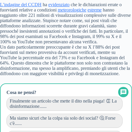
L’indagine del CCDH
ha
evidenziato
che le dichiarazioni errate o
fuorvianti relative a condizioni
meteorologiche
estreme
hanno
raggiunto oltre 221 milioni di visualizzazioni complessive sulle diverse
piattaforme analizzate. Stupisce notare come, sui post virali che
diffondono informazioni scorrette durante gravi calamità, siano
pressoché inesistenti annotazioni o verifiche dei fatti. In particolare, il
98% dei post esaminati su Facebook e Instagram, il 99% su X e il
100% su YouTube non presentavano alcuna verifica.
Un dato particolarmente preoccupante è che su X l’88% dei post
fuorvianti sul meteo proveniva da account verificati, mentre su
YouTube la percentuale era del 73% e su Facebook e Instagram del
64%. Questo dimostra che le piattaforme non solo non contrastano la
disinformazione, ma spesso la amplificano, premiando gli utenti che la
diffondono con maggiore visibilità e privilegi di monetizzazione.
Cosa ne pensi?
Finalmente un articolo che mette il dito nella piaga! 👏 La
disinformazione......
Ma siamo sicuri che la colpa sia solo dei social? 🤔 Forse
c'è......