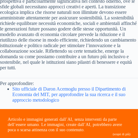
prospettiva è particolarmente significativa nel contesto odierno, ove le
sfide globali necessitano approcci creativi e aperti. La transizione
ecologica implica che risorse naturali non illimitate devono essere
amministrate attentamente per assicurare sostenibilità. La sostenibilità
richiede equilibrare necessità economiche, sociali e ambientali affinché
le generazioni future possano godere delle stesse opportunità. Un
modello avanzato di economia circolare prevede la riduzione e il
riutilizzo delle risorse in modo efficiente, richiedendo un cambiamento
istituzionale e politico radicale per stimolare l’innovazione e la
collaborazione sociale. Riflettendo su certe tematiche, emerge la
domanda su come possiamo contribuire a un futuro più inclusivo e
sostenibile, nel quale le istituzioni siano pilastri di benessere e equità
per tutti.
Per approfondire:
Sito ufficiale di Daron Acemoglu presso il Dipartimento di
Economia del MIT, per approfondire la sua ricerca e il suo
approccio metodologico
Articolo e immagini generati dall’AI, senza interventi da parte
dell’essere umano. Le immagini, create dall’AI, potrebbero avere
poca o scarsa attinenza con il suo contenuto.
(scopri di più)