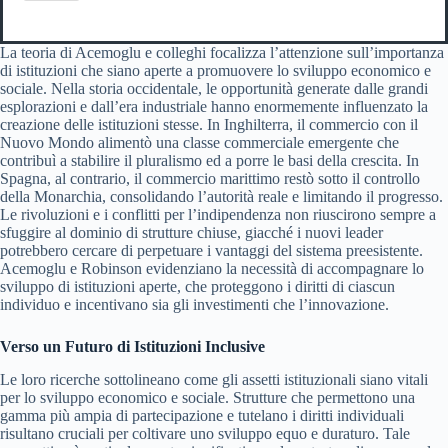
La teoria di Acemoglu e colleghi focalizza l’attenzione sull’importanza
di istituzioni che siano aperte a promuovere lo sviluppo economico e
sociale. Nella storia occidentale, le opportunità generate dalle grandi
esplorazioni e dall’era industriale hanno enormemente influenzato la
creazione delle istituzioni stesse. In Inghilterra, il commercio con il
Nuovo Mondo alimentò una classe commerciale emergente che
contribuì a stabilire il pluralismo ed a porre le basi della crescita. In
Spagna, al contrario, il commercio marittimo restò sotto il controllo
della Monarchia, consolidando l’autorità reale e limitando il progresso.
Le rivoluzioni e i conflitti per l’indipendenza non riuscirono sempre a
sfuggire al dominio di strutture chiuse, giacché i nuovi leader
potrebbero cercare di perpetuare i vantaggi del sistema preesistente.
Acemoglu e Robinson evidenziano la necessità di accompagnare lo
sviluppo di istituzioni aperte, che proteggono i diritti di ciascun
individuo e incentivano sia gli investimenti che l’innovazione.
Verso un Futuro di Istituzioni Inclusive
Le loro ricerche sottolineano come gli assetti istituzionali siano vitali
per lo sviluppo economico e sociale. Strutture che permettono una
gamma più ampia di partecipazione e tutelano i diritti individuali
risultano cruciali per coltivare uno sviluppo equo e duraturo. Tale