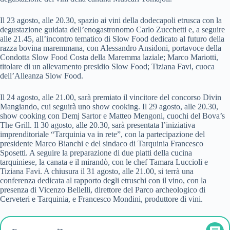
Il 23 agosto, alle 20.30, spazio ai vini della dodecapoli etrusca con la
degustazione guidata dell’enogastronomo Carlo Zucchetti e, a seguire
alle 21.45, all’incontro tematico di Slow Food dedicato al futuro della
razza bovina maremmana, con Alessandro Ansidoni, portavoce della
Condotta Slow Food Costa della Maremma laziale; Marco Mariotti,
titolare di un allevamento presidio Slow Food; Tiziana Favi, cuoca
dell’Alleanza Slow Food.
Il 24 agosto, alle 21.00, sarà premiato il vincitore del concorso Divin
Mangiando, cui seguirà uno show cooking. Il 29 agosto, alle 20.30,
show cooking con Demj Sartor e Matteo Mengoni, cuochi del Bova’s
The Grill. Il 30 agosto, alle 20.30, sarà presentata l’iniziativa
imprenditoriale “Tarquinia va in rete”, con la partecipazione del
presidente Marco Bianchi e del sindaco di Tarquinia Francesco
Sposetti. A seguire la preparazione di due piatti della cucina
tarquiniese, la canata e il mirandò, con le chef Tamara Luccioli e
Tiziana Favi. A chiusura il 31 agosto, alle 21.00, si terrà una
conferenza dedicata al rapporto degli etruschi con il vino, con la
presenza di Vicenzo Bellelli, direttore del Parco archeologico di
Cerveteri e Tarquinia, e Francesco Mondini, produttore di vini.