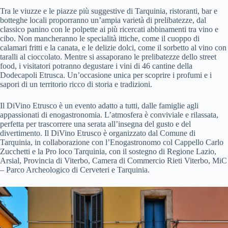
Tra le viuzze e le piazze più suggestive di Tarquinia, ristoranti, bar e
botteghe locali proporranno un’ampia varietà di prelibatezze, dal
classico panino con le polpette ai più ricercati abbinamenti tra vino e
cibo. Non mancheranno le specialità ittiche, come il cuoppo di
calamari fritti e la canata, e le delizie dolci, come il sorbetto al vino con
taralli al cioccolato. Mentre si assaporano le prelibatezze dello street
food, i visitatori potranno degustare i vini di 46 cantine della
Dodecapoli Etrusca. Un’occasione unica per scoprire i profumi e i
sapori di un territorio ricco di storia e tradizioni.
Il DiVino Etrusco è un evento adatto a tutti, dalle famiglie agli
appassionati di enogastronomia. L’atmosfera è conviviale e rilassata,
perfetta per trascorrere una serata all’insegna del gusto e del
divertimento. Il DiVino Etrusco è organizzato dal Comune di
Tarquinia, in collaborazione con l’Enogastronomo col Cappello Carlo
Zucchetti e la Pro loco Tarquinia, con il sostegno di Regione Lazio,
Arsial, Provincia di Viterbo, Camera di Commercio Rieti Viterbo, MiC
– Parco Archeologico di Cerveteri e Tarquinia.