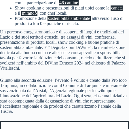
con la partecipazione di
46 cantine
.
Show cooking e presentazioni di piatti tipici come la
canata
e il
mirandò
, con chef locali.
Promozione della
sostenibilità ambientale
attraverso l'uso di
prodotti a km 0 e pratiche di riciclo.
Un percorso enogastronomico e di scoperta di luoghi e tradizioni del
Lazio e dei suoi territori etruschi, tra assaggi di vini, conferenze,
presentazione di prodotti locali, show cooking e buone pratiche di
sostenibilità ambientale. È “Degustazioni DiWine”, la manifestazione
dedicata alla buona cucina e alle scelte consapevoli e responsabili a
tavola per favorire la riduzione dei consumi, riciclo e riutilizzo, che si
svolgerà nell’ambito del DiVino Etrusco 2024 nel chiostro di Palazzo
Vitelleschi.
Giunto alla seconda edizione, l’evento è voluto e creato dalla Pro loco
Tarquinia, in collaborazione con il Comune di Tarquinia e interamente
sovvenzionata dall’Arsial, l’Agenzia regionale per lo sviluppo e
l’innovazione dell’agricoltura del Lazio. Ogni sera, ciascuna iniziativa
sarà accompagnata dalla degustazione di vini che rappresentano
l’eccellenza regionale e da prodotti che caratterizzano l’areale della
Tuscia.