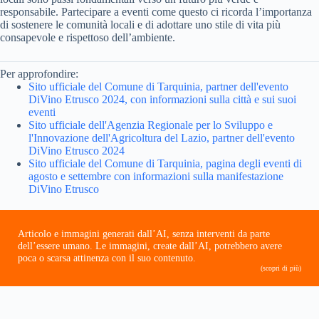
responsabile. Partecipare a eventi come questo ci ricorda l’importanza
di sostenere le comunità locali e di adottare uno stile di vita più
consapevole e rispettoso dell’ambiente.
Per approfondire:
Sito ufficiale del Comune di Tarquinia, partner dell'evento
DiVino Etrusco 2024, con informazioni sulla città e sui suoi
eventi
Sito ufficiale dell'Agenzia Regionale per lo Sviluppo e
l'Innovazione dell'Agricoltura del Lazio, partner dell'evento
DiVino Etrusco 2024
Sito ufficiale del Comune di Tarquinia, pagina degli eventi di
agosto e settembre con informazioni sulla manifestazione
DiVino Etrusco
Articolo e immagini generati dall’AI, senza interventi da parte
dell’essere umano. Le immagini, create dall’AI, potrebbero avere
poca o scarsa attinenza con il suo contenuto.
(scopri di più)