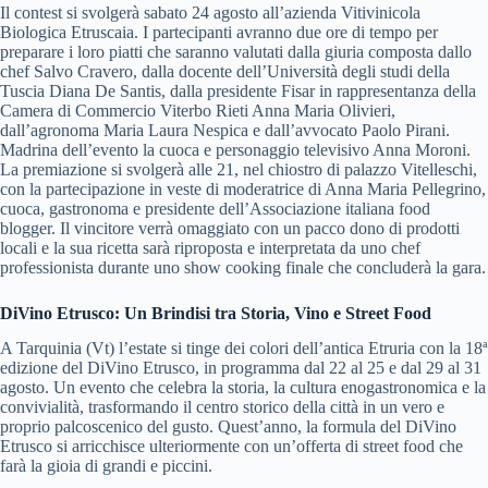
Il contest si svolgerà sabato 24 agosto all’azienda Vitivinicola
Biologica Etruscaia. I partecipanti avranno due ore di tempo per
preparare i loro piatti che saranno valutati dalla giuria composta dallo
chef Salvo Cravero, dalla docente dell’Università degli studi della
Tuscia Diana De Santis, dalla presidente Fisar in rappresentanza della
Camera di Commercio Viterbo Rieti Anna Maria Olivieri,
dall’agronoma Maria Laura Nespica e dall’avvocato Paolo Pirani.
Madrina dell’evento la cuoca e personaggio televisivo Anna Moroni.
La premiazione si svolgerà alle 21, nel chiostro di palazzo Vitelleschi,
con la partecipazione in veste di moderatrice di Anna Maria Pellegrino,
cuoca, gastronoma e presidente dell’Associazione italiana food
blogger. Il vincitore verrà omaggiato con un pacco dono di prodotti
locali e la sua ricetta sarà riproposta e interpretata da uno chef
professionista durante uno show cooking finale che concluderà la gara.
DiVino Etrusco: Un Brindisi tra Storia, Vino e Street Food
A Tarquinia (Vt) l’estate si tinge dei colori dell’antica Etruria con la 18ª
edizione del DiVino Etrusco, in programma dal 22 al 25 e dal 29 al 31
agosto. Un evento che celebra la storia, la cultura enogastronomica e la
convivialità, trasformando il centro storico della città in un vero e
proprio palcoscenico del gusto. Quest’anno, la formula del DiVino
Etrusco si arricchisce ulteriormente con un’offerta di street food che
farà la gioia di grandi e piccini.