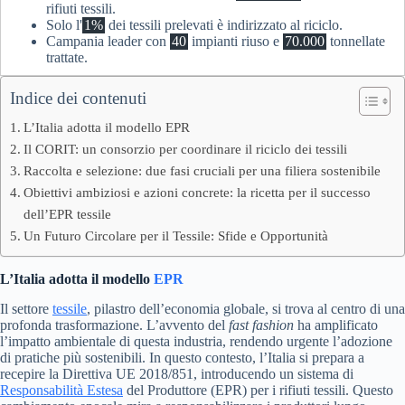
rifiuti tessili.
Solo l'
1%
dei tessili prelevati è indirizzato al riciclo.
Campania leader con
40
impianti riuso e
70.000
tonnellate
trattate.
Indice dei contenuti
L’Italia adotta il modello EPR
Il CORIT: un consorzio per coordinare il riciclo dei tessili
Raccolta e selezione: due fasi cruciali per una filiera sostenibile
Obiettivi ambiziosi e azioni concrete: la ricetta per il successo
dell’EPR tessile
Un Futuro Circolare per il Tessile: Sfide e Opportunità
L’Italia adotta il modello
EPR
Il settore
tessile
, pilastro dell’economia globale, si trova al centro di una
profonda trasformazione. L’avvento del
fast fashion
ha amplificato
l’impatto ambientale di questa industria, rendendo urgente l’adozione
di pratiche più sostenibili. In questo contesto, l’Italia si prepara a
recepire la Direttiva UE 2018/851, introducendo un sistema di
Responsabilità Estesa
del Produttore (EPR) per i rifiuti tessili. Questo