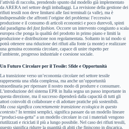
l’attività di raccolta, prendendo spunto dal modello già implementato
da ARERA nel settore degli imballaggi. La revisione della gestione dei
rifiuti tessili non deve limitarsi alle fasi terminali (a valle), ma è
indispensabile che affronti l’origine del problema: l’eccessiva
produzione e il consumo di articoli economici e poco durevoli, spinti
dal paradigma del
fast fashion
. Occorre un intervento congiunto a scala
europea che ponga la qualità del prodotto in primo piano e limiti la
produzione e distribuzione non regolamentata. Soltanto in tal modo si
potrà ottenere una riduzione dei rifiuti alla fonte (a monte) e realizzare
una genuina economia circolare, capace di unire rispetto per
l’ambiente, progresso industriale e coesione sociale.
Un Futuro Circolare per il Tessile: Sfide e Opportunità
La transizione verso un’economia circolare nel settore tessile
rappresenta una sfida complessa, ma anche un’opportunità
straordinaria per ripensare il nostro modo di produrre e consumare.
L’introduzione del sistema EPR in Italia segna un passo importante in
questa direzione, ma il successo dipenderà dalla capacità di tutti gli
attori coinvolti di collaborare e di adottare pratiche più sostenibili.
Ma cosa significa concretamente transizione ecologica in questo
contesto?
In termini semplici, significa passare da un modello lineare
“produci-usa-getta” a un modello circolare in cui i materiali vengono
riutilizzati e riciclati il più a lungo possibile. Nel caso dei rifiuti tessili,
questo significa ridurre la quantità di abiti che finiscono in discarica,