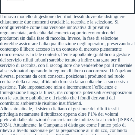
Il nuovo modello di gestione dei rifiuti tessili dovrebbe distinguere
chiaramente due momenti cruciali: la raccolta e la selezione. Si
configurerebbe come una versione innovativa di privativa
regolamentata, arricchita dal concreto apporto economico dei
produttori sin dalla fase di raccolta. Invece, la fase di selezione
dovrebbe assicurare l’alta qualificazione degli operatori, preservando al
contempo il libero accesso in un contesto di mercato pienamente
concorrenziale. In tale contesto, l’ente appaltante (pubblico o gestore
del servizio rifiuti urbani) sarebbe tenuto a indire una gara per il
servizio di raccolta, con il raccoglitore che venderebbe poi il materiale
ai selezionatori operando in regime di libera concorrenza. Un’opzione
diversa, perorata da certi consorzi, posiziona i produttori nel ruolo
centrale della catena, affidando loro sia la raccolta che la successiva
gestione. Tale impostazione mira a incrementare l’efficienza e
l’integrazione lungo la filiera, ma comporta potenziali sovrapposizioni
con le strutture pubbliche e il rischio che i fondi derivanti dal
contributo ambientale risultino insufficienti.
Allo stato attuale, il sistema italiano di gestione dei rifiuti tessili
privilegia nettamente il riutilizzo; appena oltre l’1% dei volumi
prelevati dalle abitazioni è concretamente indirizzato al riciclo (ISPRA,
2024). Attualmente, la Campania si distingue come l’unico polo di
rilievo a livello nazionale per la preparazione al riutilizzo, contando