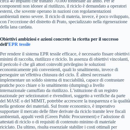
circa 40 impianti che trattano 70.000 tonnellate all’anno. Per le
componenti non idonee al riutilizzo, il riciclo è demandato a operatori
esterni, che sovente operano in nazioni con regolamentazioni
ambientali meno severe. Il riciclo di materia, invece, è poco sviluppato,
con l’eccezione del distretto di Prato, specializzato nella rigenerazione
della lana cardata.
Obiettivi ambiziosi e azioni concrete: la ricetta per il successo
dell’
EPR tessile
Per rendere il sistema EPR tessile efficace, è necessario fissare obiettivi
minimi di raccolta, riutilizzo e riciclo. In assenza di obiettivi vincolanti,
il pericolo è che gli attori coinvolti privilegino le soluzioni
economicamente più convenienti, quali lo smaltimento, invece di
perseguire un’effettiva chiusura del ciclo. È altresì necessario
implementare un solido sistema di tracciabilità, capace di contrastare
pratiche poco chiare o lo smaltimento (dumping) a livello
internazionale camuffato da riutilizzo. L’istituzione di un registro
nazionale per selezionatori e rivenditori, soggetto a verifiche da parte
del MASE o del MIMIT, potrebbe accrescere la trasparenza e la qualità
nella gestione dei materiali. Sul fronte economico, è imperativo
supportare il mercato delle fibre derivate da riciclo tramite leve fiscali
ambientali, appalti verdi (Green Public Procurement) e l’adozione di
attestati di riciclo o di requisiti di contenuto minimo di materiale
riciclato. Da ultimo, risulta essenziale stabilire i costi ottimali per