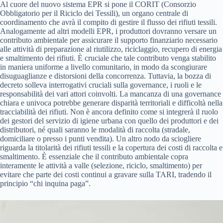
Al cuore del nuovo sistema EPR si pone il CORIT (Consorzio
Obbligatorio per il Riciclo dei Tessili), un organo centrale di
coordinamento che avrà il compito di gestire il flusso dei rifiuti tessili.
Analogamente ad altri modelli EPR, i produttori dovranno versare un
contributo ambientale per assicurare il supporto finanziario necessario
alle attività di preparazione al riutilizzo, riciclaggio, recupero di energia
e smaltimento dei rifiuti. È cruciale che tale contributo venga stabilito
in maniera uniforme a livello comunitario, in modo da scongiurare
disuguaglianze e distorsioni della concorrenza. Tuttavia, la bozza di
decreto solleva interrogativi cruciali sulla governance, i ruoli e le
responsabilità dei vari attori coinvolti. La mancanza di una governance
chiara e univoca potrebbe generare disparità territoriali e difficoltà nella
tracciabilità dei rifiuti. Non è ancora definito come si integrerà il ruolo
dei gestori del servizio di igiene urbana con quello dei produttori e dei
distributori, né quali saranno le modalità di raccolta (stradale,
domiciliare o presso i punti vendita). Un altro nodo da sciogliere
riguarda la titolarità dei rifiuti tessili e la copertura dei costi di raccolta e
smaltimento. È essenziale che il contributo ambientale copra
interamente le attività a valle (selezione, riciclo, smaltimento) per
evitare che parte dei costi continui a gravare sulla TARI, tradendo il
principio “chi inquina paga”.