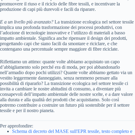
promuovere il riuso e il riciclo delle fibre tessili, e incentivare la
produzione di capi più durevoli e facili da riparare.
E a un livello più avanzato?
La transizione ecologica nel settore tessile
implica una profonda trasformazione dei processi produttivi, con
l’adozione di tecnologie innovative e l’utilizzo di materiali a basso
impatto ambientale. Significa anche ripensare il design dei prodotti,
progettando capi che siano facili da smontare e riciclare, e che
contengano una percentuale sempre maggiore di fibre riciclate.
Riflettiamo un attimo: quante volte abbiamo acquistato un capo
d’abbigliamento solo perché era di moda, per poi abbandonarlo
nell’armadio dopo pochi utilizzi? Quante volte abbiamo gettato via un
vestito leggermente danneggiato, senza nemmeno pensare alla
possibilità di ripararlo? La transizione ecologica nel settore tessile ci
invita a cambiare le nostre abitudini di consumo, a diventare più
consapevoli dell’impatto ambientale delle nostre scelte, e a dare valore
alla durata e alla qualità dei prodotti che acquistiamo. Solo così
potremo contribuire a costruire un futuro più sostenibile per il settore
tessile e per il nostro pianeta.
Per approfondire:
Schema di decreto del MASE sull'EPR tessile, testo completo e