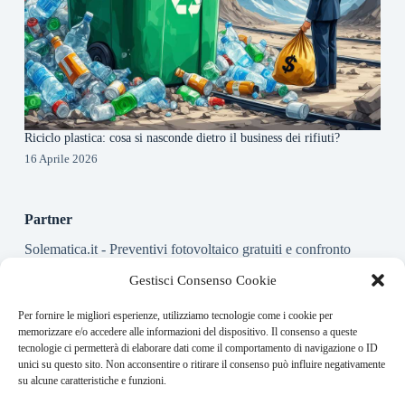
Riciclo plastica: cosa si nasconde dietro il business dei rifiuti?
16 Aprile 2026
Partner
Solematica.it
- Preventivi fotovoltaico gratuiti e confronto
installatori pannelli solari
Gestisci Consenso Cookie
Per fornire le migliori esperienze, utilizziamo tecnologie come i cookie per
About this website
memorizzare e/o accedere alle informazioni del dispositivo. Il consenso a queste
tecnologie ci permetterà di elaborare dati come il comportamento di navigazione o ID
Energy-Bullet.it ogni giorno trova per te le notizie più rilevanti
unici su questo sito. Non acconsentire o ritirare il consenso può influire negativamente
in ambito finanziario.
su alcune caratteristiche e funzioni.