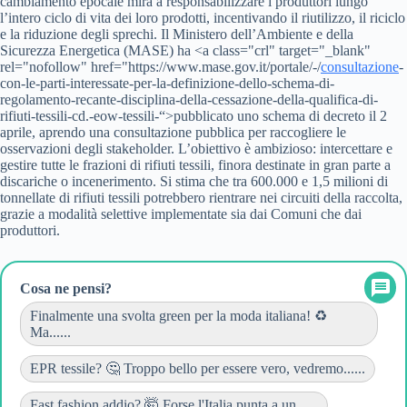
cambiamento epocale mira a responsabilizzare i produttori lungo
l’intero ciclo di vita dei loro prodotti, incentivando il riutilizzo, il riciclo
e la riduzione degli sprechi. Il Ministero dell’Ambiente e della
Sicurezza Energetica (MASE) ha <a class="crl" target="_blank"
rel="nofollow" href="https://www.mase.gov.it/portale/-/
consultazione
-
con-le-parti-interessate-per-la-definizione-dello-schema-di-
regolamento-recante-disciplina-della-cessazione-della-qualifica-di-
rifiuti-tessili-cd.-eow-tessili-“>pubblicato uno schema di decreto il 2
aprile, aprendo una consultazione pubblica per raccogliere le
osservazioni degli stakeholder. L’obiettivo è ambizioso: intercettare e
gestire tutte le frazioni di rifiuti tessili, finora destinate in gran parte a
discariche o incenerimento. Si stima che tra 600.000 e 1,5 milioni di
tonnellate di rifiuti tessili potrebbero rientrare nei circuiti della raccolta,
grazie a modalità selettive implementate sia dai Comuni che dai
produttori.
Cosa ne pensi?
Finalmente una svolta green per la moda italiana! ♻️
Ma......
EPR tessile? 🤔 Troppo bello per essere vero, vedremo......
Fast fashion addio? 🤯 Forse l'Italia punta a un......