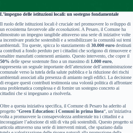
L’impegno delle istituzioni locali: un sostegno fondamentale
Il ruolo delle istituzioni locali è cruciale nel promuovere lo sviluppo di
un ecosistema favorevole alle
ecosoluzioni
. A Pesaro, il Comune ha
dimostrato un impegno tangibile attraverso una serie di iniziative volte
a incentivare pratiche sostenibili e a sensibilizzare la comunità sui temi
ambientali. Tra queste, spicca lo stanziamento di
30.000 euro
destinati
a contributi a fondo perduto per i cittadini che scelgono di rimuovere e
smaltire manufatti contenenti amianto. Questo intervento, che copre il
50%
delle spese sostenute fino a un massimo di
1.000 euro
,
rappresenta un segnale importante dell’attenzione dell’amministrazione
comunale verso la tutela della salute pubblica e la riduzione dei rischi
ambientali associati alla presenza di amianto negli edifici. La decisione
di erogare questi contributi testimonia una volontà politica di affrontare
una problematica complessa e di fornire un sostegno concreto ai
cittadini che si impegnano a risolverla.
Oltre a questa iniziativa specifica, il Comune di Pesaro ha aderito al
progetto “
Green Education: i Comuni in prima linea
“, un’iniziativa
volta a promuovere la consapevolezza ambientale tra i cittadini e a
incoraggiare l’adozione di stili di vita più sostenibili. Questo progetto si
articola attraverso una serie di interventi mirati, che spaziano dalla
tutela e valorizzazione delle risorse naturali alla promozione della