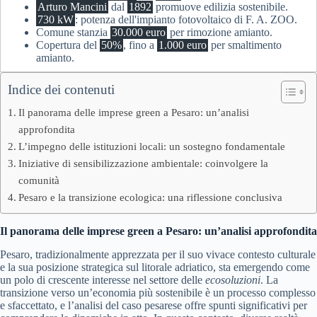
Arturo Mancini
dal
1892
promuove edilizia sostenibile.
730 kW
: potenza dell'impianto fotovoltaico di F. A. ZOO.
Comune stanzia
30.000 euro
per rimozione amianto.
Copertura del
50%
, fino a
1.000 euro
per smaltimento
amianto.
Indice dei contenuti
Il panorama delle imprese green a Pesaro: un’analisi
approfondita
L’impegno delle istituzioni locali: un sostegno fondamentale
Iniziative di sensibilizzazione ambientale: coinvolgere la
comunità
Pesaro e la transizione ecologica: una riflessione conclusiva
Il panorama delle imprese green a Pesaro: un’analisi approfondita
Pesaro, tradizionalmente apprezzata per il suo vivace contesto culturale
e la sua posizione strategica sul litorale adriatico, sta emergendo come
un polo di crescente interesse nel settore delle
ecosoluzioni
. La
transizione verso un’economia più sostenibile è un processo complesso
e sfaccettato, e l’analisi del caso pesarese offre spunti significativi per