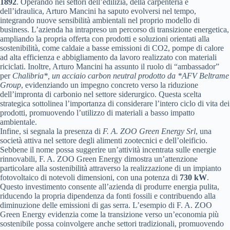
1892
. Operando nei settori dell’edilizia, della carpenteria e
dell’idraulica, Arturo Mancini ha saputo evolversi nel tempo,
integrando nuove sensibilità ambientali nel proprio modello di
business. L’azienda ha intrapreso un percorso di transizione energetica,
ampliando la propria offerta con prodotti e soluzioni orientati alla
sostenibilità, come caldaie a basse emissioni di CO2, pompe di calore
ad alta efficienza e abbigliamento da lavoro realizzato con materiali
riciclati. Inoltre, Arturo Mancini ha assunto il ruolo di “ambassador”
per
Chalibria*, un acciaio carbon neutral prodotto da *AFV Beltrame
Group
, evidenziando un impegno concreto verso la riduzione
dell’impronta di carbonio nel settore siderurgico. Questa scelta
strategica sottolinea l’importanza di considerare l’intero ciclo di vita dei
prodotti, promuovendo l’utilizzo di materiali a basso impatto
ambientale.
Infine, si segnala la presenza di
F. A. ZOO Green Energy Srl
, una
società attiva nel settore degli alimenti zootecnici e dell’oleificio.
Sebbene il nome possa suggerire un’attività incentrata sulle energie
rinnovabili, F. A. ZOO Green Energy dimostra un’attenzione
particolare alla sostenibilità attraverso la realizzazione di un impianto
fotovoltaico di notevoli dimensioni, con una potenza di
730 kW
.
Questo investimento consente all’azienda di produrre energia pulita,
riducendo la propria dipendenza da fonti fossili e contribuendo alla
diminuzione delle emissioni di gas serra. L’esempio di F. A. ZOO
Green Energy evidenzia come la transizione verso un’economia più
sostenibile possa coinvolgere anche settori tradizionali, promuovendo