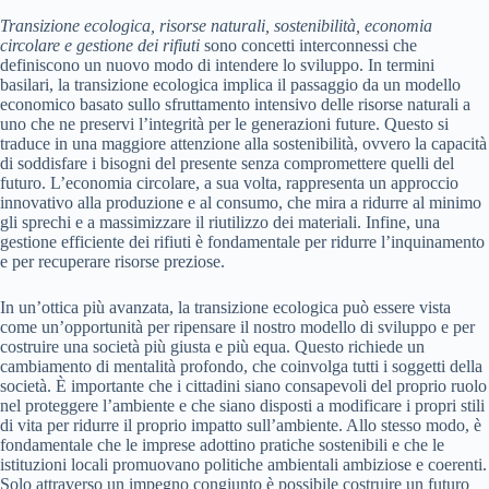
Transizione ecologica, risorse naturali, sostenibilità, economia
circolare e gestione dei rifiuti
sono concetti interconnessi che
definiscono un nuovo modo di intendere lo sviluppo. In termini
basilari, la transizione ecologica implica il passaggio da un modello
economico basato sullo sfruttamento intensivo delle risorse naturali a
uno che ne preservi l’integrità per le generazioni future. Questo si
traduce in una maggiore attenzione alla sostenibilità, ovvero la capacità
di soddisfare i bisogni del presente senza compromettere quelli del
futuro. L’economia circolare, a sua volta, rappresenta un approccio
innovativo alla produzione e al consumo, che mira a ridurre al minimo
gli sprechi e a massimizzare il riutilizzo dei materiali. Infine, una
gestione efficiente dei rifiuti è fondamentale per ridurre l’inquinamento
e per recuperare risorse preziose.
In un’ottica più avanzata, la transizione ecologica può essere vista
come un’opportunità per ripensare il nostro modello di sviluppo e per
costruire una società più giusta e più equa. Questo richiede un
cambiamento di mentalità profondo, che coinvolga tutti i soggetti della
società. È importante che i cittadini siano consapevoli del proprio ruolo
nel proteggere l’ambiente e che siano disposti a modificare i propri stili
di vita per ridurre il proprio impatto sull’ambiente. Allo stesso modo, è
fondamentale che le imprese adottino pratiche sostenibili e che le
istituzioni locali promuovano politiche ambientali ambiziose e coerenti.
Solo attraverso un impegno congiunto è possibile costruire un futuro