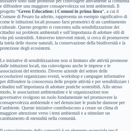
iniziative sono state promosse per coinvolgere attivamente la comunità
e diffondere una maggiore consapevolezza sui temi ambientali. Il
progetto “
Green Education: i Comuni in prima linea
“, a cui il
Comune di Pesaro ha aderito, rappresenta un esempio significativo di
come le istituzioni locali possano farsi promotrici di un cambiamento
culturale. Questo progetto si concentra sulla sensibilizzazione dei
cittadini sui problemi ambientali e sull’importanza di adottare stili di
vita più sostenibili. Attraverso interventi mirati, si cerca di promuovere
la tutela delle risorse naturali, la conservazione della biodiversità e la
protezione degli ecosistemi.
Le iniziative di sensibilizzazione non si limitano alle attività promosse
dalle istituzioni locali, ma coinvolgono anche le imprese e le
associazioni del territorio. Diverse aziende del settore delle
ecosoluzioni
organizzano eventi, workshop e campagne informative
per diffondere la conoscenza delle proprie attività e per sensibilizzare i
cittadini sull’importanza di adottare pratiche sostenibili. Allo stesso
modo, le associazioni ambientaliste e le organizzazioni non
governative svolgono un ruolo fondamentale nel promuovere la
consapevolezza ambientale e nel denunciare le pratiche dannose per
l’ambiente. Queste iniziative contribuiscono a creare un clima di
maggiore attenzione verso i temi ambientali e a stimolare un
cambiamento di mentalità nella comunità.
Il coinvolgimento della comunità è un elemento essenziale per il