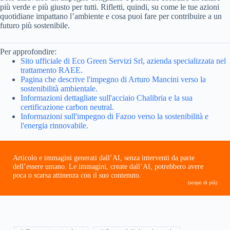
più verde e più giusto per tutti. Rifletti, quindi, su come le tue azioni
quotidiane impattano l’ambiente e cosa puoi fare per contribuire a un
futuro più sostenibile.
Per approfondire:
Sito ufficiale di Eco Green Servizi Srl, azienda specializzata nel
trattamento RAEE.
Pagina che descrive l'impegno di Arturo Mancini verso la
sostenibilità ambientale.
Informazioni dettagliate sull'acciaio Chalibria e la sua
certificazione carbon neutral.
Informazioni sull'impegno di Fazoo verso la sostenibilità e
l'energia rinnovabile.
Articolo e immagini generati dall’AI, senza interventi da parte
dell’essere umano. Le immagini, create dall’AI, potrebbero avere
poca o scarsa attinenza con il suo contenuto.
(scopri di più)