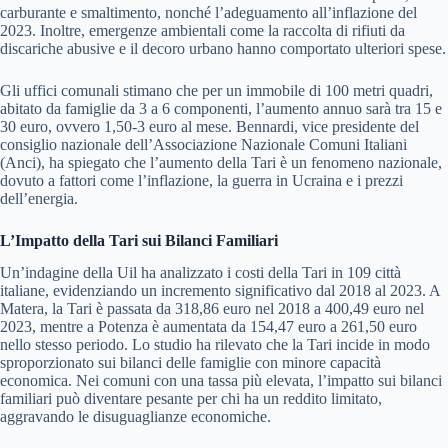
carburante e smaltimento, nonché l’adeguamento all’inflazione del
2023. Inoltre, emergenze ambientali come la raccolta di rifiuti da
discariche abusive e il decoro urbano hanno comportato ulteriori spese.
Gli uffici comunali stimano che per un immobile di 100 metri quadri,
abitato da famiglie da 3 a 6 componenti, l’aumento annuo sarà tra 15 e
30 euro, ovvero 1,50-3 euro al mese. Bennardi, vice presidente del
consiglio nazionale dell’Associazione Nazionale Comuni Italiani
(Anci), ha spiegato che l’aumento della Tari è un fenomeno nazionale,
dovuto a fattori come l’inflazione, la guerra in Ucraina e i prezzi
dell’energia.
L’Impatto della Tari sui Bilanci Familiari
Un’indagine della Uil ha analizzato i costi della Tari in 109 città
italiane, evidenziando un incremento significativo dal 2018 al 2023. A
Matera, la Tari è passata da 318,86 euro nel 2018 a 400,49 euro nel
2023, mentre a Potenza è aumentata da 154,47 euro a 261,50 euro
nello stesso periodo. Lo studio ha rilevato che la Tari incide in modo
sproporzionato sui bilanci delle famiglie con minore capacità
economica. Nei comuni con una tassa più elevata, l’impatto sui bilanci
familiari può diventare pesante per chi ha un reddito limitato,
aggravando le disuguaglianze economiche.