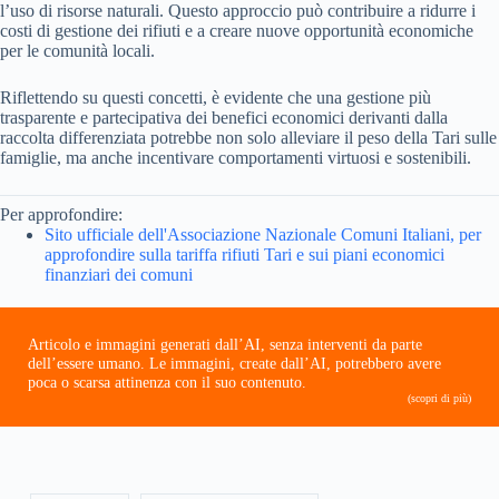
l’uso di risorse naturali. Questo approccio può contribuire a ridurre i
costi di gestione dei rifiuti e a creare nuove opportunità economiche
per le comunità locali.
Riflettendo su questi concetti, è evidente che una gestione più
trasparente e partecipativa dei benefici economici derivanti dalla
raccolta differenziata potrebbe non solo alleviare il peso della Tari sulle
famiglie, ma anche incentivare comportamenti virtuosi e sostenibili.
Per approfondire:
Sito ufficiale dell'Associazione Nazionale Comuni Italiani, per
approfondire sulla tariffa rifiuti Tari e sui piani economici
finanziari dei comuni
Articolo e immagini generati dall’AI, senza interventi da parte
dell’essere umano. Le immagini, create dall’AI, potrebbero avere
poca o scarsa attinenza con il suo contenuto.
(scopri di più)