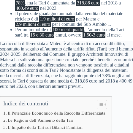
78%
, ma la Tari è aumentata da
318,86 euro
nel 2018 a
400,49 euro
nel 2023.
Il potenziale guadagno annuale dalla vendita del materiale
riciclato è di
1,9 milioni di euro
per Matera e
2,9 milioni di euro
per i comuni del Sub-Ambito 1.
Per un immobile di
100 metri quadri
, l’aumento della Tari
sarà tra
15 e 30 euro
annui, ovvero
1,50-3 euro
al mese.
La raccolta differenziata a Matera è al centro di un acceso dibattito,
soprattutto in seguito all’aumento della tariffa rifiuti (Tari) per il biennio
2024-2025, deliberato dal Comune. Il gruppo Architetti Innovativi di
Matera ha sollevato una questione cruciale: perché i benefici economici
derivanti dalla raccolta differenziata non vengono trasferiti ai cittadini
sotto forma di sconti sulla Tari? Nonostante la diligenza dei materani
nella raccolta differenziata, che ha raggiunto punte del 78% negli anni
scorsi, la Tari è passata da una media di 318,86 euro nel 2018 a 400,49
euro nel 2023, con ulteriori aumenti previsti.
Indice dei contenuti
Il Potenziale Economico della Raccolta Differenziata
Le Ragioni dell’Aumento della Tari
L’Impatto della Tari sui Bilanci Familiari