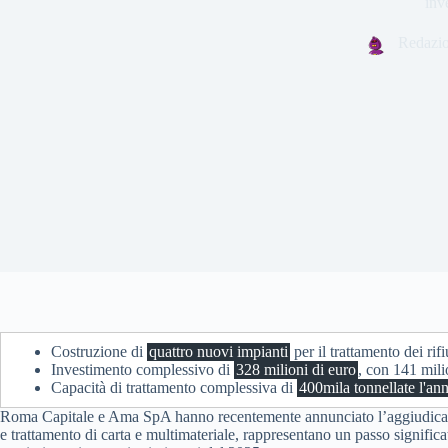
inv
Redazi
Costruzione di
quattro nuovi impianti
per il trattamento dei rif
Investimento complessivo di
328 milioni di euro
, con 141 mili
Capacità di trattamento complessiva di
400mila tonnellate l'an
Roma Capitale e Ama SpA hanno recentemente annunciato l’aggiudicazione 
e trattamento di carta e multimateriale, rappresentano un passo significati