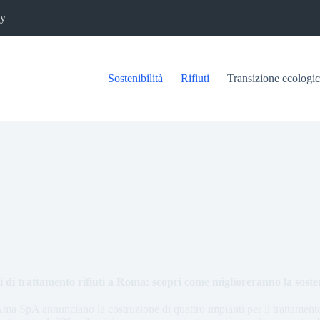
cy
Sostenibilità
Rifiuti
Transizione ecologi
 di trattamento rifiuti a Roma: scopri come miglioreranno la soste
a SpA annunciano la costruzione di quattro impianti per il trattamento 