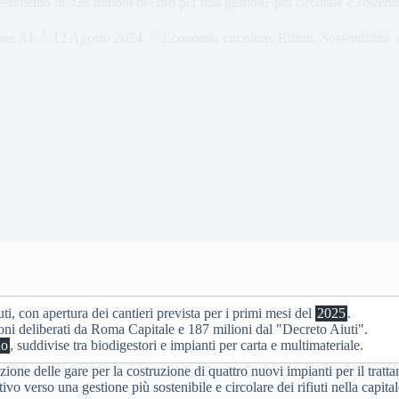
estimento di 328 milioni di euro per una gestione più circolare e sostenib
one AI
12 Agosto 2024
Economia circolare
,
Rifiuti
,
Sostenibilità
iuti, con apertura dei cantieri prevista per i primi mesi del
2025
.
oni deliberati da Roma Capitale e 187 milioni dal "Decreto Aiuti".
no
, suddivise tra biodigestori e impianti per carta e multimateriale.
delle gare per la costruzione di quattro nuovi impianti per il trattamen
vo verso una gestione più sostenibile e circolare dei rifiuti nella capital