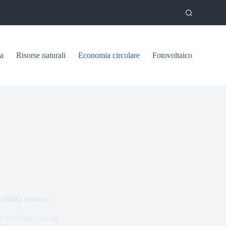
ca
Risorse naturali
Economia circolare
Fotovoltaico
nibilità urbana
dei rifiuti, con un