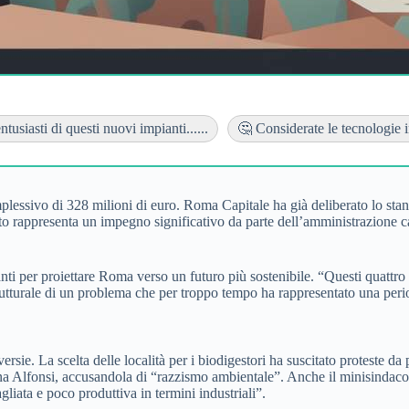
tusiasti di questi nuovi impianti......
🤔 Considerate le tecnologie i
plessivo di 328 milioni di euro. Roma Capitale ha già deliberato lo sta
o rappresenta un impegno significativo da parte dell’amministrazione cap
nti per proiettare Roma verso un futuro più sostenibile. “Questi quattro 
tturale di un problema che per troppo tempo ha rappresentato una period
ie. La scelta delle località per i biodigestori ha suscitato proteste da p
rina Alfonsi, accusandola di “razzismo ambientale”. Anche il minisindaco
liata e poco produttiva in termini industriali”.