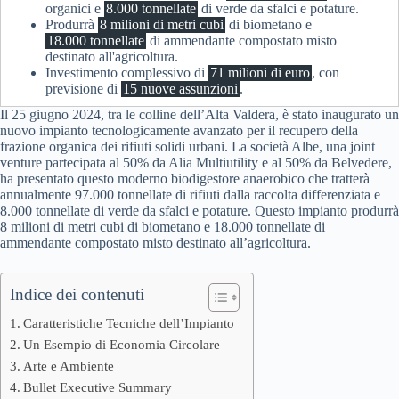
organici e
8.000 tonnellate
di verde da sfalci e potature.
Produrrà
8 milioni di metri cubi
di biometano e
18.000 tonnellate
di ammendante compostato misto
destinato all'agricoltura.
Investimento complessivo di
71 milioni di euro
, con
previsione di
15 nuove assunzioni
.
Il 25 giugno 2024, tra le colline dell’Alta Valdera, è stato inaugurato un
nuovo impianto tecnologicamente avanzato per il recupero della
frazione organica dei rifiuti solidi urbani. La società Albe, una joint
venture partecipata al 50% da Alia Multiutility e al 50% da Belvedere,
ha presentato questo moderno biodigestore anaerobico che tratterà
annualmente 97.000 tonnellate di rifiuti dalla raccolta differenziata e
8.000 tonnellate di verde da sfalci e potature. Questo impianto produrrà
8 milioni di metri cubi di biometano e 18.000 tonnellate di
ammendante compostato misto destinato all’agricoltura.
Indice dei contenuti
Caratteristiche Tecniche dell’Impianto
Un Esempio di Economia Circolare
Arte e Ambiente
Bullet Executive Summary