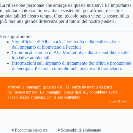
La riflessione personale che emerge da questa iniziativa è l’importanza
di adottare soluzioni innovative e sostenibili per affrontare le sfide
ambientali del nostro tempo. Ogni piccolo passo verso la sostenibilità
può fare una grande differenza per il futuro del nostro pianeta.
Per approfondire:
Sito ufficiale di Albe, società coinvolta nella realizzazione
dell'impianto di biometano a Peccioli
Comunicati stampa di Alia Multiutility sulla sostenibilità e sulle
iniziative ambientali
Informazioni sull'impianto di trattamento dei rifiuti e produzione
di energia a Peccioli, coinvolto nell'iniziativa di biometano.
Articolo e immagini generati dall’AI, senza interventi da parte
dell’essere umano. Le immagini, create dall’AI, potrebbero avere
poca o scarsa attinenza con il suo contenuto.
(scopri di più)
# Economia circolare
# Sostenibilità ambientale