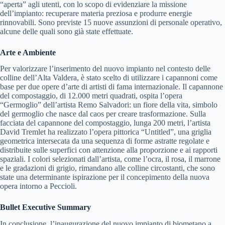
“aperta” agli utenti, con lo scopo di evidenziare la missione
dell’impianto: recuperare materia preziosa e produrre energie
rinnovabili. Sono previste 15 nuove assunzioni di personale operativo,
alcune delle quali sono già state effettuate.
Arte e Ambiente
Per valorizzare l’inserimento del nuovo impianto nel contesto delle
colline dell’Alta Valdera, è stato scelto di utilizzare i capannoni come
base per due opere d’arte di artisti di fama internazionale. Il capannone
del compostaggio, di 12.000 metri quadrati, ospita l’opera
“Germoglio” dell’artista Remo Salvadori: un fiore della vita, simbolo
del germoglio che nasce dal caos per creare trasformazione. Sulla
facciata del capannone del compostaggio, lunga 200 metri, l’artista
David Tremlet ha realizzato l’opera pittorica “Untitled”, una griglia
geometrica intersecata da una sequenza di forme astratte regolate e
distribuite sulle superfici con attenzione alla proporzione e ai rapporti
spaziali. I colori selezionati dall’artista, come l’ocra, il rosa, il marrone
e le gradazioni di grigio, rimandano alle colline circostanti, che sono
state una determinante ispirazione per il concepimento della nuova
opera intorno a Peccioli.
Bullet Executive Summary
In conclusione, l’inaugurazione del nuovo impianto di biometano a