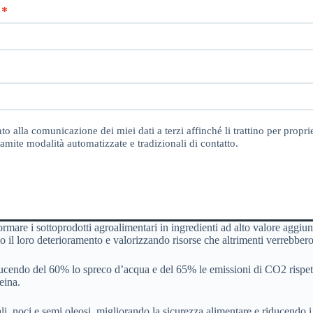
o alla comunicazione dei miei dati a terzi affinché li trattino per proprie
amite modalità automatizzate e tradizionali di contatto.
formare i sottoprodotti agroalimentari in ingredienti ad alto valore aggi
do il loro deterioramento e valorizzando risorse che altrimenti verrebbero
riducendo del 60% lo spreco d’acqua e del 65% le emissioni di CO2 rispet
feina.
reali, noci e semi oleosi, migliorando la sicurezza alimentare e riducendo i 