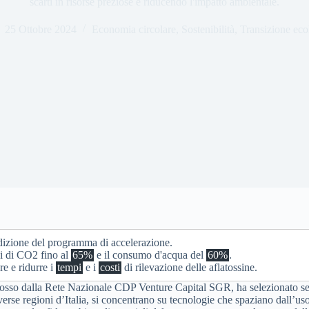
scarti in risorse preziose e riducendo l'impatto ambientale.
25 Ottobre 2024
Economia circolare
,
Sostenibilità
,
Transizione eco
edizione del programma di accelerazione.
ni di CO2 fino al
65%
e il consumo d'acqua del
60%
.
re e ridurre i
tempi
e i
costi
di rilevazione delle aflatossine.
sso dalla Rete Nazionale CDP Venture Capital SGR, ha selezionato sette
verse regioni d’Italia, si concentrano su tecnologie che spaziano dall’us