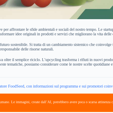
 per affrontare le sfide ambientali e sociali del nostro tempo. Le sta
formare idee originali in prodotti e servizi che migliorano la vita delle
uro sostenibile. Si tratta di un cambiamento sistemico che coinvolge tutti
esponsabile delle risorse naturali.
va oltre il semplice riciclo. L’upcycling trasforma i rifiuti in nuovi pro
ueste tematiche, possiamo considerare come le nostre scelte quotidiane 
eratore FoodSeed, con informazioni sul programma e sui promotori coinvo
e umano. Le immagini, create dall’AI, potrebbero avere poca o scarsa attinenza c