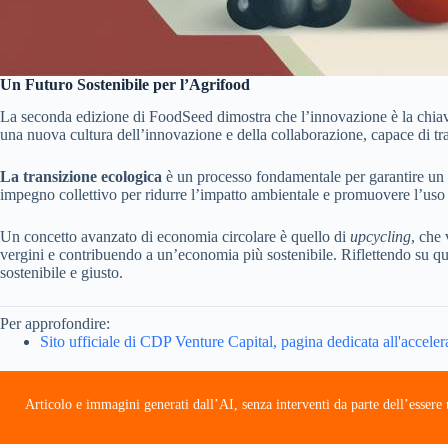
Un Futuro Sostenibile per l’Agrifood
La seconda edizione di FoodSeed dimostra che l’innovazione è la chiave
una nuova cultura dell’innovazione e della collaborazione, capace di tras
La transizione ecologica
è un processo fondamentale per garantire un fut
impegno collettivo per ridurre l’impatto ambientale e promuovere l’uso r
Un concetto avanzato di economia circolare è quello di
upcycling
, che 
vergini e contribuendo a un’economia più sostenibile. Riflettendo su q
sostenibile e giusto.
Per approfondire:
Sito ufficiale di CDP Venture Capital, pagina dedicata all'accel
Articolo e immagini generati dall’AI, senza interventi da parte dell’esser