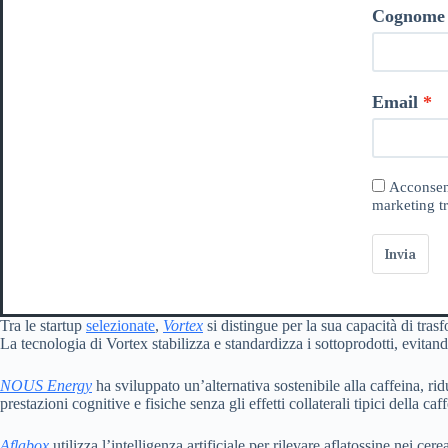
Cognome
Email
Acconsent
marketing tr
Invia
Tra le startup
selezionate
,
Vortex
si distingue per la sua capacità di tras
La tecnologia di Vortex stabilizza e standardizza i sottoprodotti, evitan
NOUS Energy
ha sviluppato un’alternativa sostenibile alla caffeina, 
prestazioni cognitive e fisiche senza gli effetti collaterali tipici della caf
Aflabox
utilizza l’intelligenza artificiale per rilevare aflatossine nei ce