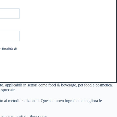
 finalità di
unto, applicabili in settori come food & beverage, pet food e cosmetica.
 sprecate.
to ai metodi tradizionali. Questo nuovo ingrediente migliora le
tempi e i costi di rilevazione.