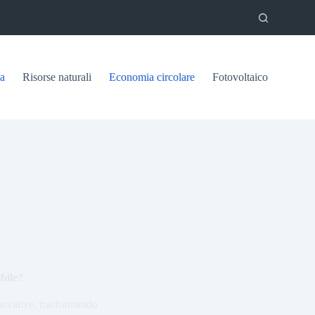
ca
Risorse naturali
Economia circolare
Fotovoltaico
bile?
nnovative, trasformando