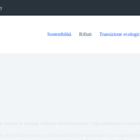
cy
Sostenibilità
Rifiuti
Transizione ecologi
 stanno le startup italiane rivoluzionando l’agroalimentare sosteni
ate da FoodSeed stanno affrontando le sfide ambientali con soluzioni i