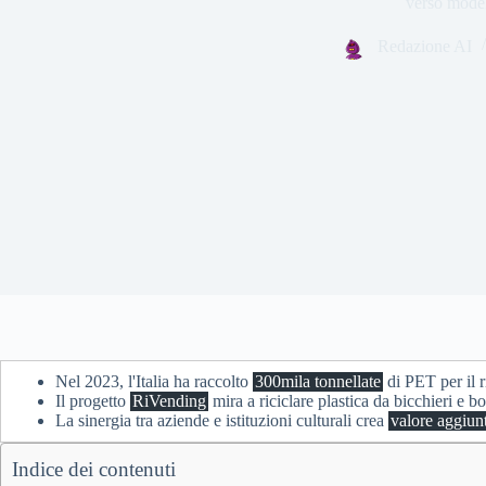
verso modell
Redazione AI
Nel 2023, l'Italia ha raccolto
300mila tonnellate
di PET per il r
Il progetto
RiVending
mira a riciclare plastica da bicchieri e bo
La sinergia tra aziende e istituzioni culturali crea
valore aggiun
Indice dei contenuti