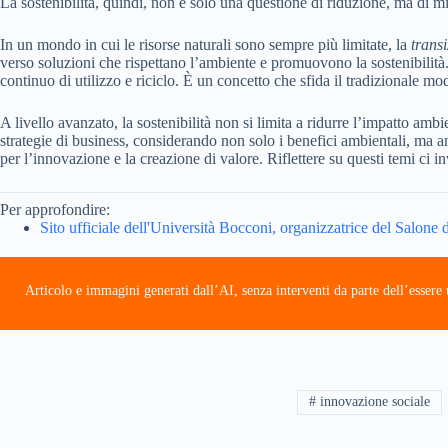
La sostenibilità, quindi, non è solo una questione di riduzione, ma di 
In un mondo in cui le risorse naturali sono sempre più limitate, la
trans
verso soluzioni che rispettano l’ambiente e promuovono la sostenibilità. 
continuo di utilizzo e riciclo. È un concetto che sfida il tradizionale mo
A livello avanzato, la sostenibilità non si limita a ridurre l’impatto amb
strategie di business, considerando non solo i benefici ambientali, ma 
per l’innovazione e la creazione di valore. Riflettere su questi temi ci i
Per approfondire:
Sito ufficiale dell'Università Bocconi, organizzatrice del Salone
Articolo e immagini generati dall’AI, senza interventi da parte dell’esser
# innovazione sociale