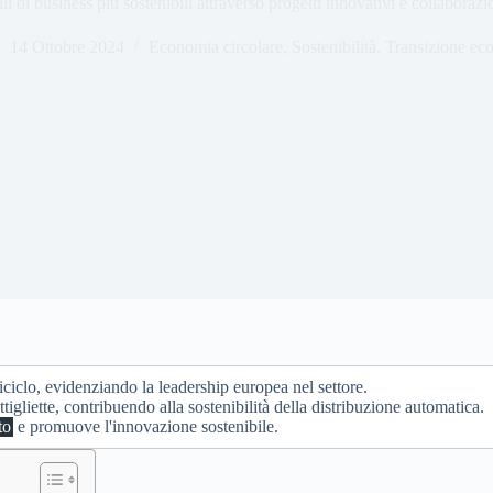
i di business più sostenibili attraverso progetti innovativi e collaborazio
14 Ottobre 2024
Economia circolare
,
Sostenibilità
,
Transizione eco
iciclo, evidenziando la leadership europea nel settore.
ttigliette, contribuendo alla sostenibilità della distribuzione automatica.
to
e promuove l'innovazione sostenibile.