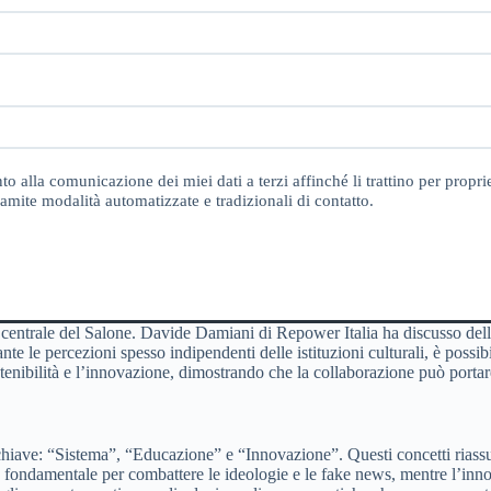
o alla comunicazione dei miei dati a terzi affinché li trattino per proprie
amite modalità automatizzate e tradizionali di contatto.
ema centrale del Salone. Davide Damiani di Repower Italia ha discusso del
nte le percezioni spesso indipendenti delle istituzioni culturali, è possi
nibilità e l’innovazione, dimostrando che la collaborazione può portare a
e chiave: “Sistema”, “Educazione” e “Innovazione”. Questi concetti riass
è fondamentale per combattere le ideologie e le fake news, mentre l’inn