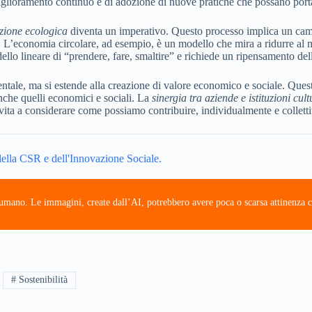
miglioramento continuo e di adozione di nuove pratiche che possano port
izione ecologica
diventa un imperativo. Questo processo implica un cam
L’economia circolare, ad esempio, è un modello che mira a ridurre al mini
dello lineare di “prendere, fare, smaltire” e richiede un ripensamento del
ientale, ma si estende alla creazione di valore economico e sociale. Quest
anche quelli economici e sociali. La
sinergia tra aziende e istituzioni cult
nvita a considerare come possiamo contribuire, individualmente e collettiv
 della CSR e dell'Innovazione Sociale.
e umano. Le immagini, create dall’AI, potrebbero avere poca o scarsa attinenza c
# Sostenibilità