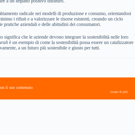
are a un impatto positivo duraturo.
biamento radicale nei modelli di produzione e consumo, orientandosi
mo i rifiuti e a valorizzare le risorse esistenti, creando un ciclo
le pratiche aziendali e delle abitudini dei consumatori.
o significa che le aziende devono integrare la sostenibilità nelle loro
urali
è un esempio di come la sostenibilità possa essere un catalizzatore
amente, a un futuro più sostenibile e giusto per tutti.
on il suo contenuto.
(scopri di più)