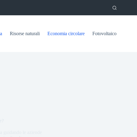
ca
Risorse naturali
Economia circolare
Fotovoltaico
e?
sta guidando le aziende