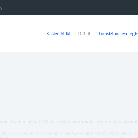
cy
Sostenibilità
Rifiuti
Transizione ecologi
ome il salone della CSR sta rivoluzionando la sostenibilità aziendal
della CSR e dell'Innovazione Sociale, con oltre dodici anni di storia, 